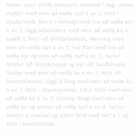
Þokan mun stríða mönnum eitthvað í dag. Jónas
Hafþór með einn að veiða tarf á sv. 1, fellt í
Staðarheiði, Bensi í Hofteigi með tvo að veiða kýr
á sv. 1, Siggi Aðalsteins með einn að veiða kú á
svæði 1, fellt við Miðfjarðarkofa, Henning með
einn að veiða tarf á sv. 1, Ívar Karl með tvo að
veiða kýr og einn að veiða tarf á sv. 2, tarfur
felldur við Grjótárhnjúk og kýr við Sauðahnjúk,
Grétar með einn að veiða kú á sv. 7, fellt við
Bratthálsvatn, Siggi á Borg með einn að veiða kú
á sv. 7, fellt í Starmýrardal, Eiður Gísli með einn
að veiða kú á sv. 7, Gunnar Bragi með einn að
veiða kú og annan að veiða tarf á sv. 8. tarfur
felldur á Hvaldal og síðan farið með tarf á 7 og
fellt í Mælifellsdal.
...