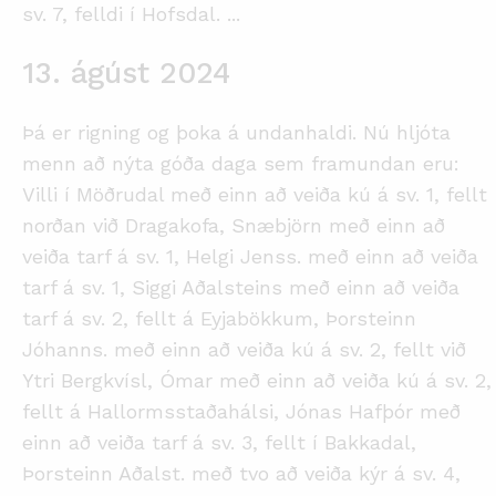
sv. 7, felldi í Hofsdal.
...
13. ágúst 2024
Þá er rigning og þoka á undanhaldi. Nú hljóta
menn að nýta góða daga sem framundan eru:
Villi í Möðrudal með einn að veiða kú á sv. 1, fellt
norðan við Dragakofa, Snæbjörn með einn að
veiða tarf á sv. 1, Helgi Jenss. með einn að veiða
tarf á sv. 1, Siggi Aðalsteins með einn að veiða
tarf á sv. 2, fellt á Eyjabökkum, Þorsteinn
Jóhanns. með einn að veiða kú á sv. 2, fellt við
Ytri Bergkvísl, Ómar með einn að veiða kú á sv. 2,
fellt á Hallormsstaðahálsi, Jónas Hafþór með
einn að veiða tarf á sv. 3, fellt í Bakkadal,
Þorsteinn Aðalst. með tvo að veiða kýr á sv. 4,