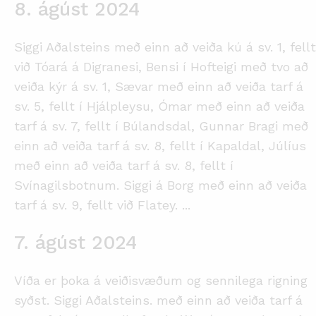
8. ágúst 2024
Siggi Aðalsteins með einn að veiða kú á sv. 1, fellt
við Tóará á Digranesi, Bensi í Hofteigi með tvo að
veiða kýr á sv. 1, Sævar með einn að veiða tarf á
sv. 5, fellt í Hjálpleysu, Ómar með einn að veiða
tarf á sv. 7, fellt í Búlandsdal, Gunnar Bragi með
einn að veiða tarf á sv. 8, fellt í Kapaldal, Júlíus
með einn að veiða tarf á sv. 8, fellt í
Svínagilsbotnum. Siggi á Borg með einn að veiða
tarf á sv. 9, fellt við Flatey.
...
7. ágúst 2024
Víða er þoka á veiðisvæðum og sennilega rigning
syðst. Siggi Aðalsteins. með einn að veiða tarf á