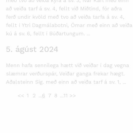
með tvo að veiða kýra á sv. 3, Ívar Karl með einn
að veiða tarf á sv. 4, fellt við Miðtind, fór aðra
ferð undir kvöld með tvo að veiða tarfa á sv. 4,
fellt í Ytri Dagmálabotni, Ómar með einn að veiða
kú á sv. 6, fellt í Búðartungum.
...
5. ágúst 2024
Menn hafa sennilega hætt við veiðar í dag vegna
slæmrar verðurspár, Veiðar ganga frekar hægt.
Aðalsteinn Sig. með einn að veiða tarf á sv. 1,
...
<<
1
2
...
6
7
8
...
11
>>