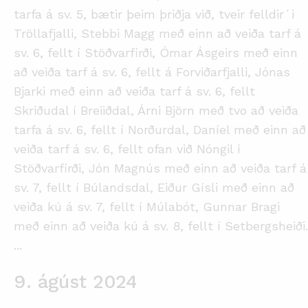
tarfa á sv. 5, bætir þeim þriðja við, tveir felldir´i
Tröllafjalli, Stebbi Magg með einn að veiða tarf á
sv. 6, fellt í Stöðvarfirði, Ómar Ásgeirs með einn
að veiða tarf á sv. 6, fellt á Forviðarfjalli, Jónas
Bjarki með einn að veiða tarf á sv. 6, fellt
Skriðudal í Breiiðdal, Árni Björn með tvo að veiða
tarfa á sv. 6, fellt í Norðurdal, Daníel með einn að
veiða tarf á sv. 6, fellt ofan við Nóngil í
Stöðvarfirði, Jón Magnús með einn að veiða tarf á
sv. 7, fellt í Búlandsdal, Eiður Gísli með einn að
veiða kú á sv. 7, fellt í Múlabót, Gunnar Bragi
með einn að veiða kú á sv. 8, fellt í Setbergsheiði.
...
9. ágúst 2024