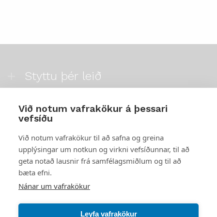
Styttu þér leið
Mest skoðað
Við notum vafrakökur á þessari
vefsíðu
Starfsstöðvar
Við notum vafrakökur til að safna og greina
upplýsingar um notkun og virkni vefsíðunnar, til að
geta notað lausnir frá samfélagsmiðlum og til að
bæta efni.
Náttúruverndarstofnun
Nánar um vafrakökur
Veiðimál, friðlýst svæði, landvarsla og náttúruvernd
Netfang: nattura@nattura.is
Leyfa vafrakökur