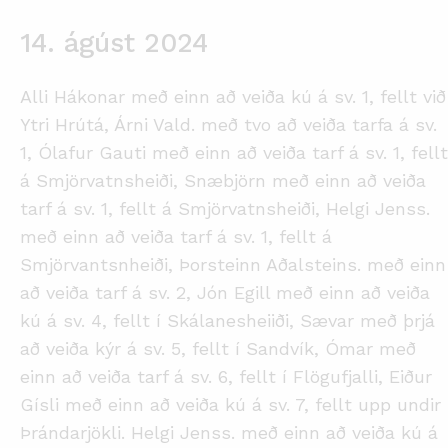
14. ágúst 2024
Alli Hákonar með einn að veiða kú á sv. 1, fellt við
Ytri Hrútá, Árni Vald. með tvo að veiða tarfa á sv.
1, Ólafur Gauti með einn að veiða tarf á sv. 1, fellt
á Smjörvatnsheiði, Snæbjörn með einn að veiða
tarf á sv. 1, fellt á Smjörvatnsheiði, Helgi Jenss.
með einn að veiða tarf á sv. 1, fellt á
Smjörvantsnheiði, Þorsteinn Aðalsteins. með einn
að veiða tarf á sv. 2, Jón Egill með einn að veiða
kú á sv. 4, fellt í Skálanesheiiði, Sævar með þrjá
að veiða kýr á sv. 5, fellt í Sandvík, Ómar með
einn að veiða tarf á sv. 6, fellt í Flögufjalli, Eiður
Gísli með einn að veiða kú á sv. 7, fellt upp undir
Þrándarjökli. Helgi Jenss. með einn að veiða kú á