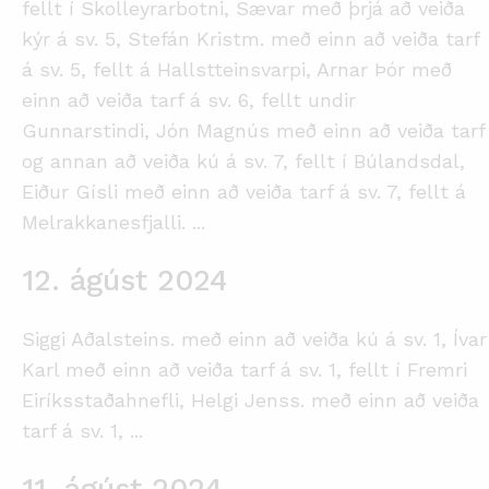
fellt í Skolleyrarbotni, Sævar með þrjá að veiða
kýr á sv. 5, Stefán Kristm. með einn að veiða tarf
á sv. 5, fellt á Hallstteinsvarpi, Arnar Þór með
einn að veiða tarf á sv. 6, fellt undir
Gunnarstindi, Jón Magnús með einn að veiða tarf
og annan að veiða kú á sv. 7, fellt í Búlandsdal,
Eiður Gísli með einn að veiða tarf á sv. 7, fellt á
Melrakkanesfjalli.
...
12. ágúst 2024
Siggi Aðalsteins. með einn að veiða kú á sv. 1, Ívar
Karl með einn að veiða tarf á sv. 1, fellt í Fremri
Eiríksstaðahnefli, Helgi Jenss. með einn að veiða
tarf á sv. 1,
...