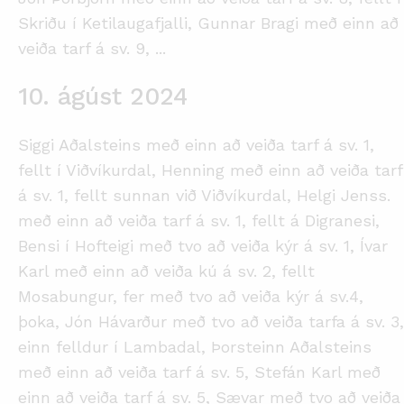
Skriðu í Ketilaugafjalli, Gunnar Bragi með einn að
veiða tarf á sv. 9,
...
10. ágúst 2024
Siggi Aðalsteins með einn að veiða tarf á sv. 1,
fellt í Viðvíkurdal, Henning með einn að veiða tarf
á sv. 1, fellt sunnan við Viðvíkurdal, Helgi Jenss.
með einn að veiða tarf á sv. 1, fellt á Digranesi,
Bensi í Hofteigi með tvo að veiða kýr á sv. 1, Ívar
Karl með einn að veiða kú á sv. 2, fellt
Mosabungur, fer með tvo að veiða kýr á sv.4,
þoka, Jón Hávarður með tvo að veiða tarfa á sv. 3,
einn felldur í Lambadal, Þorsteinn Aðalsteins
með einn að veiða tarf á sv. 5, Stefán Karl með
einn að veiða tarf á sv. 5, Sævar með tvo að veiða