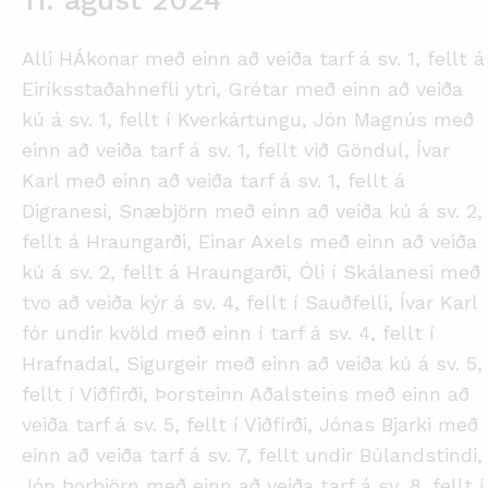
11. ágúst 2024
Alli HÁkonar með einn að veiða tarf á sv. 1, fellt á
Eiríksstaðahnefli ytri, Grétar með einn að veiða
kú á sv. 1, fellt í Kverkártungu, Jón Magnús með
einn að veiða tarf á sv. 1, fellt við Göndul, Ívar
Karl með einn að veiða tarf á sv. 1, fellt á
Digranesi, Snæbjörn með einn að veiða kú á sv. 2,
fellt á Hraungarði, Einar Axels með einn að veiða
kú á sv. 2, fellt á Hraungarði, Óli í Skálanesi með
tvo að veiða kýr á sv. 4, fellt í Sauðfelli, Ívar Karl
fór undir kvöld með einn í tarf á sv. 4, fellt í
Hrafnadal, Sigurgeir með einn að veiða kú á sv. 5,
fellt í Viðfirði, Þorsteinn Aðalsteins með einn að
veiða tarf á sv. 5, fellt í Viðfirði, Jónas Bjarki með
einn að veiða tarf á sv. 7, fellt undir Búlandstindi,
Jón Þorbjörn með einn að veiða tarf á sv. 8, fellt í