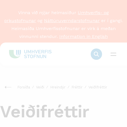
Vinna við nýjar heimasíður
Umhverfis- og
orkustofnunar
og
Náttúruverndarstofnunar
er í gangi.
Heimasíða Umhverfisstofnunar er virk á meðan
vinnunni stendur.
Information in English
Forsíða
Veiði
Hreindýr
Fréttir
Veiðifréttir
Veiðifréttir