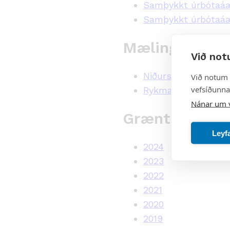
Samþykkt úrbótaáæ
Samþykkt úrbótaáæt
Mælingar og v
Við not
Niðurstöður hljóðm
Við notum 
vefsíðunnar
Rykmælingar í útbl
Nánar um 
Grænt bókhal
Leyf
2024
2023
2022
2021
2020
2019