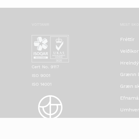
VOTTANIR
MEST SK
Fréttir
Veiðikor
Hreindý
Cert No. 9117
Grænn lí
ISO 9001
ISO 14001
Græn skr
Efnamá
Umhverf