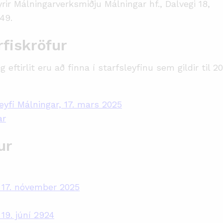
fyrir Málningarverksmiðju Málningar hf., Dalvegi 18,
49.
fiskröfur
eftirlit eru að finna í starfsleyfinu sem gildir til 20
eyfi Málningar, 17. mars 2025
ar
ur
a 17. nóvember 2025
 19. júní 2924