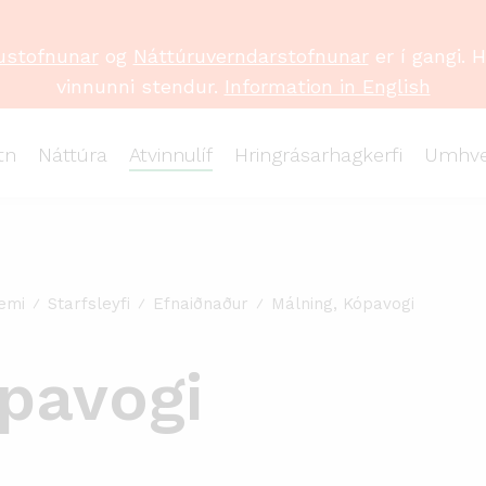
ustofnunar
og
Náttúruverndarstofnunar
er í gangi. 
vinnunni stendur.
Information in English
tn
Náttúra
Atvinnulíf
Hringrásarhagkerfi
Umhve
emi
Starfsleyfi
Efnaiðnaður
Málning, Kópavogi
pavogi