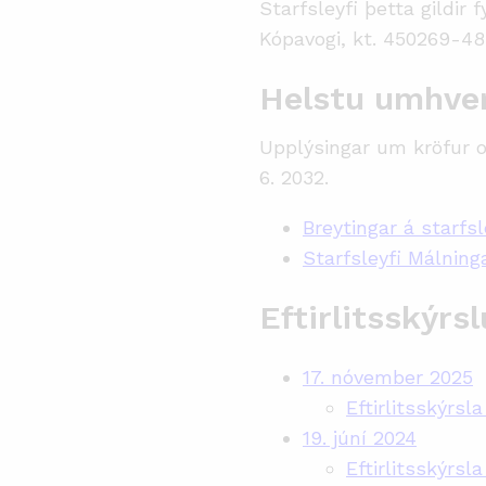
Starfsleyfi þetta gildir 
Kópavogi, kt. 450269-48
Helstu umhver
Upplýsingar um kröfur og 
6. 2032.
Breytingar á starfsl
Starfsleyfi Málning
Eftirlitsskýrsl
17. nóvember 2025
Eftirlitsskýrsl
19. júní 2024
Eftirlitsskýrsla