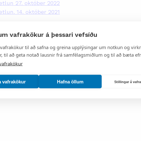
tlun 27. október 2022
lun. 14. október 2021
öktun
um vafrakökur á þessari vefsíðu
ælinga. 3. desember 2015
vafrakökur til að safna og greina upplýsingar um notkun og virkn
, til að geta notað lausnir frá samfélagsmiðlum og til að bæta efn
æstri. 4. desember 2013
vafrakökur
d
a vafrakökur
Hafna öllum
Stillingar á vaf