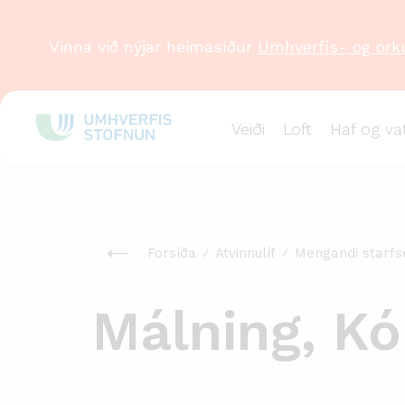
Vinna við nýjar heimasíður
Umhverfis- og ork
Veiði
Loft
Haf og va
Forsíða
Atvinnulíf
Mengandi starfs
Málning, Kó