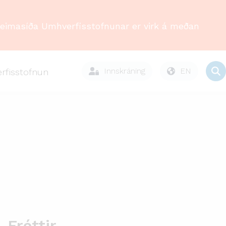
Heimasíða Umhverfisstofnunar er virk á meðan
Innskráning
EN
rfisstofnun
Fréttir