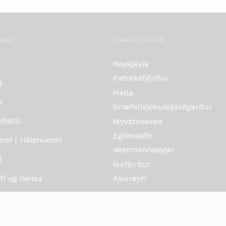
OÐAÐ
STARFSSTÖÐVAR
Reykjavík
Patreksfjörður
t
Hella
r
Snæfellsjökulsþjóðgarður
fstíll
Mývatnssveit
Egilsstaðir
ef í ríkisrekstri
Vestmannaeyjar
l
Ísafjörður
i og heilsa
Akureyri