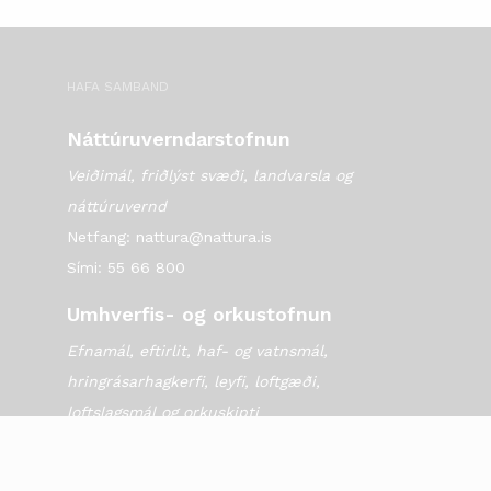
HAFA SAMBAND
Náttúruverndarstofnun
Veiðimál, friðlýst svæði, landvarsla og
náttúruvernd
Netfang: nattura@nattura.is
Sími: 55 66 800
Umhverfis- og orkustofnun
Efnamál, eftirlit, haf- og vatnsmál,
hringrásarhagkerfi, leyfi, loftgæði,
loftslagsmál og orkuskipti
▶ Hafa samband
Sími: 569 6000