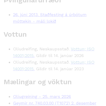
26. júní 2013. Staðfesting á úrbótum
móttekin - máli lokið
Vottun
Olíudreifing, Neskaupsstað.
Vottun; ISO
14001;2015
.
Gildir til 14. janúar 2026
Olíudreifing, Neskaupsstað.
Vottun; ISO
14001;2015
.
Gildir til 14. janúar 2023
Mælingar og vöktun
Olíugreining - 25. mars 2026
Geymir nr. 740.03.00 (T1072) 2. desember