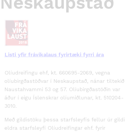
Neskaupstað
Listi yfir frávikalaus fyrirtæki fyrri ára
Olíudreifingu ehf, kt. 660695-2069, vegna
olíubirgðastöðvar í Neskaupstað, nánar tiltekið
Naustahvammi 53 og 57. Olíubirgðastöðin var
áður í eigu Íslenskrar olíumiðlunar, kt. 510204-
3010.
Með gildistöku þessa starfsleyfis fellur úr gildi
eldra starfsleyfi Olíudreifingar ehf. fyrir