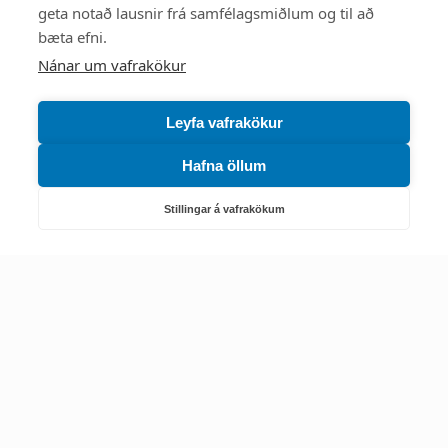
Mest skoðað
geta notað lausnir frá samfélagsmiðlum og til að
bæta efni.
Starfsstöðvar
Nánar um vafrakökur
Leyfa vafrakökur
Hafna öllum
Náttúruverndarstofnun
Veiðimál, friðlýst svæði, landvarsla og náttúruvernd
Stillingar á vafrakökum
Netfang: nattura@nattura.is
Sími: 55 66 800
Umhverfis- og orkustofnun
Efnamál, eftirlit, haf- og vatnsmál, hringrásarhagkerfi, leyfi,
loftgæði, loftslagsmál og orkuskipti
▶ Hafa samband
Sími: 569 6000