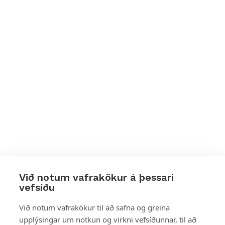
Við notum vafrakökur á þessari
vefsíðu
Styttu þér leið
Við notum vafrakökur til að safna og greina
upplýsingar um notkun og virkni vefsíðunnar, til að