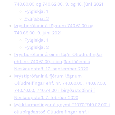
740.60.00 og 740.62.00. 9. og 10. júní 2021
Fylgiskjal 1
Fylgiskjal 2
Þrýstiprófanir á lögnum 740.61.00 og
740.69.00. 9. júní 2021
Fylgiskjal 1
Fylgiskjal 2
Þrýstiprófanir á einni lögn Olíudreifingar
ehf. nr. 740.61.00, í birgðastöðinni á
Neskaupstað. 17. september 2020
Þrýstiprófanir á fjórum lögnum
Olíudreifingar ehf. nr. 740.60.00, 740.67.00,
740.70.00, 740.74.00 í birgðastöðinni í
Neskaupstað. 7. febrúar 2020
Þykktarmælingar á geymi T1070(740.02.00) í
olíubirgðastöð Olíudreifingar ehf. í