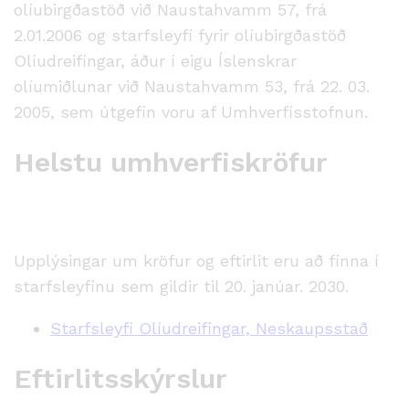
olíubirgðastöð við Naustahvamm 57, frá
2.01.2006 og starfsleyfi fyrir olíubirgðastöð
Olíudreifingar, áður í eigu Íslenskrar
olíumiðlunar við Naustahvamm 53, frá 22. 03.
2005, sem útgefin voru af Umhverfisstofnun.
Helstu umhverfiskröfur
Upplýsingar um kröfur og eftirlit eru að finna í
starfsleyfinu sem gildir til 20. janúar. 2030.
Starfsleyfi Olíudreifingar, Neskaupsstað
Eftirlitsskýrslur