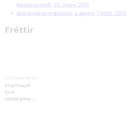
Neskaupstað. 22. mars 2013
Botnþykktarmælingar á geymi T2006. 2013
Fréttir
22.01.2014 09:55
Starfsleyfi
fyrir
olíubirgðastöð
á
Neskaupstað