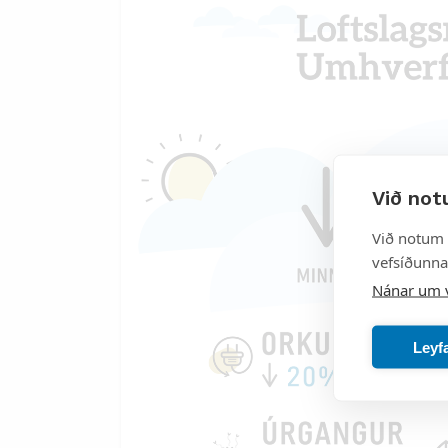
Við not
Við notum 
vefsíðunnar
Nánar um 
Leyf