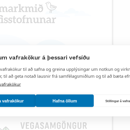
um vafrakökur á þessari vefsíðu
vafrakökur til að safna og greina upplýsingar um notkun og virkn
, til að geta notað lausnir frá samfélagsmiðlum og til að bæta efn
vafrakökur
a vafrakökur
Hafna öllum
Stillingar á vaf