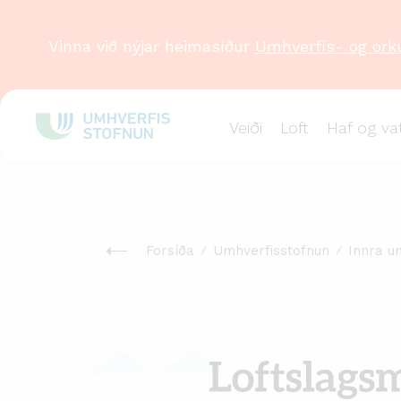
Vinna við nýjar heimasíður
Umhverfis- og ork
Veiði
Loft
Haf og va
Forsíða
Umhverfisstofnun
Innra u
Loftslagsmarkmið