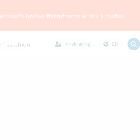
Heimasíða Umhverfisstofnunar er virk á meðan
Innskráning
EN
rfisstofnun