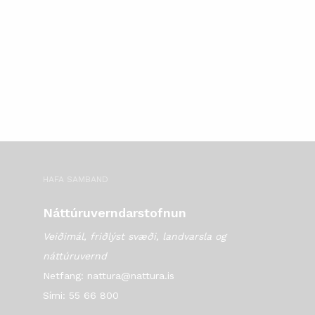
HAFA SAMBAND
Náttúruverndarstofnun
Veiðimál, friðlýst svæði, landvarsla og
náttúruvernd
Netfang: nattura@nattura.is
Sími: 55 66 800