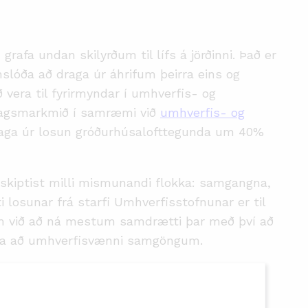
afa undan skilyrðum til lífs á jörðinni. Það er
nslóða að draga úr áhrifum þeirra eins og
vera til fyrirmyndar í umhverfis- og
slagsmarkmið í samræmi við
umhverfis- og
raga úr losun gróðurhúsalofttegunda um 40%
skiptist milli mismunandi flokka: samgangna,
 losunar frá starfi Umhverfisstofnunar er til
 við að ná mestum samdrætti þar með því að
uðla að umhverfisvænni samgöngum.