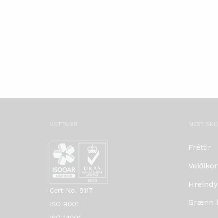
VOTTANIR
MEST SK
Fréttir
Veiðikor
Hreindý
Cert No. 9117
Grænn lí
ISO 9001
ISO 14001