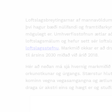
Loftslagsbreytingarnar af mannavöldum gr
því hagur bæði núlifandi og framtíðarky
mögulegt er. Umhverfisstofnun ætlar að 
loftslagsmálum og hefur sett sér loft
loftslagsstefnu
. Markmið okkar er að d
til ársins 2030 miðað við árið 2018.
Hér að neðan má sjá hvernig markmiðið 
orkunotkunar og úrgangs. Stærstur hluti
kominn vegna vegasamgangna og ætlum
draga úr akstri eins og hægt er og st