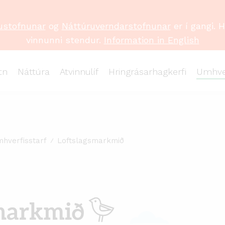
ustofnunar
og
Náttúruverndarstofnunar
er í gangi. 
vinnunni stendur.
Information in English
tn
Náttúra
Atvinnulíf
Hringrásarhagkerfi
Umhve
mhverfisstarf
Loftslagsmarkmið