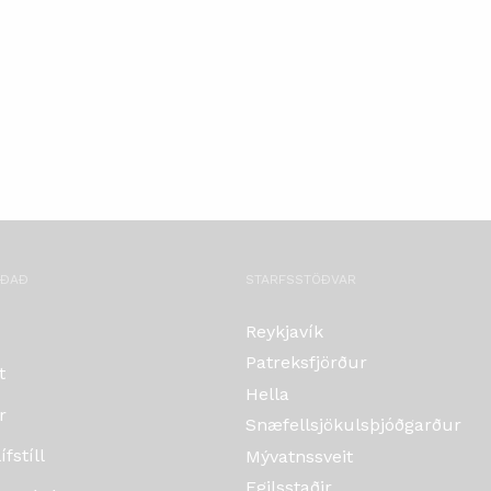
OÐAÐ
STARFSSTÖÐVAR
Reykjavík
Patreksfjörður
t
Hella
r
Snæfellsjökulsþjóðgarður
fstíll
Mývatnssveit
Egilsstaðir