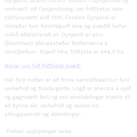
Dynjandi, ásamt öðrum fossum í Dynjandisá og
umhverfi við Dynjandisvog, var friðlýstur sem
náttúruvætti árið 1981. Fossinn Dynjandi er
rómaður fyrir formfegurð sína og svæðið hefur
mikið aðdráttarafl en Dynjandi er einn
fjölsóttasti áfangastaður ferðamanna á
Vestfjörðum. Stærð hins friðlýsta er 644,9 ha.
Nánar um hið friðlýsta svæði
Hér fyrir neðan er að finna samráðsáætlun fyrir
verkefnið og fundargerðir. Lögð er áhersla á opið
og gagnsætt ferli og eru einstaklingar hvattir til
að kynna sér verkefnið og senda inn
athugasemdir og ábendingar.
Frekari upplýsingar veita: