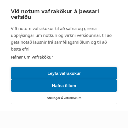
Við notum vafrakökur á þessari
vefsíðu
Styttu þér leið
Við notum vafrakökur til að safna og greina
upplýsingar um notkun og virkni vefsíðunnar, til að
Mest skoðað
geta notað lausnir frá samfélagsmiðlum og til að
bæta efni.
Starfsstöðvar
Nánar um vafrakökur
Leyfa vafrakökur
Hafna öllum
Náttúruverndarstofnun
Veiðimál, friðlýst svæði, landvarsla og náttúruvernd
Stillingar á vafrakökum
Netfang: nattura@nattura.is
Sími: 55 66 800
Umhverfis- og orkustofnun