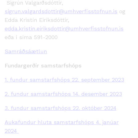
Sigrún Valgarðsdóttir,
sigrun.valgardsdottir@umhverfisstofnun.is
og
Edda Kristín Eiríksdóttir,
edda.kristin.eiriksdottir@umhverfisstofnun.is
eða í síma 591-2000
Samráðsáætlun
Fundargerðir samstarfshóps
1. fundur samstarfshóps 22. september 2023
2. fundur samstarfshóps 14. desember 2023
3. fundur samstarfshóps 22. október 2024
Aukafundur hluta samstarfshóps 4. janúar
2024