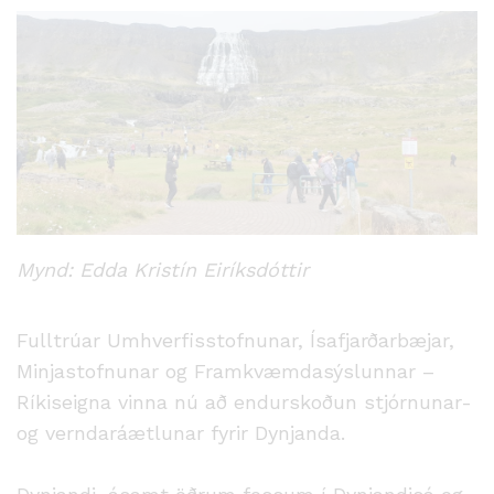
Mynd: Edda Kristín Eiríksdóttir
Fulltrúar Umhverfisstofnunar, Ísafjarðarbæjar,
Minjastofnunar og Framkvæmdasýslunnar –
Ríkiseigna vinna nú að endurskoðun stjórnunar-
og verndaráætlunar fyrir Dynjanda.