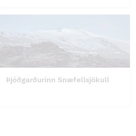
Þjóðgarðurinn Snæfellsjökull