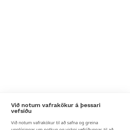
Við notum vafrakökur á þessari
vefsíðu
Styttu þér leið
Við notum vafrakökur til að safna og greina
upplýsingar um notkun og virkni vefsíðunnar, til að