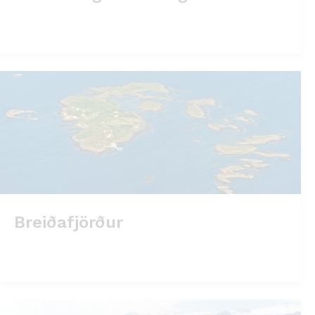
Breiðafjörður