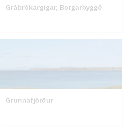
Grábrókargígar, Borgarbyggð
Grunnafjörður