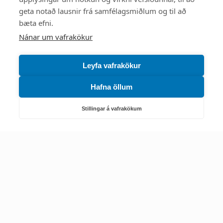
Mest skoðað
geta notað lausnir frá samfélagsmiðlum og til að
bæta efni.
Starfsstöðvar
Nánar um vafrakökur
Leyfa vafrakökur
Hafna öllum
Náttúruverndarstofnun
Veiðimál, friðlýst svæði, landvarsla og náttúruvernd
Stillingar á vafrakökum
Netfang: nattura@nattura.is
Sími: 55 66 800
Umhverfis- og orkustofnun
Efnamál, eftirlit, haf- og vatnsmál, hringrásarhagkerfi, leyfi,
loftgæði, loftslagsmál og orkuskipti
▶ Hafa samband
Sími: 569 6000