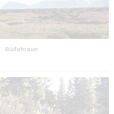
Búðahraun