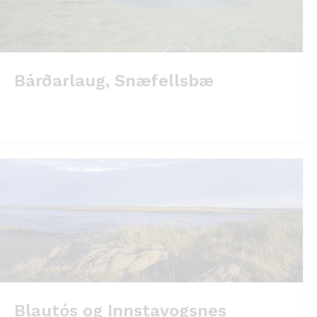
Bárðarlaug, Snæfellsbæ
Blautós og Innstavogsnes