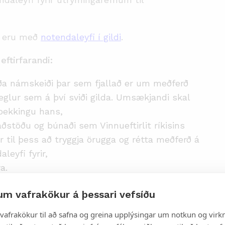
em eru með
notendaleyfi í gildi
.
 eftirfarandi:
ða námskeiði þar sem fjallað er um meðferð
eglur sem á því sviði gilda. Umsækjandi skal
 þekkingu hans,
ðstöðu og búnaði sem Vinnueftirlit ríkisins
 til þess að tryggja örugga og rétta meðferð á
eyfi fyrir,
a.
og leyfishafi skal ávallt hafa
um vafrakökur á þessari vefsíðu
 alla meðferð á þeim vörum sem leyfið nær til.
vafrakökur til að safna og greina upplýsingar um notkun og virkn