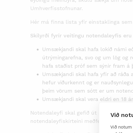
Umhverfisstofnunar.
Hér má finna lista yfir einstaklinga s
Skilyrði fyrir veitingu notendaleyfis eru
Umsækjandi skal hafa lokið námi e
útrýmingarefna, svo og um lög og r
hafa staðist próf sem sýnir fram á
Umsækjandi skal hafa yfir að ráða a
hefur viðurkennt og er nauðsynlegur
þeim vörum sem sótt er um notendal
Umsækjandi skal vera eldri en 18 ár
Notendaleyfi skal gefið út á einstakling 
Við not
notendaleyfiskírteini meðferðis kaup og
Við notum 