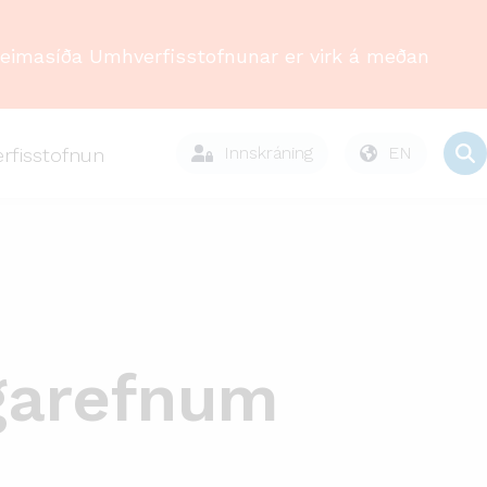
Heimasíða Umhverfisstofnunar er virk á meðan
Innskráning
EN
rfisstofnun
ngarefnum