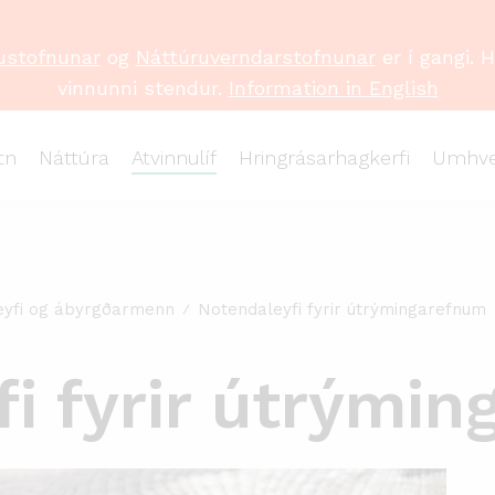
ustofnunar
og
Náttúruverndarstofnunar
er í gangi. 
vinnunni stendur.
Information in English
tn
Náttúra
Atvinnulíf
Hringrásarhagkerfi
Umhve
eyfi og ábyrgðarmenn
Notendaleyfi fyrir útrýmingarefnum
i fyrir útrými