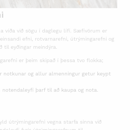
i
 víða við sögu í daglegu lífi. Sæfivörum er
einsandi efni, rotvarnarefni, útrýmingarefni og
 til eyðingar meindýra.
refni er þeim skipað í þessa tvo flokka;
r notkunar og allur almenningur getur keypt
notendaleyfi þarf til að kaupa og nota.
ld útrýmingarefni vegna starfa sinna við
daleyfi fyrir útrýmingarefnum til