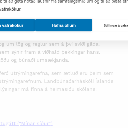
, til að geta notað lausnir frá samfélagsmiðlum og til að bæta efn
, en en framlengja má notendaleyfi í allt að tvö
vafrakökur
til átta ára í senn.
eru:
a vafrakökur
Hafna öllum
Stillingar á vaf
hafa lokið námi eða námskeiði, þar sem fjallað
 um lög og reglur sem á því sviði gilda.
sem sýnir fram á viðhald þekkingar hans.
ðstöðu og búnaði umsækjanda.
ferð útrýmingarefna, sem ætluð eru þeim sem
ir útrýmingarefnum. Landbúnaðarháskóli Íslands
lýsingar má finna á heimasíðu skólans:
stugátt
("Mínar síður")