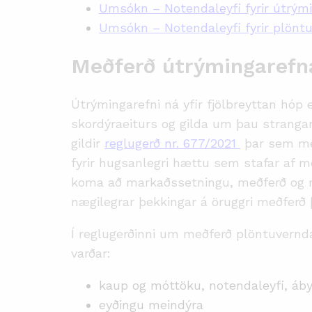
Umsókn – Notendaleyfi fyrir útrý
Umsókn – Notendaleyfi fyrir plönt
Meðferð útrýmingarefn
Útrýmingarefni ná yfir fjölbreyttan hóp 
skordýraeiturs og gilda um þau strangar
gildir
reglugerð nr. 677/2021
þar sem me
fyrir hugsanlegri hættu sem stafar af m
koma að markaðssetningu, meðferð og n
nægilegrar þekkingar á öruggri meðferð þ
Í reglugerðinni um meðferð plöntuvernd
varðar:
kaup og móttöku, notendaleyfi, áby
eyðingu meindýra