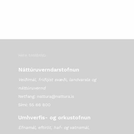
HAFA SAMBAND
Náttúruverndarstofnun
Veiðimál, friðlýst svæði, landvarsla og
náttúruvernd
Netfang: nattura@nattura.is
Sími: 55 66 800
Umhverfis- og orkustofnun
Efnamál, eftirlit, haf- og vatnsmál,