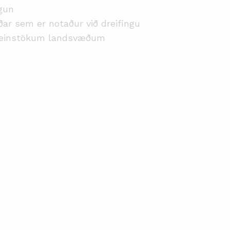
rgun
aðar sem er notaður við dreifingu
á einstökum landsvæðum