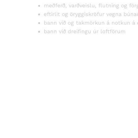
meðferð, varðveislu, flutning og fö
eftirlit og öryggiskröfur vegna bún
bann við og takmörkun á notkun 
bann við dreifingu úr loftförum