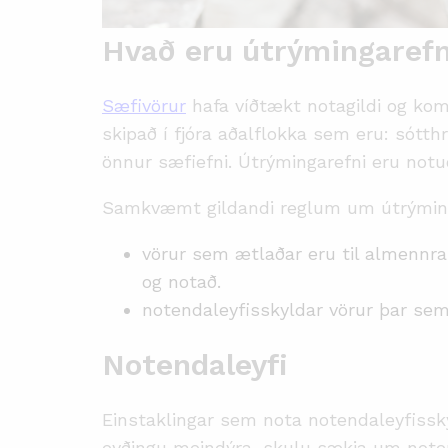
Hvað eru útrýmingarefn
Sæfivörur
hafa víðtækt notagildi og koma
skipað í fjóra aðalflokka sem eru: sótthr
önnur sæfiefni. Útrýmingarefni eru notuð
Samkvæmt gildandi reglum um útrýminga
vörur sem ætlaðar eru til almennra
og notað.
notendaleyfisskyldar vörur þar sem 
Notendaleyfi
Einstaklingar sem nota notendaleyfissky
eyðingu meindýra, skulu sækja um noten