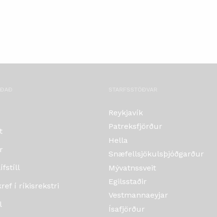
OÐAÐ
STARFSSTÖÐVAR
Reykjavík
Patreksfjörður
t
Hella
r
Snæfellsjökulsþjóðgarður
fstíll
Mývatnssveit
Egilsstaðir
ef í ríkisrekstri
Vestmannaeyjar
l
Ísafjörður