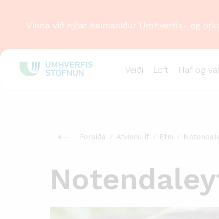
Vinna við nýjar heimasíður
Umhverfis- og ork
Veiði
Loft
Haf og va
Forsíða
Atvinnulíf
Efni
Notendal
Notendaleyf