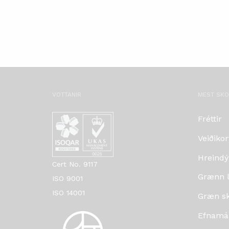
VOTTANIR
MEST SK
Fréttir
Veiðikor
Hreindý
Cert No. 9117
Grænn lí
ISO 9001
ISO 14001
Græn skr
Efnamá