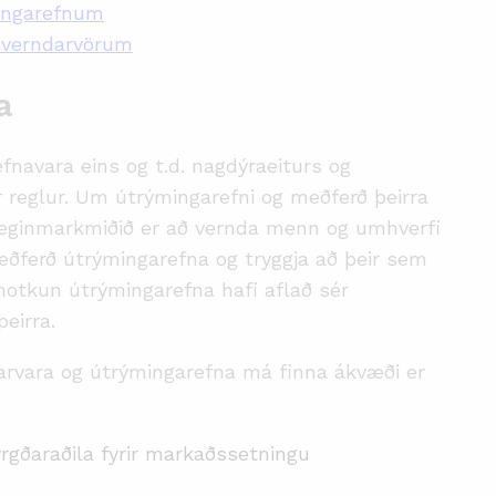
mingarefnum
uverndarvörum
a
efnavara eins og t.d. nagdýraeiturs og
 reglur. Um útrýmingarefni og meðferð þeirra
ginmarkmiðið er að vernda menn og umhverfi
eðferð útrýmingarefna og tryggja að þeir sem
otkun útrýmingarefna hafi aflað sér
eirra.
arvara og útrýmingarefna má finna ákvæði er
rgðaraðila fyrir markaðssetningu