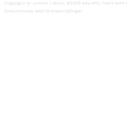
Úrgangur er unninn í vörur, efnivið eða efni, hvort sem 
Endurvinnsla telst til endurnýtingar.