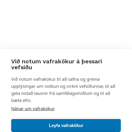
Við notum vafrakökur á þessari
vefsíðu
Styttu þér leið
Við notum vafrakökur til að safna og greina
upplýsingar um notkun og virkni vefsíðunnar, til að
Mest skoðað
geta notað lausnir frá samfélagsmiðlum og til að
bæta efni.
Starfsstöðvar
Nánar um vafrakökur
Leyfa vafrakökur