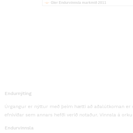
Gler Endurvinnsla markmið 2011
Endurnýting
Úrgangur er nýttur með þeim hætti að aðalútkoman er s
efniviðar sem annars hefði verið notaður. Vinnsla á orku
Endurvinnsla