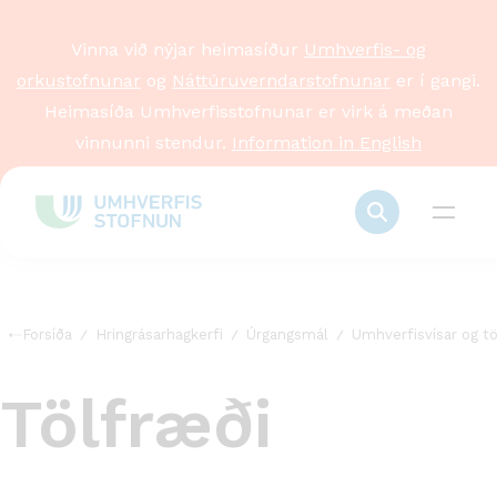
Vinna við nýjar heimasíður
Umhverfis- og
orkustofnunar
og
Náttúruverndarstofnunar
er í gangi.
Heimasíða Umhverfisstofnunar er virk á meðan
vinnunni stendur.
Information in English
Forsíða
Hringrásarhagkerfi
Úrgangsmál
Umhverfisvísar og tö
Tölfræði