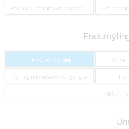
Rafhlöðu- og rafgeymaúrgangur
Raf- og ra
Endurnýtin
Umbúðaúrgangur
Úr sér
Raf- og rafeindatækjaúrgangur
Hei
Urðun líf
Und