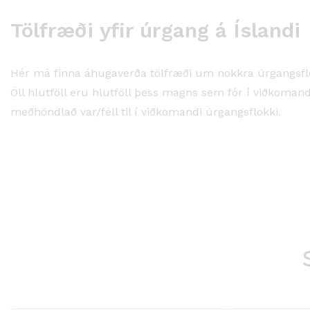
Tölfræði yfir úrgang á Íslandi
Hér má finna áhugaverða tölfræði um nokkra úrgangsflo
Öll hlutföll eru hlutföll þess magns sem fór í viðkoma
meðhöndlað var/féll til í viðkomandi úrgangsflokki.