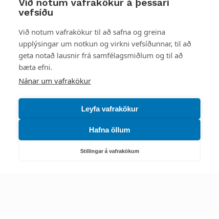
Við notum vafrakökur á þessari
vefsíðu
Starfsstöðvar
Við notum vafrakökur til að safna og greina
upplýsingar um notkun og virkni vefsíðunnar, til að
geta notað lausnir frá samfélagsmiðlum og til að
bæta efni.
Náttúruverndarstofnun
Nánar um vafrakökur
Veiðimál, friðlýst svæði, landvarsla og náttúruvernd
Netfang: nattura@nattura.is
Leyfa vafrakökur
Sími: 55 66 800
Hafna öllum
Umhverfis- og orkustofnun
Stillingar á vafrakökum
Efnamál, eftirlit, haf- og vatnsmál, hringrásarhagkerfi, leyfi,
loftgæði, loftslagsmál og orkuskipti
▶ Hafa samband
Sími: 569 6000