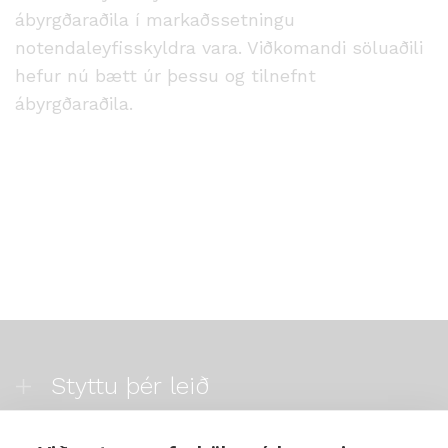
ábyrgðaraðila í markaðssetningu
notendaleyfisskyldra vara. Viðkomandi söluaðili
hefur nú bætt úr þessu og tilnefnt
ábyrgðaraðila.
Styttu þér leið
Mest skoðað