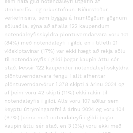
sem hafa gild notendaleyfi útgefin af
Umhverfis- og orkustofnun. Niðurstöður
verkefnisins, sem byggja á framlögðum gögnum
söluaðila, sýna að af alls 122 kaupendum
notendaleyfisskyldra plöntuverndarvara voru 101
(84%) með notendaleyfi í gildi, en í tilfelli 21
viðskiptavinar (17%) var ekki hægt að rekja sölu
til notendaleyfis í gildi þegar kaupin áttu sér
stað. Þessir 122 kaupendur notendaleyfisskyldra
plöntuverndarvara fengu í allt afhentar
plöntuverndarvörur í 378 skipti á árinu 2024 og
af þeim voru 42 skipti (11%) ekki rakin til
notendaleyfis í gildi. Alls voru 107 aðilar sem
keyptu útrýmingarefni á árinu 2024 og voru 104
(97%) þeirra með notendaleyfi í gildi þegar
kaupin áttu sér stað, en 3 (3%) voru ekki með