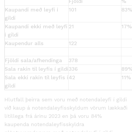
Fjöldi
%
Kaupandi með leyfi í
101
83
gildi
Kaupandi ekki með leyfi
21
17%
í gildi
Kaupendur alls
122
Fjöldi sala/afhendinga
378
Sala rakin til leyfis í gildi
336
89
Sala ekki rakin til leyfis í
42
11%
gildi
Hlutfall þeirra sem voru með notendaleyfi í gildi
við kaup á notendaleyfisskyldum vörum lækkaði
lítillega frá árinu 2023 en þá voru 84%
kaupenda notendaleyfisskyldra