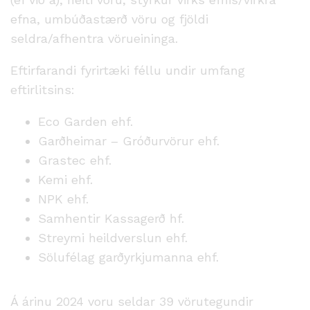
efna, umbúðastærð vöru og fjöldi
seldra/afhentra vörueininga.
Eftirfarandi fyrirtæki féllu undir umfang
eftirlitsins:
Eco Garden ehf.
Garðheimar – Gróðurvörur ehf.
Grastec ehf.
Kemi ehf.
NPK ehf.
Samhentir Kassagerð hf.
Streymi heildverslun ehf.
Sölufélag garðyrkjumanna ehf.
Á árinu 2024 voru seldar 39 vörutegundir