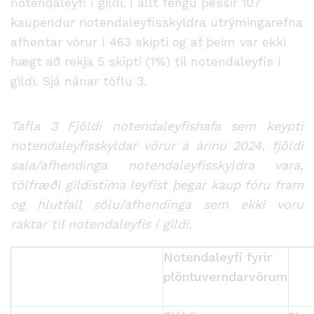
notendaleyfi í gildi. Í allt fengu þessir 107
kaupendur notendaleyfisskyldra útrýmingarefna
afhentar vörur í 463 skipti og af þeim var ekki
hægt að rekja 5 skipti (1%) til notendaleyfis í
gildi. Sjá nánar töflu 3.
Tafla 3 Fjöldi notendaleyfishafa sem keypti
notendaleyfisskyldar vörur á árinu 2024, fjöldi
sala/afhendinga notendaleyfisskyldra vara,
tölfræði gildistíma leyfist þegar kaup fóru fram
og hlutfall sölu/afhendinga sem ekki voru
raktar til notendaleyfis í gildi.
Notendaleyfi fyrir
plöntuverndarvörum