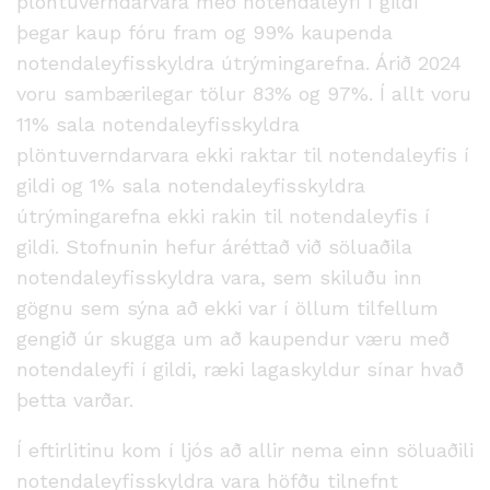
plöntuverndarvara með notendaleyfi í gildi
þegar kaup fóru fram og 99% kaupenda
notendaleyfisskyldra útrýmingarefna. Árið 2024
voru sambærilegar tölur 83% og 97%. Í allt voru
11% sala notendaleyfisskyldra
plöntuverndarvara ekki raktar til notendaleyfis í
gildi og 1% sala notendaleyfisskyldra
útrýmingarefna ekki rakin til notendaleyfis í
gildi. Stofnunin hefur áréttað við söluaðila
notendaleyfisskyldra vara, sem skiluðu inn
gögnu sem sýna að ekki var í öllum tilfellum
gengið úr skugga um að kaupendur væru með
notendaleyfi í gildi, ræki lagaskyldur sínar hvað
þetta varðar.
Í eftirlitinu kom í ljós að allir nema einn söluaðili
notendaleyfisskyldra vara höfðu tilnefnt