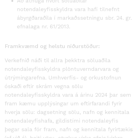
Að athuga hvort söluaðilar
notendaleyfisskyldra vara hafi tilnefnt
ábyrgðaraðila í markaðssetningu sbr. 24. gr.
efnalaga nr. 61/2013.
Framkvæmd og helstu niðurstöður:
Verkefnið náði til allra þekktra söluaðila
notendaleyfisskyldra plöntuverndarvara og
útrýmingarefna. Umhverfis- og orkustofnun
óskaði eftir skrám vegna sölu
notendaleyfisskyldra vara á árinu 2024 þar sem
fram kæmu upplýsingar um eftirfarandi fyrir
hverja sölu: dagsetning sölu, nafn og kennitala
notendaleyfishafa, gildistími notendaleyfis
þegar sala fór fram, nafn og kennitala fyrirtækis
(ef við á), heiti vöru, styrkur virks efnis/virkra