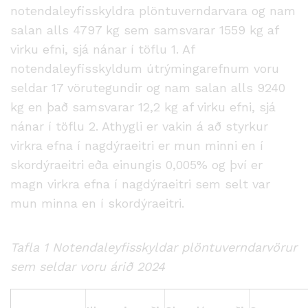
notendaleyfisskyldra plöntuverndarvara og nam
salan alls 4797 kg sem samsvarar 1559 kg af
virku efni, sjá nánar í töflu 1. Af
notendaleyfisskyldum útrýmingarefnum voru
seldar 17 vörutegundir og nam salan alls 9240
kg en það samsvarar 12,2 kg af virku efni, sjá
nánar í töflu 2. Athygli er vakin á að styrkur
virkra efna í nagdýraeitri er mun minni en í
skordýraeitri eða einungis 0,005% og því er
magn virkra efna í nagdýraeitri sem selt var
mun minna en í skordýraeitri.
Tafla 1 Notendaleyfisskyldar plöntuverndarvörur
sem seldar voru árið 2024