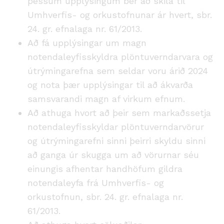
þessum upplýsingum ber að skila til
Umhverfis- og orkustofnunar ár hvert, sbr.
24. gr. efnalaga nr. 61/2013.
Að fá upplýsingar um magn
notendaleyfisskyldra plöntuverndarvara og
útrýmingarefna sem seldar voru árið 2024
og nota þær upplýsingar til að ákvarða
samsvarandi magn af virkum efnum.
Að athuga hvort að þeir sem markaðssetja
notendaleyfisskyldar plöntuverndarvörur
og útrýmingarefni sinni þeirri skyldu sinni
að ganga úr skugga um að vörurnar séu
einungis afhentar handhöfum gildra
notendaleyfa frá Umhverfis- og
orkustofnun, sbr. 24. gr. efnalaga nr.
61/2013.