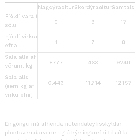
Nagdýraeitur
Skordýraeitur
Samtals
Fjöldi vara í
9
8
17
sölu
Fjöldi virkra
1
7
8
efna
Sala alls af
8777
463
9240
vörum, kg
Sala alls
0,443
11,714
12,157
(sem kg af
virku efni)
Eingöngu má afhenda notendaleyfisskyldar
plöntuverndarvörur og útrýmingarefni til aðila