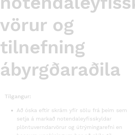
notendaleyfiss
vörur og
tilnefning
ábyrgðaraðila
Tilgangur:
Að óska eftir skrám yfir sölu frá þeim sem
setja á markað notendaleyfisskyldar
plöntuverndarvörur og útrýmingarefni en