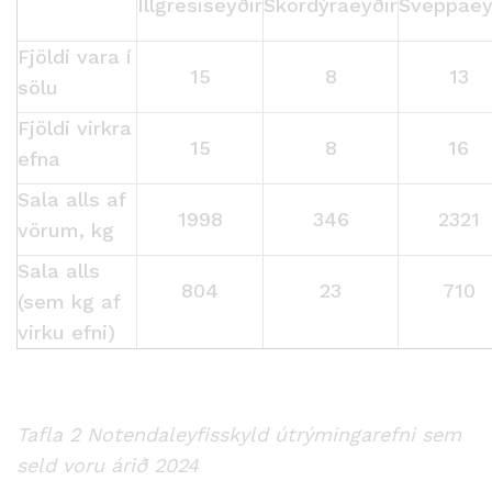
Illgresiseyðir
Skordýraeyðir
Sveppaey
Fjöldi vara í
15
8
13
sölu
Fjöldi virkra
15
8
16
efna
Sala alls af
1998
346
2321
vörum, kg
Sala alls
804
23
710
(sem kg af
virku efni)
Tafla 2 Notendaleyfisskyld útrýmingarefni sem
seld voru árið 2024