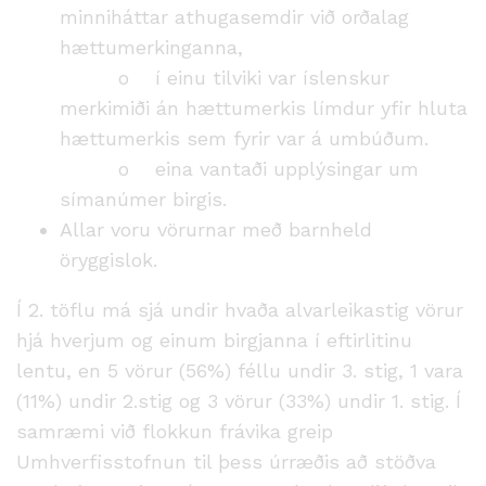
minniháttar athugasemdir við orðalag
hættumerkinganna,
o
í einu tilviki var íslenskur
merkimiði án hættumerkis límdur yfir hluta
hættumerkis sem fyrir var á umbúðum.
o
eina vantaði upplýsingar um
símanúmer birgis.
Allar voru vörurnar með barnheld
öryggislok.
Í 2. töflu má sjá undir hvaða alvarleikastig vörur
hjá hverjum og einum birgjanna í eftirlitinu
lentu, en 5 vörur (56%) féllu undir 3. stig, 1 vara
(11%) undir 2.stig og 3 vörur (33%) undir 1. stig. Í
samræmi við flokkun frávika greip
Umhverfisstofnun til þess úrræðis að stöðva