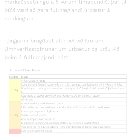
markaðssetningu á 5 vörum tímabundið, þar til
búið væri að gera fullnægjandi úrbætur á
merkingum.
Birgjarnir brugðust allir vel við kröfum
Umhverfisstofnunar um úrbætur og urðu við
þeim á fullnægjandi hátt.