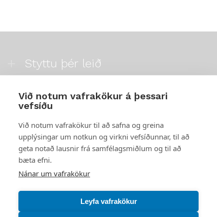
Styttu þér leið
Mest skoðað
Við notum vafrakökur á þessari
vefsíðu
Starfsstöðvar
Við notum vafrakökur til að safna og greina
upplýsingar um notkun og virkni vefsíðunnar, til að
geta notað lausnir frá samfélagsmiðlum og til að
bæta efni.
Náttúruverndarstofnun
Nánar um vafrakökur
Veiðimál, friðlýst svæði, landvarsla og náttúruvernd
Netfang: nattura@nattura.is
Leyfa vafrakökur
Sími: 55 66 800