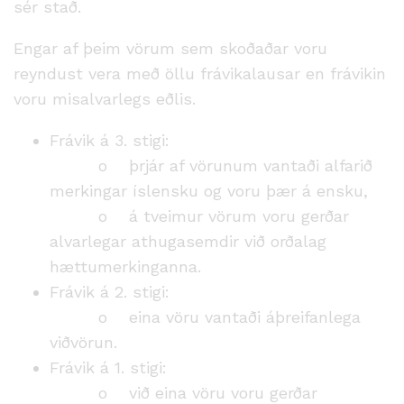
sér stað.
Engar af þeim vörum sem skoðaðar voru
reyndust vera með öllu frávikalausar en frávikin
voru misalvarlegs eðlis.
Frávik á 3. stigi:
o
þrjár af vörunum vantaði alfarið
merkingar íslensku og voru þær á ensku,
o
á tveimur vörum voru gerðar
alvarlegar athugasemdir við orðalag
hættumerkinganna.
Frávik á 2. stigi:
o
eina vöru vantaði áþreifanlega
viðvörun.
Frávik á 1. stigi:
o
við eina vöru voru gerðar