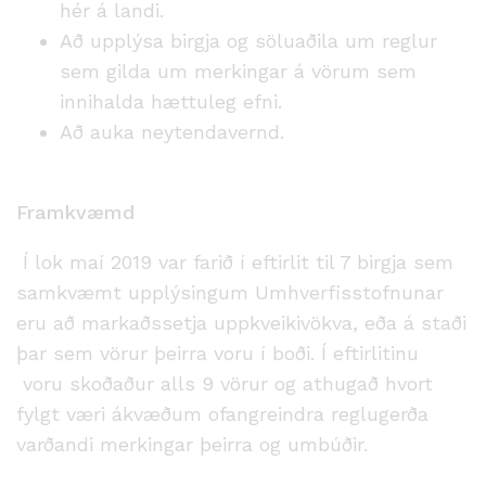
hér á landi.
Að upplýsa birgja og söluaðila um reglur
sem gilda um merkingar á vörum sem
innihalda hættuleg efni.
Að auka neytendavernd.
Framkvæmd
Í lok maí 2019 var farið í eftirlit til 7 birgja sem
samkvæmt upplýsingum Umhverfisstofnunar
eru að markaðssetja uppkveikivökva, eða á staði
þar sem vörur þeirra voru í boði. Í eftirlitinu
voru skoðaður alls 9 vörur og athugað hvort
fylgt væri ákvæðum ofangreindra reglugerða
varðandi merkingar þeirra og umbúðir.