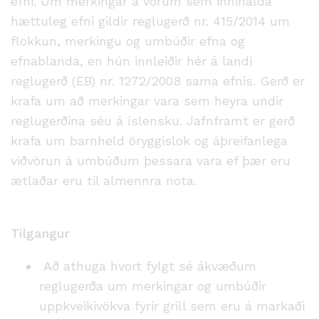
efni. Um merkingar á vörum sem innihalda
hættuleg efni gildir reglugerð nr. 415/2014 um
flokkun, merkingu og umbúðir efna og
efnablanda, en hún innleiðir hér á landi
reglugerð (EB) nr. 1272/2008 sama efnis. Gerð er
krafa um að merkingar vara sem heyra undir
reglugerðina séu á íslensku. Jafnframt er gerð
krafa um barnheld öryggislok og áþreifanlega
viðvörun á umbúðum þessara vara ef þær eru
ætlaðar eru til almennra nota.
Tilgangur
Að athuga hvort fylgt sé ákvæðum
reglugerða um merkingar og umbúðir
uppkveikivökva fyrir grill sem eru á markaði