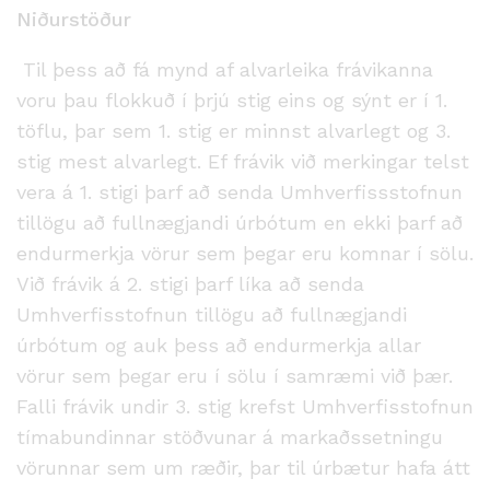
Niðurstöður
Til þess að fá mynd af alvarleika frávikanna
voru þau flokkuð í þrjú stig eins og sýnt er í 1.
töflu, þar sem 1. stig er minnst alvarlegt og 3.
stig mest alvarlegt. Ef frávik við merkingar telst
vera á 1. stigi þarf að senda Umhverfissstofnun
tillögu að fullnægjandi úrbótum en ekki þarf að
endurmerkja vörur sem þegar eru komnar í sölu.
Við frávik á 2. stigi þarf líka að senda
Umhverfisstofnun tillögu að fullnægjandi
úrbótum og auk þess að endurmerkja allar
vörur sem þegar eru í sölu í samræmi við þær.
Falli frávik undir 3. stig krefst Umhverfisstofnun
tímabundinnar stöðvunar á markaðssetningu
vörunnar sem um ræðir, þar til úrbætur hafa átt