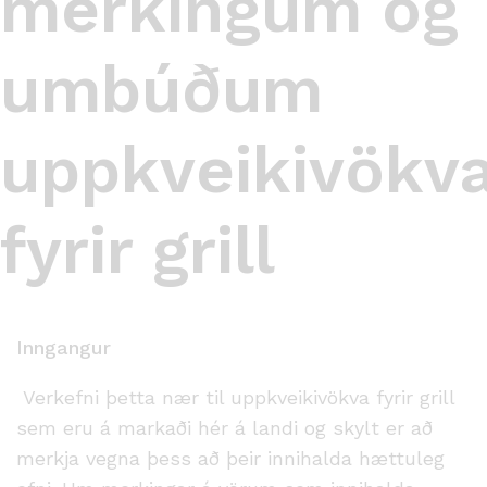
merkingum og
umbúðum
uppkveikivökv
fyrir grill
Inngangur
Verkefni þetta nær til uppkveikivökva fyrir grill
sem eru á markaði hér á landi og skylt er að
merkja vegna þess að þeir innihalda hættuleg