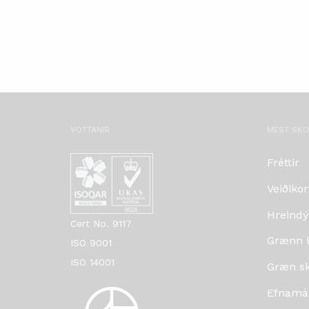
VOTTANIR
MEST SK
Fréttir
Veiðikor
Hreindý
Cert No. 9117
Grænn lí
ISO 9001
ISO 14001
Græn skr
Efnamá