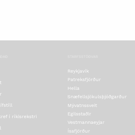
OÐAÐ
STARFSSTÖÐVAR
Reykjavík
Patreksfjörður
t
Hella
r
Snæfellsjökulsþjóðgarður
fstíll
Mývatnssveit
Egilsstaðir
ef í ríkisrekstri
Vestmannaeyjar
l
Ísafjörður