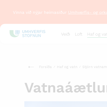
Vinna við nýjar heimasíður
Umhverfis- og ork
Veiði
Loft
Haf og va
Forsíða
Haf og vatn
Stjórn vatnam
Vatnaáætlu