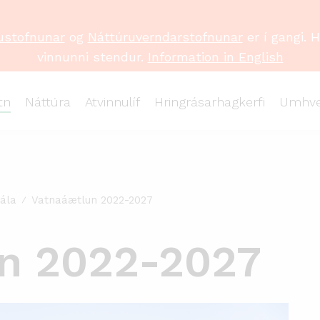
ustofnunar
og
Náttúruverndarstofnunar
er í gangi. 
vinnunni stendur.
Information in English
tn
Náttúra
Atvinnulíf
Hringrásarhagkerfi
Umhve
ála
Vatnaáætlun 2022-2027
n 2022-2027