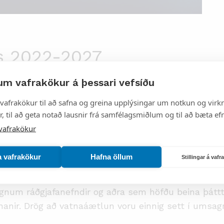
s 2022-2027
um vafrakökur á þessari vefsíðu
sta vatnaáætlun sem unnin hefur verið fyrir Ísland.
vafrakökur til að safna og greina upplýsingar um notkun og virkn
, til að geta notað lausnir frá samfélagsmiðlum og til að bæta efn
vafrakökur
agnarferli
a vafrakökur
Hafna öllum
Stillingar á vaf
mikið samráð við hina ýmsu aðila innbyggt. Vatnaáæ
egnum ráðgjafanefndir og aðra sem höfðu beina þáttt
anir. Drög að vatnaáætlun voru einnig sett í umsag