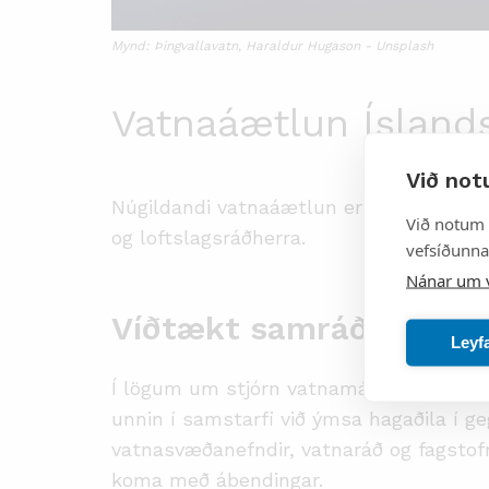
Mynd: Þingvallavatn, Haraldur Hugason - Unsplash
Vatnaáætlun Ísland
Við not
Núgildandi vatnaáætlun er jafnframt fyr
Við notum 
og loftslagsráðherra.
vefsíðunnar
Nánar um 
Víðtækt samráð og ums
Leyf
Í lögum um stjórn vatnamála er umfangs
unnin í samstarfi við ýmsa hagaðila í g
vatnasvæðanefndir, vatnaráð og fagstofn
koma með ábendingar.