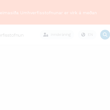
Heimasíða Umhverfisstofnunar er virk á meðan
Innskráning
EN
rfisstofnun