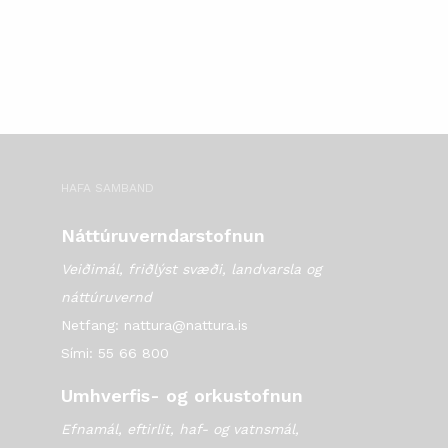
HAFA SAMBAND
Náttúruverndarstofnun
Veiðimál, friðlýst svæði, landvarsla og
náttúruvernd
Netfang: nattura@nattura.is
Sími: 55 66 800
Umhverfis- og orkustofnun
Efnamál, eftirlit, haf- og vatnsmál,