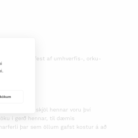
 Hún var staðfest af umhverfis-, orku-
i
i.
rakökum
tlun og fylgiskjöl hennar voru því
öku í gerð hennar, til dæmis
narferli þar sem öllum gafst kostur á að