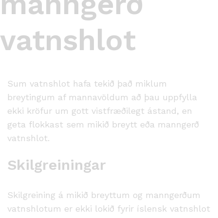
manngerð
vatnshlot
Sum vatnshlot hafa tekið það miklum
breytingum af mannavöldum að þau uppfylla
ekki kröfur um gott vistfræðilegt ástand, en
geta flokkast sem mikið breytt eða manngerð
vatnshlot.
Skilgreiningar
Skilgreining á mikið breyttum og manngerðum
vatnshlotum er ekki lokið fyrir íslensk vatnshlot