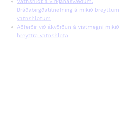
Vatnshlot á virkjanasvæðum.
Bráðabirgðatilnefning á mikið breyttum
vatnshlotum
Aðferðir við ákvörðun á vistmegni mikið
breyttra vatnshlota