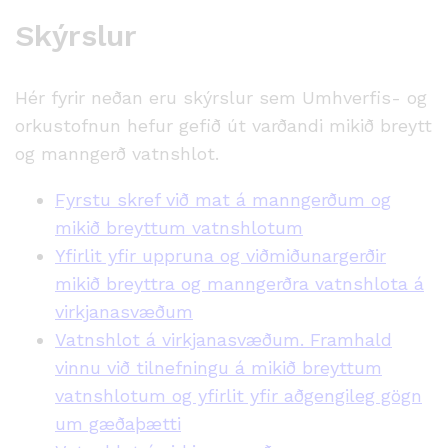
Skýrslur
Hér fyrir neðan eru skýrslur sem Umhverfis- og
orkustofnun hefur gefið út varðandi mikið breytt
og manngerð vatnshlot.
Fyrstu skref við mat á manngerðum og
mikið breyttum vatnshlotum
Yfirlit yfir uppruna og viðmiðunargerðir
mikið breyttra og manngerðra vatnshlota á
virkjanasvæðum
Vatnshlot á virkjanasvæðum. Framhald
vinnu við tilnefningu á mikið breyttum
vatnshlotum og yfirlit yfir aðgengileg gögn
um gæðaþætti