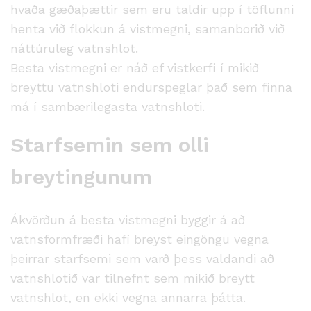
hvaða gæðaþættir sem eru taldir upp í töflunni
henta við flokkun á vistmegni, samanborið við
náttúruleg vatnshlot.
Besta vistmegni er náð ef vistkerfi í mikið
breyttu vatnshloti endurspeglar það sem finna
má í sambærilegasta vatnshloti.
Starfsemin sem olli
breytingunum
Ákvörðun á besta vistmegni byggir á að
vatnsformfræði hafi breyst eingöngu vegna
þeirrar starfsemi sem varð þess valdandi að
vatnshlotið var tilnefnt sem mikið breytt
vatnshlot, en ekki vegna annarra þátta.