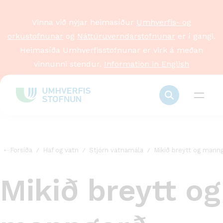
Vinna við nýjar heimasíður
Umhverfis- og
orkustofnunar
og
Náttúruverndarstofnunar
er í gangi.
Heimasíða Umhverfisstofnunar er virk á meðan
vinnunni stendur.
Information in English
Forsíða
Haf og vatn
Stjórn vatnamála
Mikið breytt og mann
Mikið breytt og