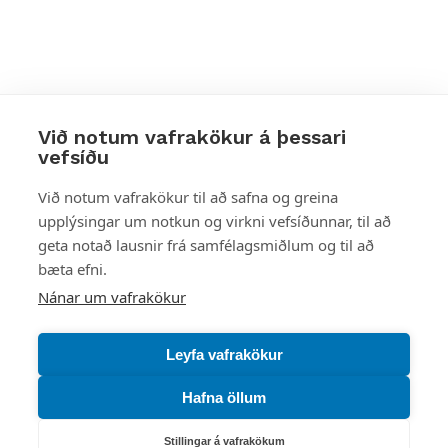
Við notum vafrakökur á þessari
vefsíðu
Styttu þér leið
Við notum vafrakökur til að safna og greina
upplýsingar um notkun og virkni vefsíðunnar, til að
Mest skoðað
geta notað lausnir frá samfélagsmiðlum og til að
bæta efni.
Starfsstöðvar
Nánar um vafrakökur
Leyfa vafrakökur
Hafna öllum
Náttúruverndarstofnun
Veiðimál, friðlýst svæði, landvarsla og náttúruvernd
Stillingar á vafrakökum