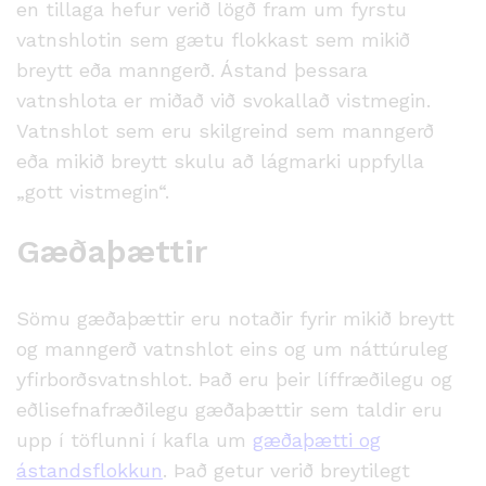
en tillaga hefur verið lögð fram um fyrstu
vatnshlotin sem gætu flokkast sem mikið
breytt eða manngerð. Ástand þessara
vatnshlota er miðað við svokallað vistmegin.
Vatnshlot sem eru skilgreind sem manngerð
eða mikið breytt skulu að lágmarki uppfylla
„gott vistmegin“.
Gæðaþættir
Sömu gæðaþættir eru notaðir fyrir mikið breytt
og manngerð vatnshlot eins og um náttúruleg
yfirborðsvatnshlot. Það eru þeir líffræðilegu og
eðlisefnafræðilegu gæðaþættir sem taldir eru
upp í töflunni í kafla um
gæðaþætti og
ástandsflokkun
. Það getur verið breytilegt