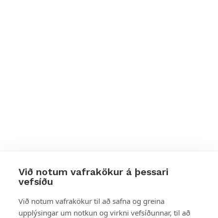
Við notum vafrakökur á þessari
vefsíðu
Styttu þér leið
Við notum vafrakökur til að safna og greina
upplýsingar um notkun og virkni vefsíðunnar, til að