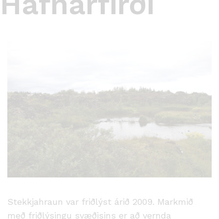
Hafnarfirði
Stekkjahraun var friðlýst árið 2009. Markmið
með friðlýsingu svæðisins er að vernda