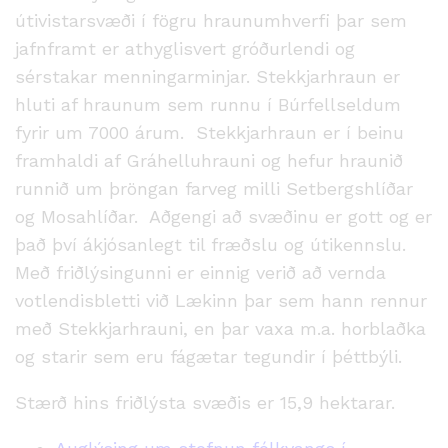
útivistar­svæði í fögru hraunumhverfi þar sem
jafnframt er athyglisvert gróðurlendi og
sérstakar menningarminjar. Stekkjarhraun er
hluti af hraunum sem runnu í Búrfellseldum
fyrir um 7000 árum. Stekkjarhraun er í beinu
framhaldi af Gráhelluhrauni og hefur hraunið
runnið um þröngan farveg milli Setbergshlíðar
og Mosahlíðar. Aðgengi að svæðinu er gott og er
það því ákjósanlegt til fræðslu og útikennslu.
Með friðlýsingunni er einnig verið að vernda
votlendisbletti við Lækinn þar sem hann rennur
með Stekkjarhrauni, en þar vaxa m.a. horblaðka
og starir sem eru fágætar tegundir í þéttbýli.
Stærð hins friðlýsta svæðis er 15,9 hektarar.