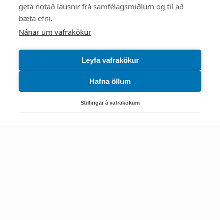
Mest skoðað
geta notað lausnir frá samfélagsmiðlum og til að
bæta efni.
Starfsstöðvar
Nánar um vafrakökur
Leyfa vafrakökur
Hafna öllum
Náttúruverndarstofnun
Veiðimál, friðlýst svæði, landvarsla og náttúruvernd
Stillingar á vafrakökum
Netfang: nattura@nattura.is
Sími: 55 66 800
Umhverfis- og orkustofnun
Efnamál, eftirlit, haf- og vatnsmál, hringrásarhagkerfi, leyfi,
loftgæði, loftslagsmál og orkuskipti
▶ Hafa samband
Sími: 569 6000