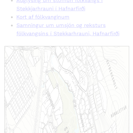
Auglýsing um stofnun fólkvangs í
Stekkjarhrauni í Hafnarfirði
Kort af fólkvanginum
Samningur um umsjón og reksturs
fólkvangsins í Stekkarhrauni, Hafnarfirði