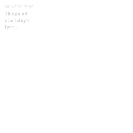
26.11.2010 16:20
Tillaga að
starfsleyfi
fyrir
móttökustöð
Gámaþjónustunnar