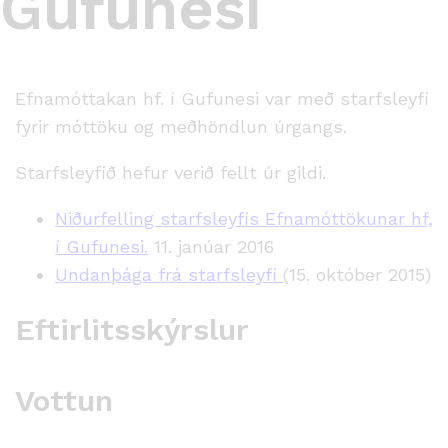
Gufunesi
Efnamóttakan hf. í Gufunesi var með starfsleyfi
fyrir móttöku og meðhöndlun úrgangs.
Starfsleyfið hefur verið fellt úr gildi.
Niðurfelling starfsleyfis Efnamóttökunar hf,
í Gufunesi.
11. janúar 2016
Undanþága frá starfsleyfi
(15. október 2015)
Eftirlitsskýrslur
Vottun