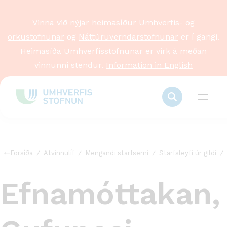
Vinna við nýjar heimasíður
Umhverfis- og
orkustofnunar
og
Náttúruverndarstofnunar
er í gangi.
Heimasíða Umhverfisstofnunar er virk á meðan
vinnunni stendur.
Information in English
Forsíða
Atvinnulíf
Mengandi starfsemi
Starfsleyfi úr gildi
Efnamóttakan,