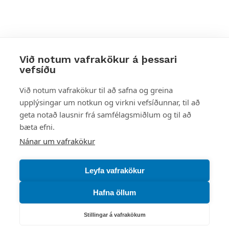
Við notum vafrakökur á þessari
vefsíðu
Styttu þér leið
Við notum vafrakökur til að safna og greina
upplýsingar um notkun og virkni vefsíðunnar, til að
Mest skoðað
geta notað lausnir frá samfélagsmiðlum og til að
bæta efni.
Starfsstöðvar
Nánar um vafrakökur
Leyfa vafrakökur
Hafna öllum
Náttúruverndarstofnun
Veiðimál, friðlýst svæði, landvarsla og náttúruvernd
Stillingar á vafrakökum