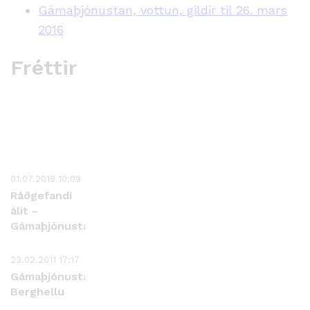
Gámaþjónustan, vottun, gildir til 26. mars
2016
Fréttir
01.07.2018 10:09
Ráðgefandi
álit -
Gámaþjónustan
23.02.2011 17:17
Gámaþjónustan
Berghellu