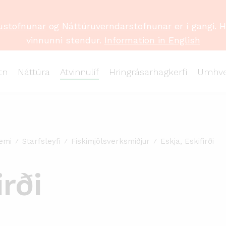
ustofnunar
og
Náttúruverndarstofnunar
er í gangi. 
vinnunni stendur.
Information in English
tn
Náttúra
Atvinnulíf
Hringrásarhagkerfi
Umhve
emi
Starfsleyfi
Fiskimjölsverksmiðjur
Eskja, Eskifirði
irði