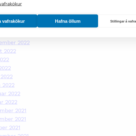
vafrakökur
s 2023
úar 2023
a vafrakökur
Hafna öllum
Stillingar á vaf
ar 2023
ber 2022
tember 2022
t 2022
2022
2022
 2022
s 2022
úar 2022
ar 2022
ember 2021
ember 2021
ber 2021
tember 2021