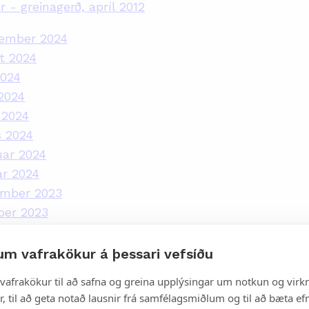
 - greinagerð, apríl 2012
tember 2024
t 2024
2024
2024
 2024
s 2024
úar 2024
ar 2024
ember 2023
ber 2023
tember 2023
t 2023
um vafrakökur á þessari vefsíðu
2023
vafrakökur til að safna og greina upplýsingar um notkun og virkn
2023
, til að geta notað lausnir frá samfélagsmiðlum og til að bæta efn
 2023