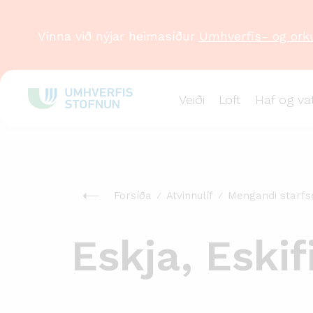
Vinna við nýjar heimasíður
Umhverfis- og ork
Veiði
Loft
Haf og va
Forsíða
Atvinnulíf
Mengandi starfs
Eskja, Eskif