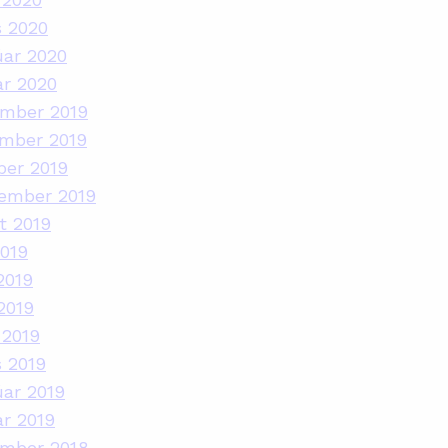
s 2020
úar 2020
ar 2020
ember 2019
ember 2019
ber 2019
tember 2019
t 2019
2019
2019
2019
 2019
 2019
úar 2019
ar 2019
ember 2018