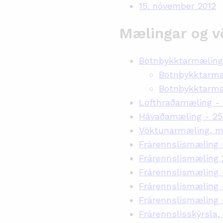
15. nóvember 2012
Mælingar og v
Botnþykktarmælinga
Botnþykktarmæl
Botnþykktarmæl
Lofthraðamæling - 
Hávaðamæling - 25
Vöktunarmæling, m
Frárennslismæling -
Frárennslismæling 
Frárennslismæling 
Frárennslismæling 
Frárennslismæling
Frárennslisskýrsla