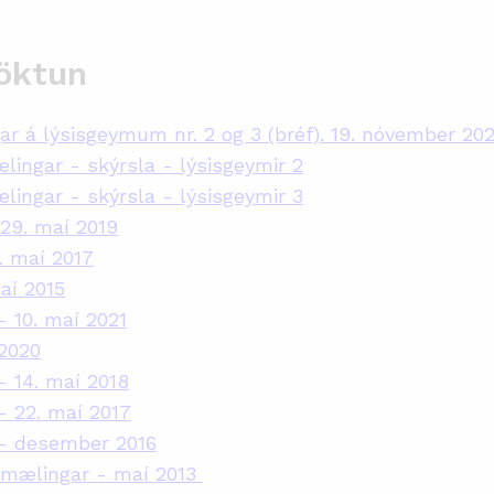
öktun
r á lýsisgeymum nr. 2 og 3 (bréf). 19. nóvember 20
ingar - skýrsla - lýsisgeymir 2
ingar - skýrsla - lýsisgeymir 3
29. maí 2019
. maí 2017
aí 2015
 10. maí 2021
2020
- 14. maí 2018
- 22. maí 2017
 - desember 2016
, mælingar - maí 2013