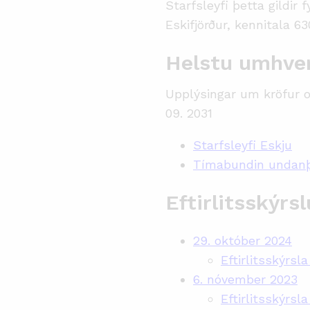
Starfsleyfi þetta gildir
Eskifjörður, kennitala 6
Helstu umhver
Upplýsingar um kröfur og 
09. 2031
Starfsleyfi Eskju
Tímabundin undanþág
Eftirlitsskýrsl
29. október 2024
Eftirlitsskýrsl
6. nóvember 2023
Eftirlitsskýrsl