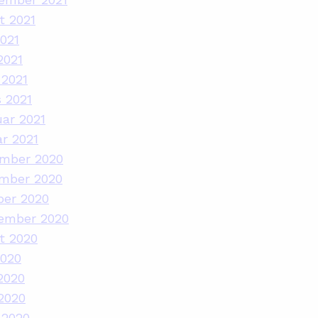
t 2021
2021
2021
 2021
 2021
úar 2021
ar 2021
ember 2020
ember 2020
ber 2020
tember 2020
t 2020
2020
2020
2020
 2020