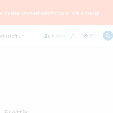
Heimasíða Umhverfisstofnunar er virk á meðan
Innskráning
EN
rfisstofnun
Fréttir