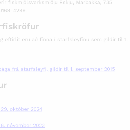
 fyrir fiskmjölsverksmiðju Eskju, Marbakka, 735
30169-4299.
fiskröfur
eftirlit eru að finna í starfsleyfinu sem gildir til 1.
a frá starfsleyfi, gildir til 1. september 2015
ur
a 29. október 2024
a 6. nóvember 2023