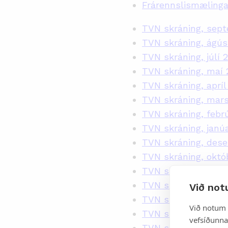
Frárennslismælingar
TVN skráning, sep
TVN skráning, ágús
TVN skráning, júlí 
TVN skráning, maí 
TVN skráning, apríl
TVN skráning, mar
TVN skráning, febr
TVN skráning, janú
TVN skráning, des
TVN skráning, októ
TVN skráning, sep
TVN skráning, ágús
Við not
TVN skráning, júlí 
Við notum 
TVN skráning, maí 
vefsíðunnar
TVN skráning, apríl