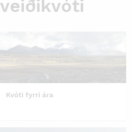
veiðikvóti
Kvóti fyrri ára