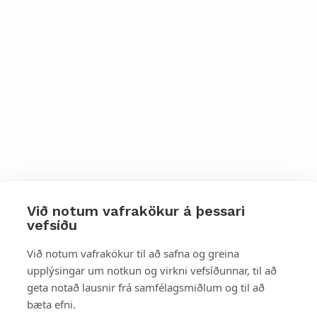
Við notum vafrakökur á þessari
vefsíðu
Styttu þér leið
Við notum vafrakökur til að safna og greina
upplýsingar um notkun og virkni vefsíðunnar, til að
Mest skoðað
geta notað lausnir frá samfélagsmiðlum og til að
bæta efni.