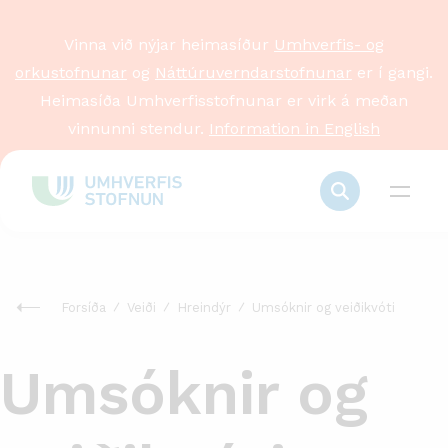
Vinna við nýjar heimasíður
Umhverfis- og
orkustofnunar
og
Náttúruverndarstofnunar
er í gangi.
Heimasíða Umhverfisstofnunar er virk á meðan
vinnunni stendur.
Information in English
Forsíða
Veiði
Hreindýr
Umsóknir og veiðikvóti
Umsóknir og