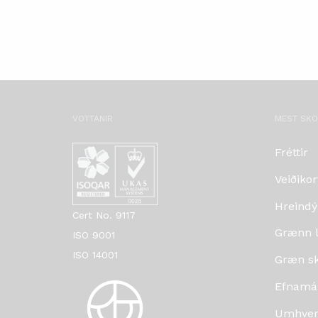
VOTTANIR
MEST SK
Fréttir
Veiðikor
Hreindý
Cert No. 9117
Grænn lí
ISO 9001
ISO 14001
Græn skr
Efnamá
Umhverf