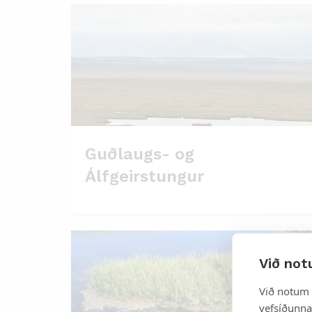
Guðlaugs- og
Álfgeirstungur
Við not
Við notum 
vefsíðunnar