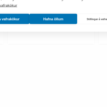
vafrakökur
a vafrakökur
Hafna öllum
Stillingar á vaf
Miklavatn
S