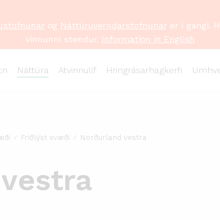
ustofnunar
og
Náttúruverndarstofnunar
er í gangi. 
vinnunni stendur.
Information in English
tn
Náttúra
Atvinnulíf
Hringrásarhagkerfi
Umhve
æði
Friðlýst svæði
Norðurland vestra
vestra