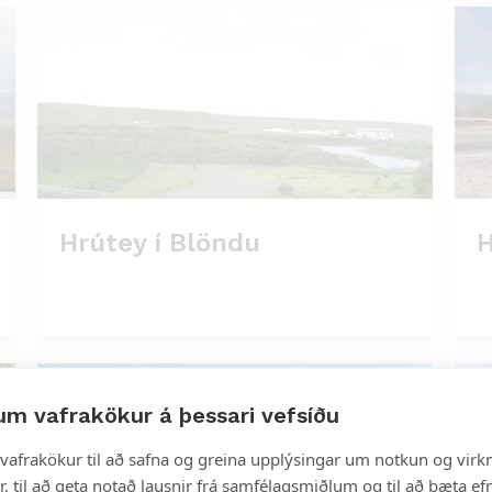
Hrútey í Blöndu
H
um vafrakökur á þessari vefsíðu
vafrakökur til að safna og greina upplýsingar um notkun og virkn
, til að geta notað lausnir frá samfélagsmiðlum og til að bæta efn