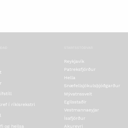
OÐAÐ
STARFSSTÖÐVAR
Reykjavík
Patreksfjörður
t
Hella
r
Snæfellsjökulsþjóðgarður
fstíll
Mývatnssveit
Egilsstaðir
ef í ríkisrekstri
Vestmannaeyjar
l
Ísafjörður
i og heilsa
Akureyri