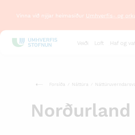
Vinna við nýjar heimasíður
Umhverfis- og ork
Veiði
Loft
Haf og va
Forsíða
Náttúra
Náttúruverndarsv
Norðurland 