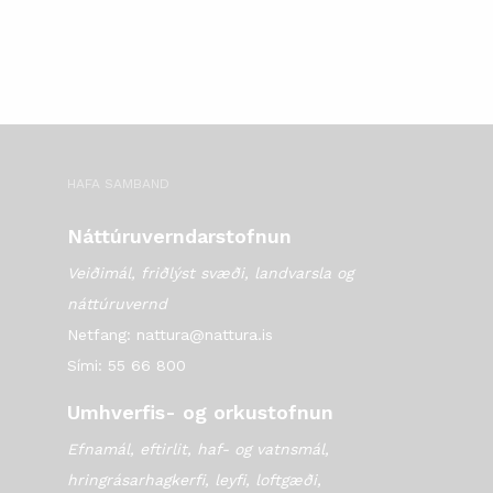
HAFA SAMBAND
Náttúruverndarstofnun
Veiðimál, friðlýst svæði, landvarsla og
náttúruvernd
Netfang: nattura@nattura.is
Sími: 55 66 800
Umhverfis- og orkustofnun
Efnamál, eftirlit, haf- og vatnsmál,
hringrásarhagkerfi, leyfi, loftgæði,