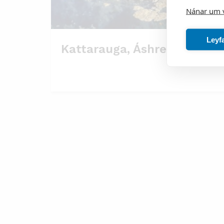
Nánar um 
Leyf
Kattarauga, Áshreppi