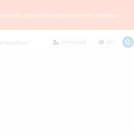
Heimasíða Umhverfisstofnunar er virk á meðan
Innskráning
EN
rfisstofnun