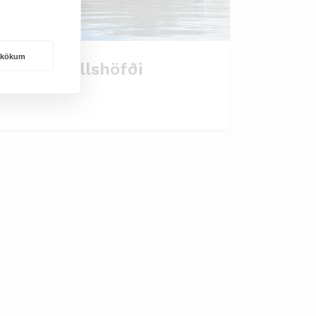
rakökum
pákonufellshöfði