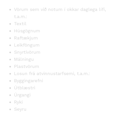
Vörum sem við notum í okkar daglega lífi,
t.a.m.:
Textíl
Húsgögnum
Raftækjum
Leikföngum
Snyrtivörum
Málningu
Plastvörum
Losun frá atvinnustarfsemi, t.a.m.:
Byggingarefni
Útblæstri
Úrgangi
Ryki
Seyru