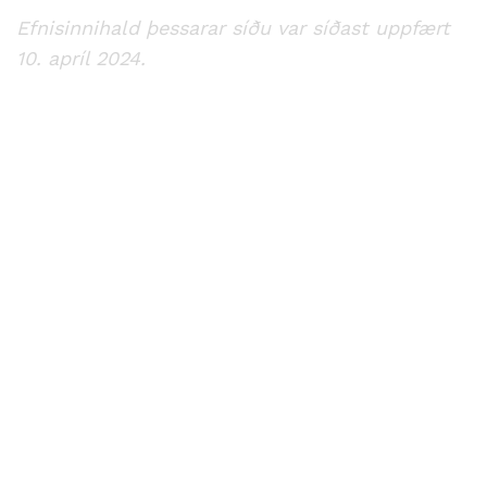
Efnisinnihald þessarar síðu var síðast uppfært
10
. apríl 2024.