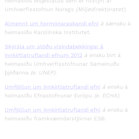
heimasíðu Miljøstatus sem er ritstýrt af
Umhverfisstofnun Noregs
(Miljødirektoratet).
Almennt um hormónaraskandi efni
á sænsku
á
heimasíðu Karolinska Institutet.
Skýrsla um stöðu vísindaþekkingar á
innkirtlatruflandi efnum 2012
á ensku
birt á
heimasíðu Umhverfisstofnunar Sameinuðu
þjóðanna
(e. UNEP).
Umfjöllun um innkirtlatruflandi efni
á ensku
á
heimasíðu Efnastofnunar Evrópu
(e. ECHA).
Umfjöllun um innkirtlatruflandi efni
á ensku
á
heimasíðu framkvæmdarstjórnar ESB.