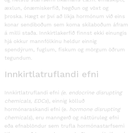
æxlun, ónæmiskerfið, hegðun og vöxt og
þroska. Hægt er því að líkja hormónum við eins
konar sendiboðum sem koma skilaboðum áfram
á milli staða. Innkirtlakerfið finnst ekki einungis
hjá okkur mannfólkinu heldur einnig
spendýrum, fuglum, fiskum og mörgum öðrum
tegundum.
Innkirtlatruflandi efni
Innkirtlatruflandi efni
(e. endocrine disrupting
chemicals, EDCs
), einnig kölluð
hormónaraskandi efni (e.
hormone disrupting
chemicals
), eru manngerð og náttúruleg efni
eða efnablöndur sem trufla hormónastarfsemi