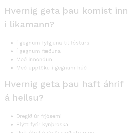
Hvernig geta þau komist inn
í líkamann?
Í gegnum fylgjuna til fósturs
Í gegnum fæðuna
Með innöndun
Með upptöku í gegnum húð
Hvernig geta þau haft áhrif
á heilsu?
Dregið úr frjósemi
Flýtt fyrir kynþroska
Haft áhrif á gæði sæðisfrumna