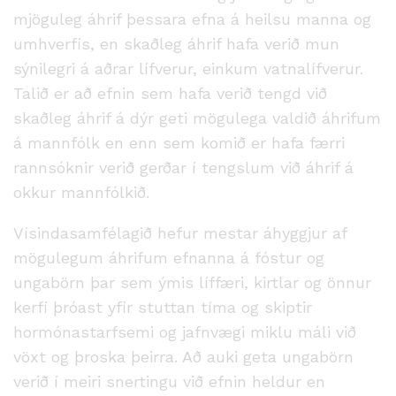
mjöguleg áhrif þessara efna á heilsu manna og
umhverfis, en skaðleg áhrif hafa verið mun
sýnilegri á aðrar lífverur, einkum vatnalífverur.
Talið er að efnin sem hafa verið tengd við
skaðleg áhrif á dýr geti mögulega valdið áhrifum
á mannfólk en enn sem komið er hafa færri
rannsóknir verið gerðar í tengslum við áhrif á
okkur mannfólkið.
Vísindasamfélagið hefur mestar áhyggjur af
mögulegum áhrifum efnanna á fóstur og
ungabörn þar sem ýmis líffæri, kirtlar og önnur
kerfi þróast yfir stuttan tíma og skiptir
hormónastarfsemi og jafnvægi miklu máli við
vöxt og þroska þeirra. Að auki geta ungabörn
verið í meiri snertingu við efnin heldur en