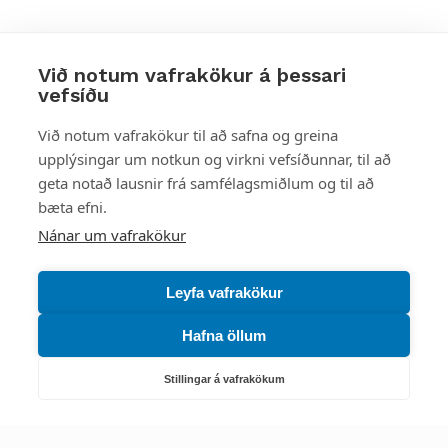
Við notum vafrakökur á þessari
vefsíðu
Styttu þér leið
Við notum vafrakökur til að safna og greina
upplýsingar um notkun og virkni vefsíðunnar, til að
Mest skoðað
geta notað lausnir frá samfélagsmiðlum og til að
bæta efni.
Starfsstöðvar
Nánar um vafrakökur
Leyfa vafrakökur
Hafna öllum
Náttúruverndarstofnun
Veiðimál, friðlýst svæði, landvarsla og náttúruvernd
Stillingar á vafrakökum
Netfang: nattura@nattura.is
Sími: 55 66 800