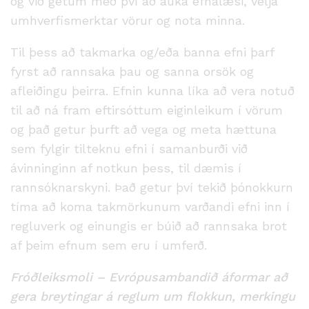
og við getum með því að auka efnalæsi, velja
umhverfismerktar vörur og nota minna.
Til þess að takmarka og/eða banna efni þarf
fyrst að rannsaka þau og sanna orsök og
afleiðingu þeirra. Efnin kunna líka að vera notuð
til að ná fram eftirsóttum eiginleikum í vörum
og það getur þurft að vega og meta hættuna
sem fylgir tilteknu efni í samanburði við
ávinninginn af notkun þess, til dæmis í
rannsóknarskyni. Það getur því tekið þónokkurn
tíma að koma takmörkunum varðandi efni inn í
regluverk og einungis er búið að rannsaka brot
af þeim efnum sem eru í umferð.
Fróðleiksmoli – Evrópusambandið áformar að
gera breytingar á reglum
um flokkun, merkingu