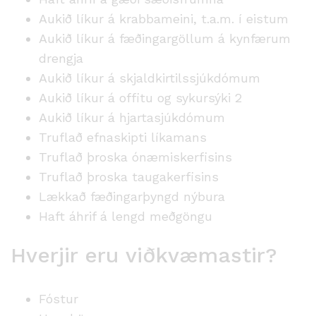
Aukið líkur á krabbameini, t.a.m. í eistum
Aukið líkur á fæðingargöllum á kynfærum
drengja
Aukið líkur á skjaldkirtilssjúkdómum
Aukið líkur á offitu og sykursýki 2
Aukið líkur á hjartasjúkdómum
Truflað efnaskipti líkamans
Truflað þroska ónæmiskerfisins
Truflað þroska taugakerfisins
Lækkað fæðingarþyngd nýbura
Haft áhrif á lengd meðgöngu
Hverjir eru viðkvæmastir?
Fóstur