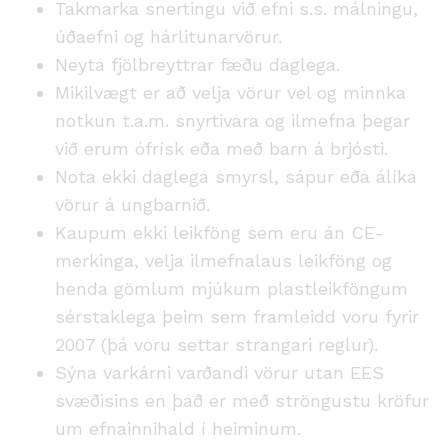
Takmarka snertingu við efni s.s. málningu,
úðaefni og hárlitunarvörur.
Neyta fjölbreyttrar fæðu daglega.
Mikilvægt er að velja vörur vel og minnka
notkun t.a.m. snyrtivara og ilmefna þegar
við erum ófrísk eða með barn á brjósti.
Nota ekki daglega smyrsl, sápur eða álíka
vörur á ungbarnið.
Kaupum ekki leikföng sem eru án CE-
merkinga, velja ilmefnalaus leikföng og
henda gömlum mjúkum plastleikföngum
sérstaklega þeim sem framleidd voru fyrir
2007 (þá voru settar strangari reglur).
Sýna varkárni varðandi vörur utan EES
svæðisins en það er með ströngustu kröfur
um efnainnihald í heiminum.