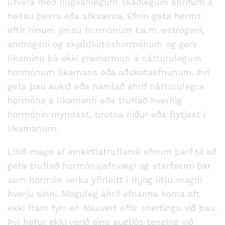
lífvera með hugsanlegum skaðlegum áhrifum á
heilsu þeirra eða afkvæma. Efnin geta hermt
eftir hinum ýmsu hormónum t.a.m. estrógeni,
andrógeni og skjaldkirtilshormónum og gerir
líkaminn þá ekki greinarmun á náttúrulegum
hormónum líkamans eða aðskotaefnunum. Því
geta þau aukið eða hamlað áhrif náttúrulegra
hormóna á líkamann eða truflað hvernig
hormónin myndast, brotna niður eða flytjast í
líkamanum.
Lítið magn af innkirtlatruflandi efnum þarf til að
geta truflað hormónajafnvægi og starfsemi þar
sem hormón verka yfirleitt í mjög litlu magni
hverju sinni. Möguleg áhrif efnanna koma oft
ekki fram fyrr en töluvert eftir snertingu við þau.
Því hefur ekki verið eins augljós tenging við