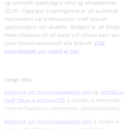
og umbúðir hættulegra efna og efnablandna
(CLP). Tilgangur breytinganna er að auðvelda
neytendum val á efnavörum með skýrari
upplýsingum um áhættu. Ráðgert er að fjölga
hættuflokkum til að bæta við efnum sem eru
talin hormónaraskandi eða þrávirk.
ESB
samráðsgátt um málið er hér.
Tengt efni:
Almennt um hormónaraskandi efni
og
umfjöllun
með fókus á atvinnulífið
á dönsku
á heimasíðu
Umhverfisstofnun Danmerkur
(Miljøstyrelsen).
Almennt um hormónaraskandi efni
á norsku
á