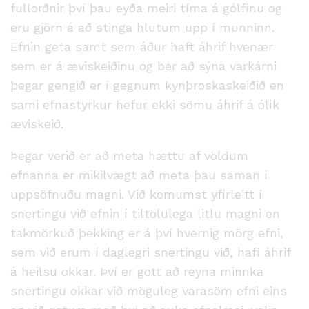
fullorðnir því þau eyða meiri tíma á gólfinu og
eru gjörn á að stinga hlutum upp í munninn.
Efnin geta samt sem áður haft áhrif hvenær
sem er á æviskeiðinu og ber að sýna varkárni
þegar gengið er í gegnum kynþroskaskeiðið en
sami efnastyrkur hefur ekki sömu áhrif á ólík
æviskeið.
Þegar verið er að meta hættu af völdum
efnanna er mikilvægt að meta þau saman í
uppsöfnuðu magni. Við komumst yfirleitt í
snertingu við efnin í tiltölulega litlu magni en
takmörkuð þekking er á því hvernig mörg efni,
sem við erum í daglegri snertingu við, hafi áhrif
á heilsu okkar. Því er gott að reyna minnka
snertingu okkar við möguleg varasöm efni eins