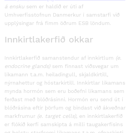
á ensku
sem er haldið er úti af
Umhverfisstofnun Danmerkur í samstarfi við
upplýsingar frá fimm öðrum ESB löndum.
Innkirtlakerfið okkar
Innkirtlakerfið samanstendur af innkirtlum
(e.
endocrine glands)
sem finnast víðsvegar um
líkamann t.a.m. heiladingull, skjaldkirtill,
nýrnahettur og hóstarkirtill. Innkirtlar líkamans
mynda hormón sem eru boðefni líkamans sem
ferðast með blóðrásinni. Hormón eru send út í
blóðrásina eftir þörfum og bindast við ákveðnar
markfrumur
(e. target cells)
, en innkirtlakerfið
er flókið kerfi samskipta á milli taugakerfisins
og helstu starfsemi líkamans t.a.m. efnaskipti,