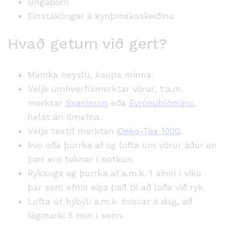
Ungabörn
Einstaklingar á kynþroskaskeiðinu
Hvað getum við gert?
Minnka neyslu, kaupa minna.
Velja umhverfismerktar vörur, t.a.m.
merktar
Svaninum
eða
Evrópublóminu
,
helst án ilmefna.
Velja textíl merktan
Oeko-Tex 1000
.
Þvo eða þurrka af og lofta um vörur áður en
þær eru teknar í notkun.
Ryksuga og þurrka af a.m.k. 1 sinni í viku
þar sem efnin eiga það til að loða við ryk.
Lofta út hýbýli a.m.k. tvisvar á dag, að
lágmarki 5 mín í senn.