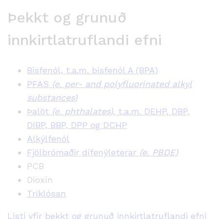
Þekkt og grunuð
innkirtlatruflandi efni
Bisfenól, t.a.m. bisfenól A (BPA)
PFAS
(e. per- and polyfluorinated alkyl
substances)
Þalöt
(e. phthalates)
, t.a.m. DEHP, DBP,
DIBP, BBP, DPP og DCHP
Alkýlfenól
Fjölbrómaðir dífenýleterar
(e. PBDE)
PCB
Díoxín
Tríklósan
Listi yfir þekkt og grunuð innkirtlatruflandi efni