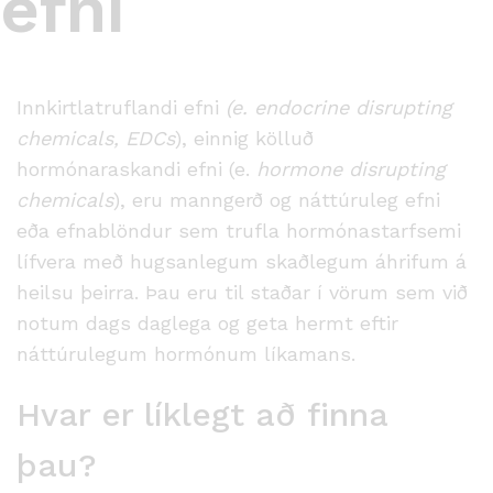
efni
Innkirtlatruflandi efni
(e. endocrine disrupting
chemicals, EDCs
), einnig kölluð
hormónaraskandi efni (e.
hormone disrupting
chemicals
), eru manngerð og náttúruleg efni
eða efnablöndur sem trufla hormónastarfsemi
lífvera með hugsanlegum skaðlegum áhrifum á
heilsu þeirra. Þau eru til staðar í vörum sem við
notum dags daglega og geta hermt eftir
náttúrulegum hormónum líkamans.
Hvar er líklegt að finna
þau?