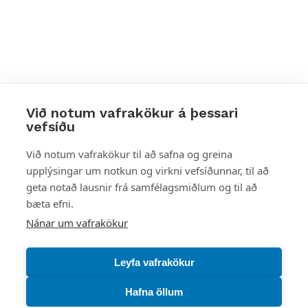
Við notum vafrakökur á þessari
vefsíðu
Styttu þér leið
Við notum vafrakökur til að safna og greina
upplýsingar um notkun og virkni vefsíðunnar, til að
Mest skoðað
geta notað lausnir frá samfélagsmiðlum og til að
bæta efni.
Starfsstöðvar
Nánar um vafrakökur
Leyfa vafrakökur
Hafna öllum
Náttúruverndarstofnun