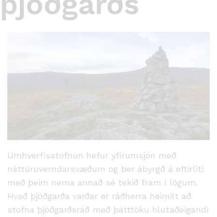
þjóðgarðs
Umhverfisstofnun hefur yfirumsjón með
náttúruverndarsvæðum og ber ábyrgð á eftirliti
með þeim nema annað sé tekið fram í lögum.
Hvað þjóðgarða varðar er ráðherra heimilt að
stofna þjóðgarðsráð með þátttöku hlutaðeigandi