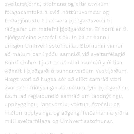
sveitarstjórna, stofnana og eftir atvikum
félagasamtaka á sviði náttúruverndar og
ferðaþjónustu til að vera þjóðgarðsverði til
ráðgjafar um málefni þjóðgarðsins. Ef horft er til
Þjóðgarðsins Snæfellsjökuls þá er hann í
umsjón Umhverfisstofnunar. Stofnunin vinnur
að málum þar í góðu samráði við sveitarfélagið
Snæfellsbæ. Ljóst er að slíkt samráð yrði líka
viðhaft í þjóðgarði á sunnanverðum Vestfjörðum.
Hægt væri að hugsa sér að slíkt samráð væri
ávarpað í friðlýsingarskilmálum fyrir þjóðgarðinn,
t.a.m. að reglubundið samráð um landnýtingu,
uppbyggingu, landvörslu, vöktun, fræðslu og
miðlun upplýsinga og aðgengi ferðamanna yrði á
milli sveitarfélaga og Umhverfisstofnunar.