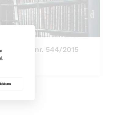
eglugerð nr. 544/2015
i
i.
rakökum