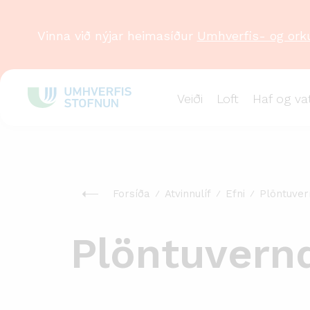
Vinna við nýjar heimasíður
Umhverfis- og ork
Veiði
Loft
Haf og va
Forsíða
Atvinnulíf
Efni
Plöntuver
Plöntuvern