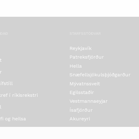
OÐAÐ
STARFSSTÖÐVAR
Reykjavík
Patreksfjörður
t
Hella
r
Snæfellsjökulsþjóðgarður
fstíll
Mývatnssveit
Egilsstaðir
ef í ríkisrekstri
Vestmannaeyjar
l
Ísafjörður
i og heilsa
Akureyri