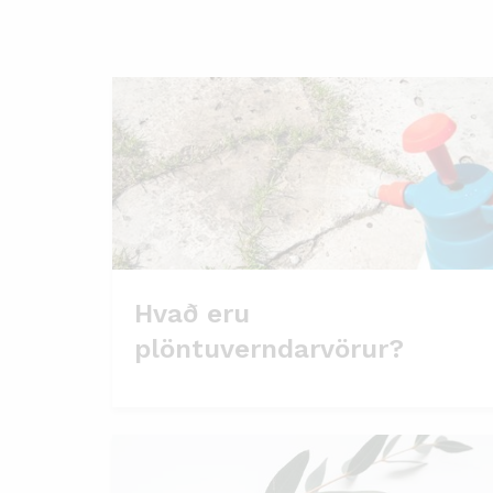
Hvað eru
plöntuverndarvörur?