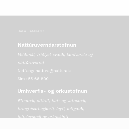
HAFA SAMBAND
Náttúruverndarstofnun
Veiðimál, friðlýst svæði, landvarsla og
náttúruvernd
Netfang: nattura@nattura.is
Sími: 55 66 800
Umhverfis- og orkustofnun
Efnamál, eftirlit, haf- og vatnsmál,
hringrásarhagkerfi, leyfi, loftgæði,
loftslagsmál og orkuskipti
▶ Hafa samband