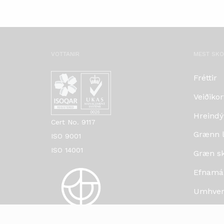
VOTTANIR
MEST SK
Fréttir
Veiðikor
Hreindý
Cert No. 9117
Grænn lí
ISO 9001
ISO 14001
Græn skr
Efnamá
Umhverf