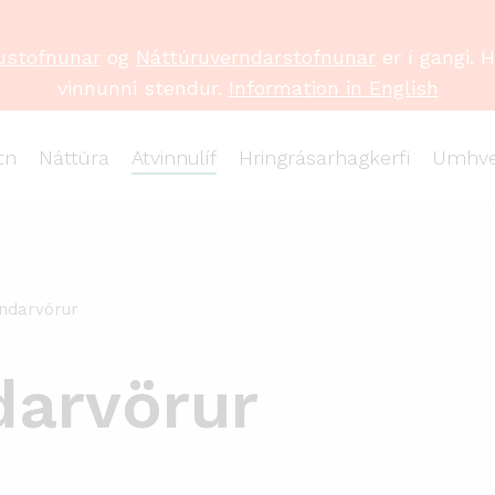
ustofnunar
og
Náttúruverndarstofnunar
er í gangi. 
vinnunni stendur.
Information in English
tn
Náttúra
Atvinnulíf
Hringrásarhagkerfi
Umhve
ndarvörur
darvörur