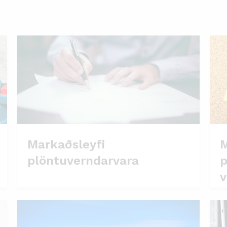
Markaðsleyfi
M
plöntuverndarvara
p
v