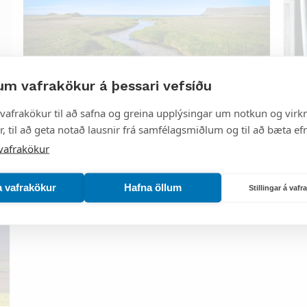
um vafrakökur á þessari vefsíðu
Aðgerðaráætlun
R
vafrakökur til að safna og greina upplýsingar um notkun og virkn
, til að geta notað lausnir frá samfélagsmiðlum og til að bæta efn
vafrakökur
a vafrakökur
Hafna öllum
Stillingar á vaf