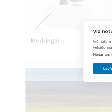
Við not
Merkingar
Við notum 
vefsíðunnar
Nánar um 
Leyf