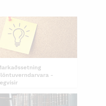
arkaðssetning
löntuverndarvara -
egvísir