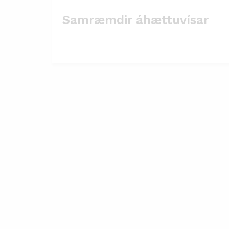
Samræmdir áhættuvísar