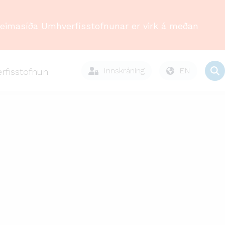
Heimasíða Umhverfisstofnunar er virk á meðan
Innskráning
EN
rfisstofnun