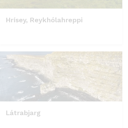
Hrísey, Reykhólahreppi
Látrabjarg