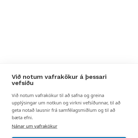
Við notum vafrakökur á þessari
vefsíðu
Styttu þér leið
Við notum vafrakökur til að safna og greina
upplýsingar um notkun og virkni vefsíðunnar, til að
Mest skoðað
geta notað lausnir frá samfélagsmiðlum og til að
bæta efni.
Starfsstöðvar
Nánar um vafrakökur