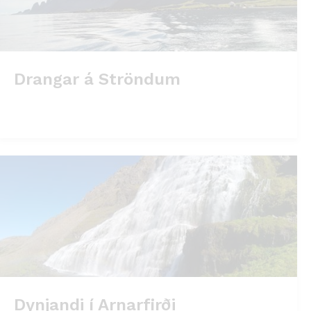
Drangar á Ströndum
Dynjandi í Arnarfirði