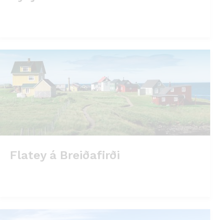
Flatey á Breiðafirði