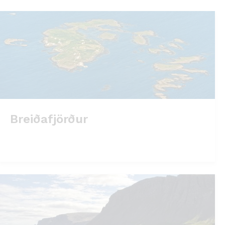
Breiðafjörður