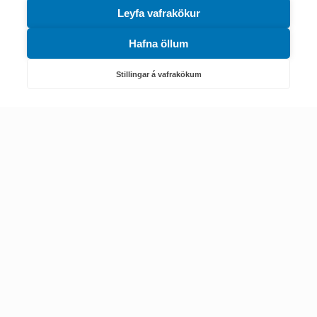
Leyfa vafrakökur
Hafna öllum
Náttúruverndarstofnun
Veiðimál, friðlýst svæði, landvarsla og náttúruvernd
Stillingar á vafrakökum
Netfang: nattura@nattura.is
Sími: 55 66 800
Umhverfis- og orkustofnun
Efnamál, eftirlit, haf- og vatnsmál, hringrásarhagkerfi, leyfi,
loftgæði, loftslagsmál og orkuskipti
▶ Hafa samband
Sími: 569 6000
Kennitala Umhverfis- og orkustofnunar
7010022880
© 2002-2024 Umhverfisstofnun