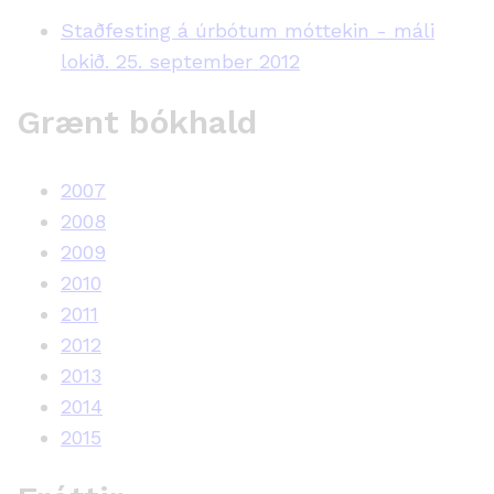
Staðfesting á úrbótum móttekin - máli
lokið. 25. september 2012
Grænt bókhald
2007
2008
2009
2010
2011
2012
2013
2014
2015