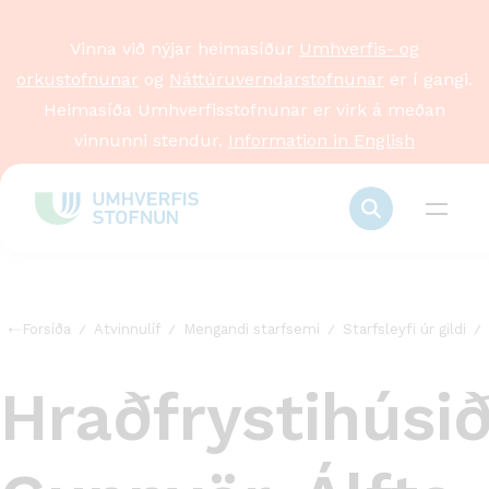
Vinna við nýjar heimasíður
Umhverfis- og
orkustofnunar
og
Náttúruverndarstofnunar
er í gangi.
Heimasíða Umhverfisstofnunar er virk á meðan
vinnunni stendur.
Information in English
Forsíða
Atvinnulíf
Mengandi starfsemi
Starfsleyfi úr gildi
Hraðfrystihúsi