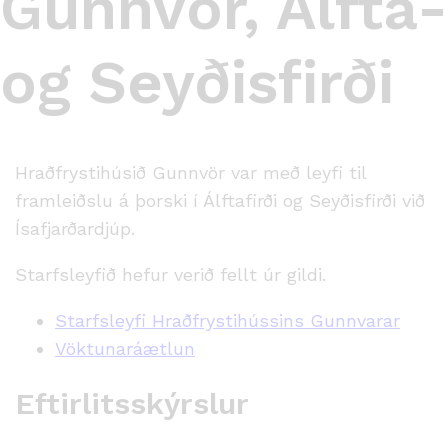
Gunnvör, Álfta-
og Seyðisfirði
Hraðfrystihúsið Gunnvör var með leyfi til
framleiðslu á þorski í Álftafirði og Seyðisfirði við
Ísafjarðardjúp.
Starfsleyfið hefur verið fellt úr gildi.
Starfsleyfi Hraðfrystihússins Gunnvarar
Vöktunaráætlun
Eftirlitsskýrslur