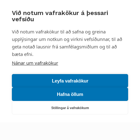
Við notum vafrakökur á þessari
vefsíðu
Styttu þér leið
Við notum vafrakökur til að safna og greina
upplýsingar um notkun og virkni vefsíðunnar, til að
Mest skoðað
geta notað lausnir frá samfélagsmiðlum og til að
bæta efni.
Starfsstöðvar
Nánar um vafrakökur
Leyfa vafrakökur
Hafna öllum
Náttúruverndarstofnun
Veiðimál, friðlýst svæði, landvarsla og náttúruvernd
Stillingar á vafrakökum
Netfang: nattura@nattura.is
Sími: 55 66 800
Umhverfis- og orkustofnun