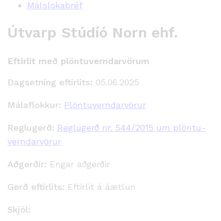
Málslokabréf
Útvarp Stúdíó Norn ehf.
Eftirlit með plöntuverndarvörum
Dagsetning eftirlits:
05.06.2025
Málaflokkur:
Plöntuverndarvörur
Reglugerð:
Reglugerð nr. 544/2015 um plöntu­
verndar­vörur
Aðgerðir:
Engar aðgerðir
Gerð eftirlits:
Eftirlit á áætlun
Skjöl: