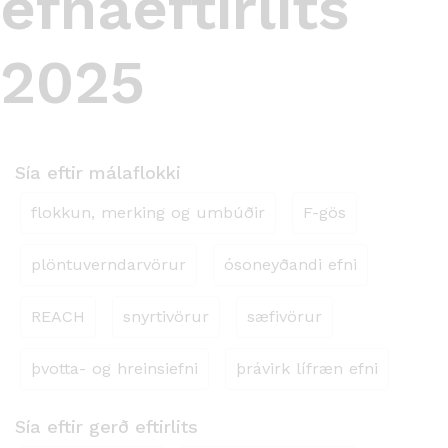
efnaeftirlits
2025
Sía eftir málaflokki
flokkun, merking og umbúðir
F-gös
plöntuverndarvörur
ósoneyðandi efni
REACH
snyrtivörur
sæfivörur
þvotta- og hreinsiefni
þrávirk lífræn efni
Sía eftir gerð eftirlits