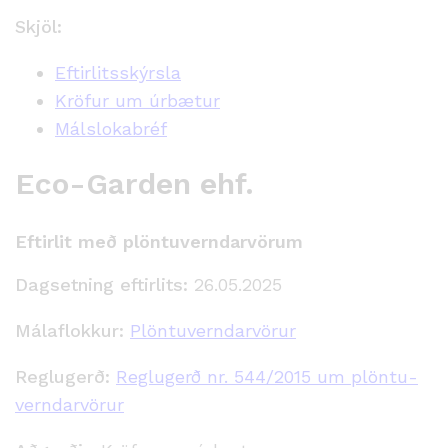
Skjöl:
Eftirlitsskýrsla
Kröfur um úrbætur
Málslokabréf
Eco-Garden ehf.
Eftirlit með plöntuverndarvörum
Dagsetning eftirlits:
26.05.2025
Málaflokkur:
Plöntuverndarvörur
Reglugerð:
Reglugerð nr. 544/2015 um plöntu­
verndar­vörur