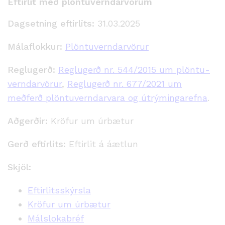
Eftirlit með plöntuverndarvörum
Dagsetning eftirlits:
31.03.2025
Málaflokkur:
Plöntuverndarvörur
Reglugerð:
Reglugerð nr. 544/2015 um plöntu­
verndar­vörur
,
Reglugerð nr. 677/2021 um
meðferð plöntuverndarvara og útrýmingarefna
.
Aðgerðir:
Kröfur um úrbætur
Gerð eftirlits:
Eftirlit á áætlun
Skjöl:
Eftirlitsskýrsla
Kröfur um úrbætur
Málslokabréf