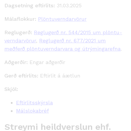
Dagsetning eftirlits:
31.03.2025
Málaflokkur:
Plöntuverndarvörur
Reglugerð:
Reglugerð nr. 544/2015 um plöntu­
verndar­vörur
,
Reglugerð nr. 677/2021 um
meðferð plöntuverndarvara og útrýmingarefna
.
Aðgerðir:
Engar aðgerðir
Gerð eftirlits:
Eftirlit á áætlun
Skjöl:
Eftirlitsskýrsla
Málslokabréf
Streymi heildverslun ehf.