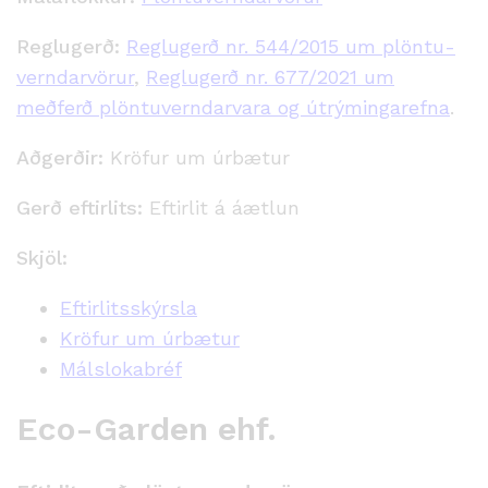
Reglugerð:
Reglugerð nr. 544/2015 um plöntu­
verndar­vörur
,
Reglugerð nr. 677/2021 um
meðferð plöntuverndarvara og útrýmingarefna
.
Aðgerðir:
Kröfur um úrbætur
Gerð eftirlits:
Eftirlit á áætlun
Skjöl:
Eftirlitsskýrsla
Kröfur um úrbætur
Málslokabréf
Eco-Garden ehf.