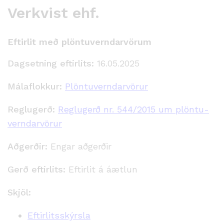
Verkvist ehf.
Eftirlit með plöntuverndarvörum
Dagsetning eftirlits:
16.05.2025
Málaflokkur:
Plöntuverndarvörur
Reglugerð:
Reglugerð nr. 544/2015 um plöntu­
verndar­vörur
Aðgerðir:
Engar aðgerðir
Gerð eftirlits:
Eftirlit á áætlun
Skjöl:
Eftirlitsskýrsla