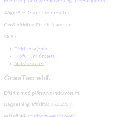
meðferð plöntuverndarvara og útrýmingarefna
.
Aðgerðir:
Kröfur um úrbætur
Gerð eftirlits:
Eftirlit á áætlun
Skjöl:
Eftirlitsskýrsla
Kröfur um úrbætur
Málslokabréf
GrasTec ehf.
Eftirlit með plöntuverndarvörum
Dagsetning eftirlits:
26.03.2025
Málaflokkur:
Plöntuverndarvörur