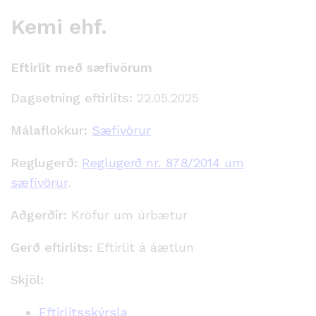
Kemi ehf.
Eftirlit með sæfivörum
Dagsetning eftirlits:
22.05.2025
Málaflokkur:
Sæfivörur
Reglugerð:
Reglugerð nr. 878/2014 um
sæfivörur
.
Aðgerðir:
Kröfur um úrbætur
Gerð eftirlits:
Eftirlit á áætlun
Skjöl:
Eftirlitsskýrsla