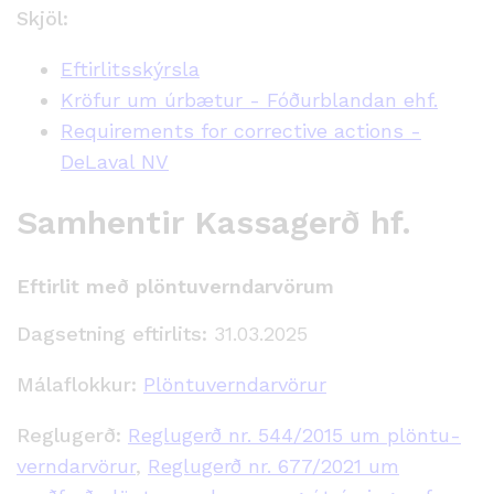
Skjöl:
Eftirlitsskýrsla
Kröfur um úrbætur - Fóðurblandan ehf.
Requirements for corrective actions -
DeLaval NV
Samhentir Kassagerð hf.
Eftirlit með plöntuverndarvörum
Dagsetning eftirlits:
31.03.2025
Málaflokkur:
Plöntuverndarvörur
Reglugerð:
Reglugerð nr. 544/2015 um plöntu­
verndar­vörur
,
Reglugerð nr. 677/2021 um