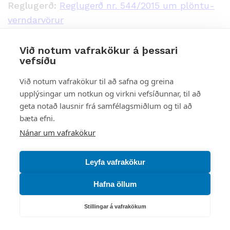
Reglugerð:
Reglugerð nr. 544/2015 um plöntu­
verndar­vörur
Aðgerðir:
Engar aðgerðir
Við notum vafrakökur á þessari
vefsíðu
Gerð eftirlits:
Eftirlit á áætlun
Við notum vafrakökur til að safna og greina
Skjöl:
upplýsingar um notkun og virkni vefsíðunnar, til að
geta notað lausnir frá samfélagsmiðlum og til að
Eftirlitsskýrsla
bæta efni.
Málslokabréf
Nánar um vafrakökur
NPK ehf.
Leyfa vafrakökur
Hafna öllum
Eftirlit með plöntuverndarvörum
Stillingar á vafrakökum
Dagsetning eftirlits:
28.05.2025