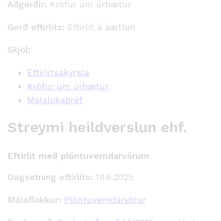
Aðgerðir:
Kröfur um úrbætur
Gerð eftirlits:
Eftirlit á áætlun
Skjöl:
Eftirlitsskýrsla
Kröfur um úrbætur
Málslokabréf
Streymi heildverslun ehf.
Eftirlit með plöntuverndarvörum
Dagsetning eftirlits:
19.6.2025
Málaflokkur:
Plöntuverndarvörur