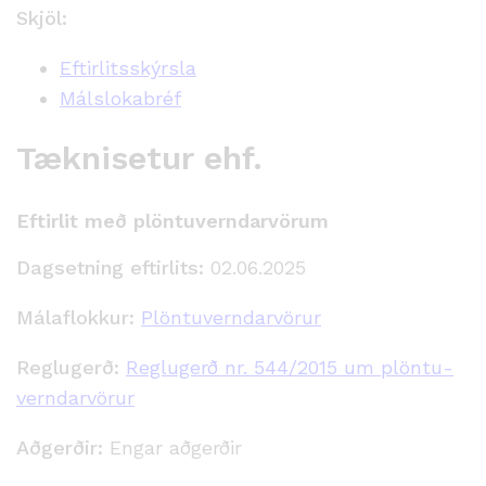
Skjöl:
Eftirlitsskýrsla
Málslokabréf
Tæknisetur ehf.
Eftirlit með plöntuverndarvörum
Dagsetning eftirlits:
02.06.2025
Málaflokkur:
Plöntuverndarvörur
Reglugerð:
Reglugerð nr. 544/2015 um plöntu­
verndar­vörur
Aðgerðir:
Engar aðgerðir