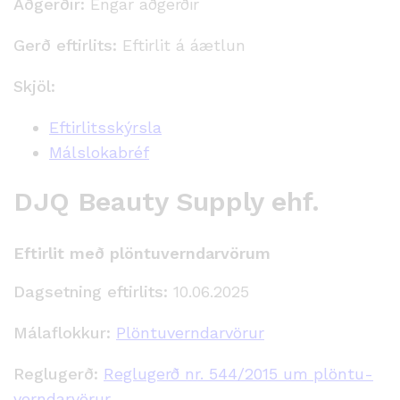
Aðgerðir:
Engar aðgerðir
Gerð eftirlits:
Eftirlit á áætlun
Skjöl:
Eftirlitsskýrsla
Málslokabréf
DJQ Beauty Supply ehf.
Eftirlit með plöntuverndarvörum
Dagsetning eftirlits:
10.06.2025
Málaflokkur:
Plöntuverndarvörur
Reglugerð:
Reglugerð nr. 544/2015 um plöntu­
verndar­vörur