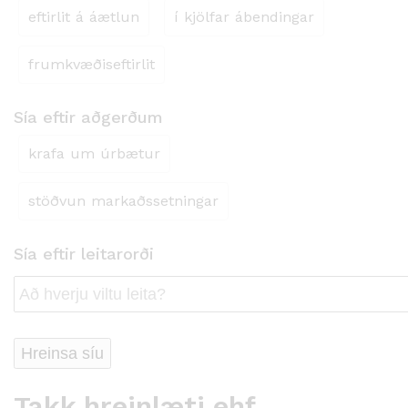
eftirlit á áætlun
í kjölfar ábendingar
frumkvæðiseftirlit
Sía eftir aðgerðum
krafa um úrbætur
stöðvun markaðssetningar
Sía eftir leitarorði
Hreinsa síu
Takk hreinlæti ehf.