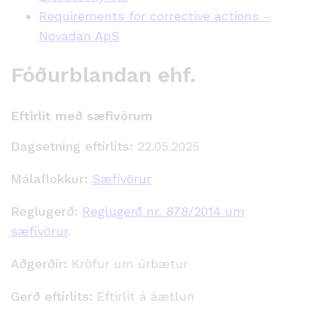
Requirements for corrective actions -
Novadan ApS
Fóðurblandan ehf.
Eftirlit með sæfivörum
Dagsetning eftirlits:
22.05.2025
Málaflokkur:
Sæfivörur
Reglugerð:
Reglugerð nr. 878/2014 um
sæfivörur
.
Aðgerðir:
Kröfur um úrbætur
Gerð eftirlits:
Eftirlit á áætlun