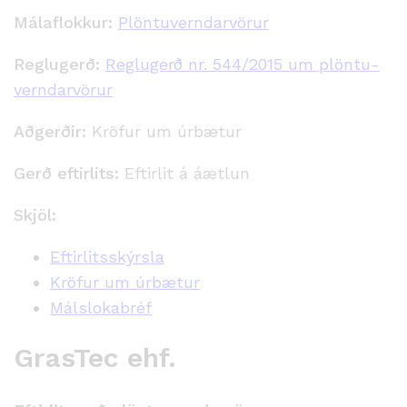
Málaflokkur:
Plöntuverndarvörur
Reglugerð:
Reglugerð nr. 544/2015 um plöntu­
verndar­vörur
Aðgerðir:
Kröfur um úrbætur
Gerð eftirlits:
Eftirlit á áætlun
Skjöl:
Eftirlitsskýrsla
Kröfur um úrbætur
Málslokabréf
GrasTec ehf.