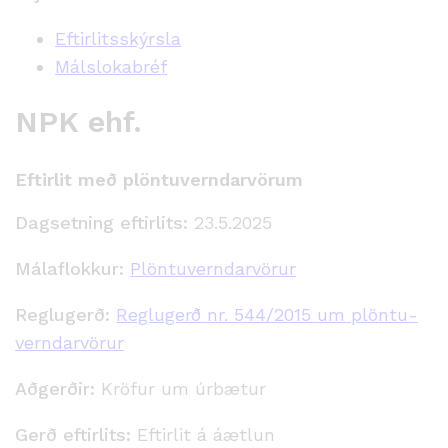
Eftirlitsskýrsla
Málslokabréf
NPK ehf.
Eftirlit með plöntuverndarvörum
Dagsetning eftirlits:
23.5.2025
Málaflokkur:
Plöntuverndarvörur
Reglugerð:
Reglugerð nr. 544/2015 um plöntu­
verndar­vörur
Aðgerðir:
Kröfur um úrbætur
Gerð eftirlits:
Eftirlit á áætlun