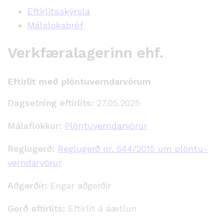
Eftirlitsskýrsla
Málslokabréf
Verkfæralagerinn ehf.
Eftirlit með plöntuverndarvörum
Dagsetning eftirlits:
27.05.2025
Málaflokkur:
Plöntuverndarvörur
Reglugerð:
Reglugerð nr. 544/2015 um plöntu­
verndar­vörur
Aðgerðir:
Engar aðgerðir
Gerð eftirlits:
Eftirlit á áætlun