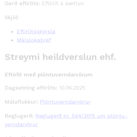
Gerð eftirlits:
Eftirlit á áætlun
Skjöl:
Eftirlitsskýrsla
Málslokabréf
Streymi heildverslun ehf.
Eftirlit með plöntuverndarvörum
Dagsetning eftirlits:
10.06.2025
Málaflokkur:
Plöntuverndarvörur
Reglugerð:
Reglugerð nr. 544/2015 um plöntu­
verndar­vörur