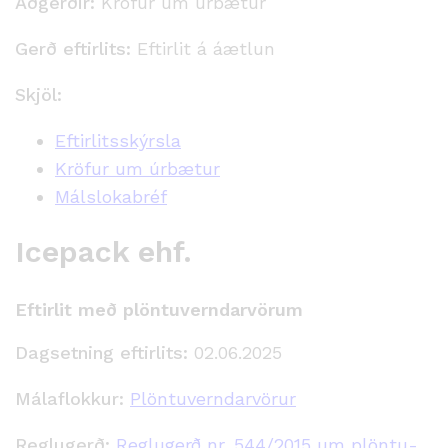
Aðgerðir:
Kröfur um úrbætur
Gerð eftirlits:
Eftirlit á áætlun
Skjöl:
Eftirlitsskýrsla
Kröfur um úrbætur
Málslokabréf
Icepack ehf.
Eftirlit með plöntuverndarvörum
Dagsetning eftirlits:
02.06.2025
Málaflokkur:
Plöntuverndarvörur
Reglugerð:
Reglugerð nr. 544/2015 um plöntu­