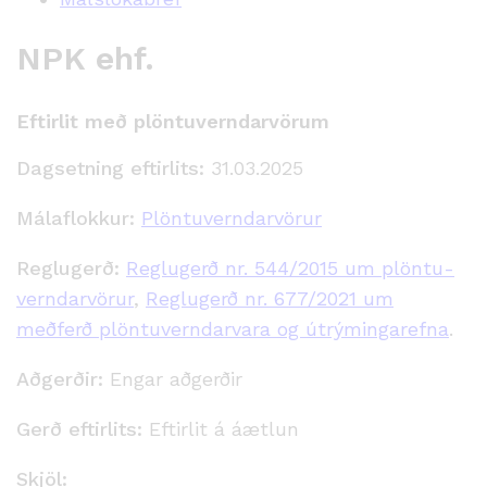
NPK ehf.
Eftirlit með plöntuverndarvörum
Dagsetning eftirlits:
31.03.2025
Málaflokkur:
Plöntuverndarvörur
Reglugerð:
Reglugerð nr. 544/2015 um plöntu­
verndar­vörur
,
Reglugerð nr. 677/2021 um
meðferð plöntuverndarvara og útrýmingarefna
.
Aðgerðir:
Engar aðgerðir
Gerð eftirlits:
Eftirlit á áætlun
Skjöl: