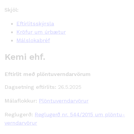
Skjöl:
Eftirlitsskýrsla
Kröfur um úrbætur
Málslokabréf
Kemi ehf.
Eftirlit með plöntuverndarvörum
Dagsetning eftirlits:
26.5.2025
Málaflokkur:
Plöntuverndarvörur
Reglugerð:
Reglugerð nr. 544/2015 um plöntu­
verndar­vörur