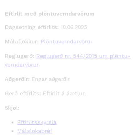
Eftirlit með plöntuverndarvörum
Dagsetning eftirlits:
10.06.2025
Málaflokkur:
Plöntuverndarvörur
Reglugerð:
Reglugerð nr. 544/2015 um plöntu­
verndar­vörur
Aðgerðir:
Engar aðgerðir
Gerð eftirlits:
Eftirlit á áætlun
Skjöl:
Eftirlitsskýrsla
Málslokabréf