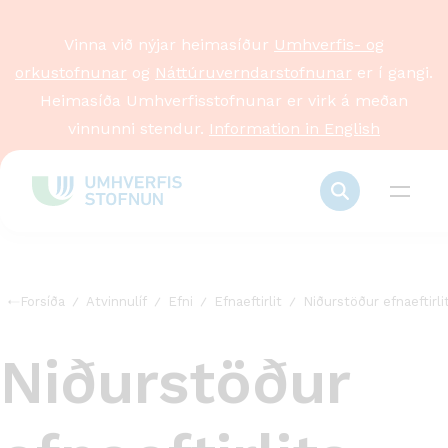
Vinna við nýjar heimasíður
Umhverfis- og
orkustofnunar
og
Náttúruverndarstofnunar
er í gangi.
Heimasíða Umhverfisstofnunar er virk á meðan
vinnunni stendur.
Information in English
Forsíða
Atvinnulíf
Efni
Efnaeftirlit
Niðurstöður efnaeftirli
Niðurstöður