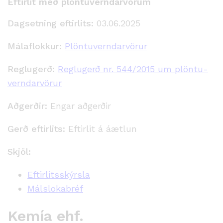
Eftirlit með plöntuverndarvörum
Dagsetning eftirlits:
03.06.2025
Málaflokkur:
Plöntuverndarvörur
Reglugerð:
Reglugerð nr. 544/2015 um plöntu­
verndar­vörur
Aðgerðir:
Engar aðgerðir
Gerð eftirlits:
Eftirlit á áætlun
Skjöl:
Eftirlitsskýrsla
Málslokabréf
Kemía ehf.