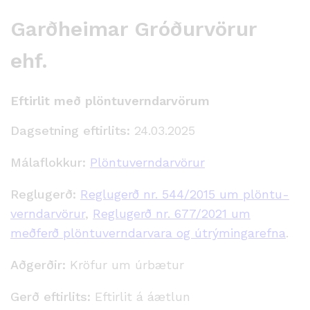
Garðheimar Gróðurvörur
ehf.
Eftirlit með plöntuverndarvörum
Dagsetning eftirlits:
24.03.2025
Málaflokkur:
Plöntuverndarvörur
Reglugerð:
Reglugerð nr. 544/2015 um plöntu­
verndar­vörur
,
Reglugerð nr. 677/2021 um
meðferð plöntuverndarvara og útrýmingarefna
.
Aðgerðir:
Kröfur um úrbætur
Gerð eftirlits:
Eftirlit á áætlun