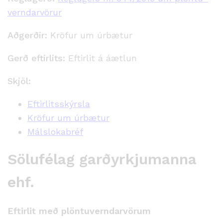
verndar­vörur
Aðgerðir:
Kröfur um úrbætur
Gerð eftirlits:
Eftirlit á áætlun
Skjöl:
Eftirlitsskýrsla
Kröfur um úrbætur
Málslokabréf
Sölufélag garðyrkjumanna
ehf.
Eftirlit með plöntuverndarvörum