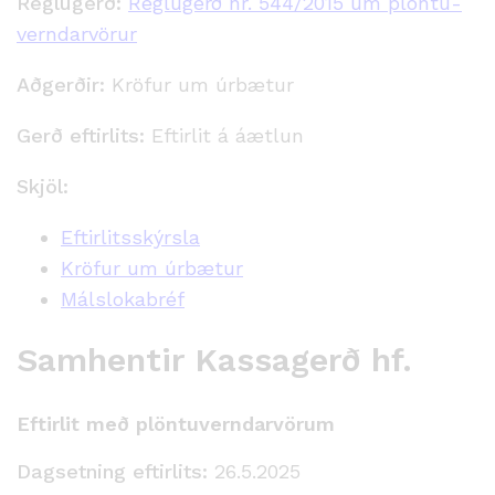
Reglugerð:
Reglugerð nr. 544/2015 um plöntu­
verndar­vörur
Aðgerðir:
Kröfur um úrbætur
Gerð eftirlits:
Eftirlit á áætlun
Skjöl:
Eftirlitsskýrsla
Kröfur um úrbætur
Málslokabréf
Samhentir Kassagerð hf.
Eftirlit með plöntuverndarvörum
Dagsetning eftirlits:
26.5.2025