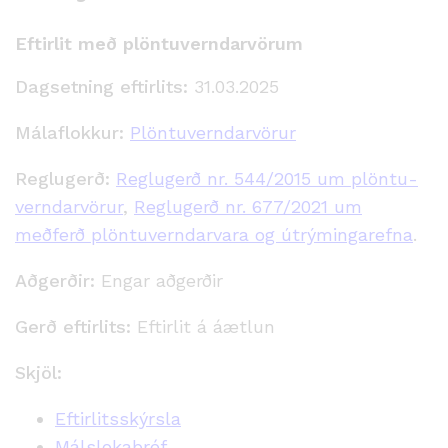
Eftirlit með plöntuverndarvörum
Dagsetning eftirlits:
31.03.2025
Málaflokkur:
Plöntuverndarvörur
Reglugerð:
Reglugerð nr. 544/2015 um plöntu­
verndar­vörur
,
Reglugerð nr. 677/2021 um
meðferð plöntuverndarvara og útrýmingarefna
.
Aðgerðir:
Engar aðgerðir
Gerð eftirlits:
Eftirlit á áætlun
Skjöl:
Eftirlitsskýrsla
Málslokabréf