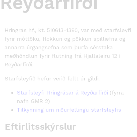
Reyðarfirði
Hringrás hf., kt. 510613-1390, var með starfsleyfi
fyrir móttöku, flokkun og pökkun spilliefna og
annarra úrgangsefna sem þurfa sérstaka
meðhöndlun fyrir flutning frá Hjallaleiru 12 í
Reyðarfirði.
Starfsleyfið hefur verið fellt úr gildi.
Starfsleyfi Hringrásar á Reyðarfirði
(fyrra
nafn GMR 2)
Tilkynning um niðurfellingu starfsleyfis
Eftirlitsskýrslur