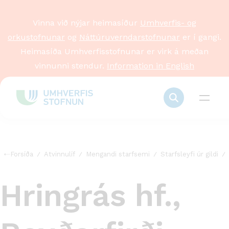
Vinna við nýjar heimasíður
Umhverfis- og
orkustofnunar
og
Náttúruverndarstofnunar
er í gangi.
Heimasíða Umhverfisstofnunar er virk á meðan
vinnunni stendur.
Information in English
Forsíða
Atvinnulíf
Mengandi starfsemi
Starfsleyfi úr gildi
Hringrás hf.,