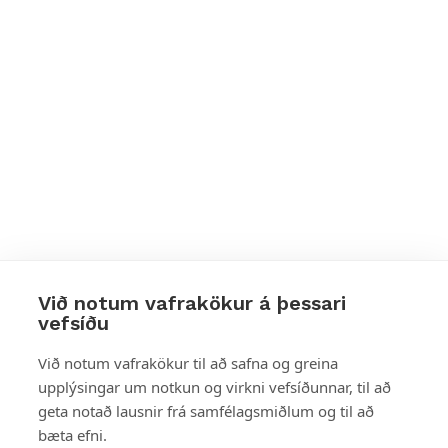
Við notum vafrakökur á þessari
vefsíðu
Styttu þér leið
Við notum vafrakökur til að safna og greina
upplýsingar um notkun og virkni vefsíðunnar, til að
Mest skoðað
geta notað lausnir frá samfélagsmiðlum og til að
bæta efni.