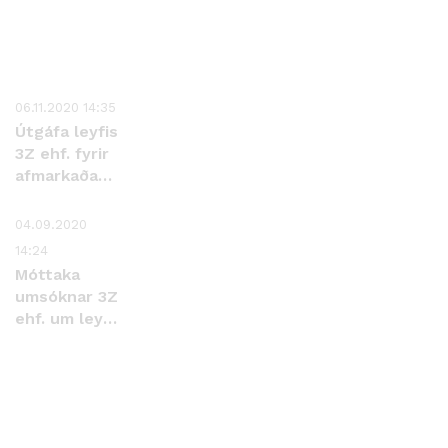
06.11.2020 14:35
Útgáfa leyfis
3Z ehf. fyrir
afmarkaða
notkun
erfðabreyttra
04.09.2020
lífvera
14:24
Móttaka
umsóknar 3Z
ehf. um leyfi
fyrir
afmarkaða
notkun
erfðabreyttra
sebrafiska