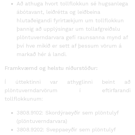
Að athuga hvort tollflokkun sé hugsanlega
ábótavant, leiðrétta og leiðbeina
hlutaðeigandi fyrirtækjum um tollflokkun
þannig að upplýsingar um tollafgreiðslu
plöntuverndarvara gefi raunsanna mynd af
því hve mikið er sett af þessum vörum á
markað hér á landi.
Framkvæmd og helstu niðurstöður:
Í úttektinni var athyglinni beint að
plöntuverndarvörum í eftirfarandi
tollflokkunum:
3808.9102: Skordýraeyðir sem plöntulyf
(plöntuverndarvara)
3808.9202: Sveppaeyðir sem plöntulyf