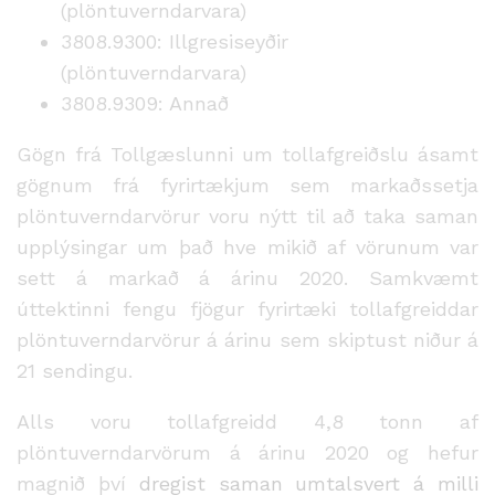
(plöntuverndarvara)
3808.9300: Illgresiseyðir
(plöntuverndarvara)
3808.9309: Annað
Gögn frá Tollgæslunni um tollafgreiðslu ásamt
gögnum frá fyrirtækjum sem markaðssetja
plöntuverndarvörur voru nýtt til að taka saman
upplýsingar um það hve mikið af vörunum var
sett á markað á árinu 2020. Samkvæmt
úttektinni fengu fjögur fyrirtæki tollafgreiddar
plöntuverndarvörur á árinu sem skiptust niður á
21 sendingu.
Alls voru tollafgreidd 4,8 tonn af
plöntuverndarvörum á árinu 2020 og hefur
magnið því
dregist saman umtalsvert á milli