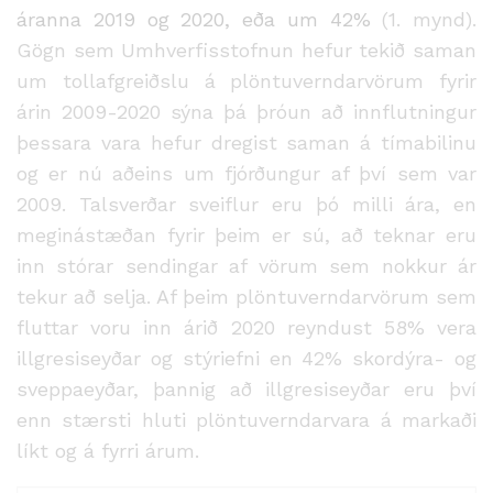
áranna 2019 og 2020, eða um 42%
(1. mynd).
Gögn sem Umhverfisstofnun hefur tekið saman
um tollafgreiðslu á plöntuverndarvörum fyrir
árin 2009-2020 sýna þá þróun að innflutningur
þessara vara hefur dregist saman á tímabilinu
og er nú aðeins um fjórðungur af því sem var
2009. Talsverðar sveiflur eru þó milli ára, en
meginástæðan fyrir þeim er sú, að teknar eru
inn stórar sendingar af vörum sem nokkur ár
tekur að selja. Af þeim plöntuverndarvörum sem
fluttar voru inn árið 2020 reyndust 58% vera
illgresiseyðar og stýriefni en 42% skordýra- og
sveppaeyðar, þannig að illgresiseyðar eru því
enn stærsti hluti plöntuverndarvara á markaði
líkt og á fyrri árum.