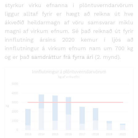
styrkur virku efnanna í plöntuverndarvörum
liggur alltaf fyrir er hægt að reikna út hve
ákveðið heildarmagn af vöru samsvarar miklu
magni af virkum efnum. Sé það reiknað út fyrir
innflutning ársins 2020 kemur í ljós að
innflutningur á virkum efnum nam um 700 kg
og er það
samdráttur frá fyrra ári
(2. mynd).