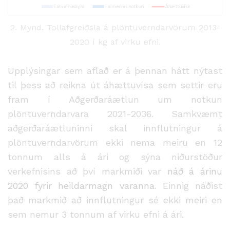
2. Mynd. Tollafgreiðsla á plöntuverndarvörum 2013-
2020 í kg af virku efni.
Upplýsingar sem aflað er á þennan hátt nýtast
til þess að reikna út áhættuvísa sem settir eru
fram í Aðgerðaráætlun um notkun
plöntuverndarvara 2021-2036. Samkvæmt
aðgerðaráætluninni skal innflutningur á
plöntuverndarvörum ekki nema meiru en 12
tonnum alls á ári og sýna niðurstöður
verkefnisins að því markmiði var
náð á árinu
2020 fyrir heildarmagn varanna
. Einnig náðist
það markmið að innflutningur sé ekki meiri en
sem nemur 3 tonnum af virku efni á ári.