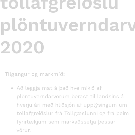
tollafgreiðslu
plöntuverndar
2020
Tilgangur og markmið:
Að leggja mat á það hve mikið af
plöntuverndarvörum berast til landsins á
hverju ári með hliðsjón af upplýsingum um
tollafgreiðslur frá Tollgæslunni og frá þeim
fyrirtækjum sem markaðssetja þessar
vörur.