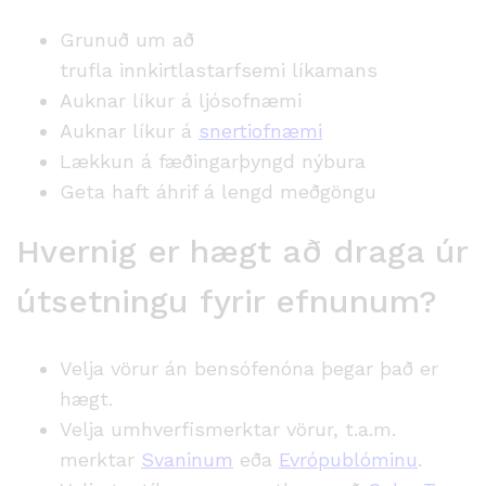
Grunuð um að
trufla innkirtlastarfsemi líkamans
Auknar líkur á ljósofnæmi
Auknar líkur á
snertiofnæmi
Lækkun á fæðingarþyngd nýbura
Geta haft áhrif á lengd meðgöngu
Hvernig er hægt að draga úr
útsetningu fyrir efnunum?
Velja vörur án bensófenóna
þegar það er
hægt.
Velja umhverfismerktar vörur, t.a.m.
merktar
Svaninum
eða
Evrópublóminu
.