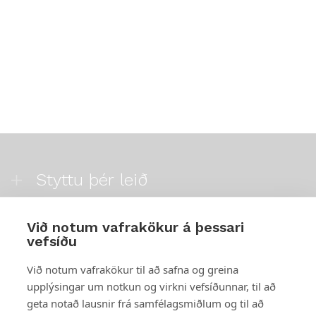
Styttu þér leið
Mest skoðað
Við notum vafrakökur á þessari
vefsíðu
Starfsstöðvar
Við notum vafrakökur til að safna og greina
upplýsingar um notkun og virkni vefsíðunnar, til að
geta notað lausnir frá samfélagsmiðlum og til að