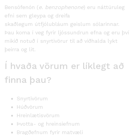
Bensófenón (
e. benzophenone
) eru náttúruleg
efni sem gleypa og dreifa
skaðlegum
útfjólubláum
geislum sólarinnar.
Þau koma í veg fyrir ljóssundrun efna og eru því
mikið notuð í snyrtivörur til að viðhalda lykt
þeirra og lit.
Í hvaða vörum er líklegt að
finna þau?
Snyrtivörum
Húðvörum
Hreinlætisvörum
Þvotta
- og hreinsiefnum
Bragðefnum fyrir matvæli