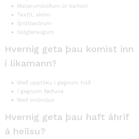
Matarumbúðum
úr
kartoni
Textíl, skóm
Íþróttavörum
Sólgleraugum
Hvernig geta þau komist inn
í líkamann?
Með upptöku í gegnum húð
Í gegnum fæðuna
Með innöndun
Hvernig geta þau haft áhrif
á heilsu?