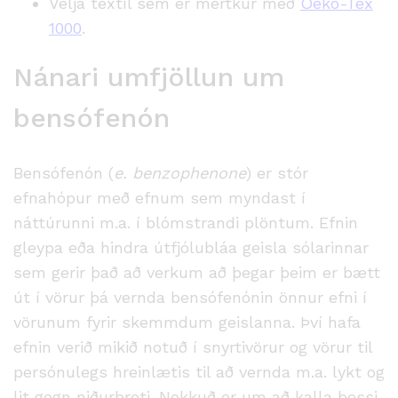
Velja textíl sem er mertkur með
Oeko-Tex
1000
.
Nánari umfjöllun um
bensófenón
Bensófen
ón
(
e. benzophenone
) er stór
efnahópur með efnum sem myndast
í
náttúrunni
m.a.
í
blómstrandi plöntum. Efnin
gleypa eða hindra
útfjólubláa
geisla sólarinnar
sem gerir það að verkum að þegar þeim er bætt
út í vörur þá vernda bensófenónin önnur efni í
vörunum fyrir skemmdum geislanna.
Þ
ví hafa
efnin verið mikið notuð í snyrtivörur og vörur til
persónulegs hreinlætis til að vernda m.a. lykt og
lit gegn niðurbroti. Nokkuð er um að kalla þessi