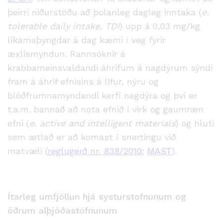
þeirri niðurstöðu
a
ð þolanleg dagleg inntaka (
e.
tolerable daily intake, TDI
) upp á 0,03 mg/kg
líkamsþyngdar á dag kæmi
í veg fyrir
æxlismyndun. Rannsóknir á
krabbameinsvaldandi áhrifum á nagdýrum sýndi
fram á áhrif efnisins á lifur, nýru og
blóðfrumnamyndandi kerfi nagdýra og því er
t.a.m. bannað að nota efnið í virk og gaumræn
efni (
e. active and intelligent materials
) og hluti
sem ætlað er að komast í snertingu við
matvæli
(
reglugerð nr. 838/2010
;
MAST
).
Ítarleg umfjöllun hjá systurstofnunum og
öðrum alþjóðastofnunum