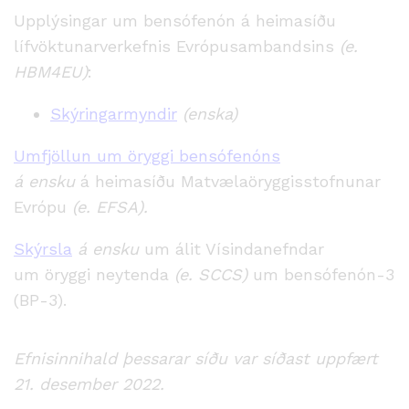
Upplýsingar um bensófenón
á heimasíðu
lífvöktunarverkefnis Evrópusambandsins
(
e.
HBM4EU
)
:
Skýringarmyndir
(enska)
Umfjöllun
um
öryggi
bensófenóns
á
ensku
á
heimasíðu Matvælaöryggisstofnunar
Evrópu
(e. EFSA).
Skýrsla
á
ensku
um
á
lit Vísindanefndar
um
öryggi
neytenda
(e. SCCS)
um bensófenón-3
(BP-3).
Efnisinnihald þessarar síðu var síðast uppfært
2
1. desember 2022.