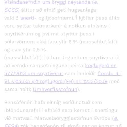
Vísindanefndin um öryggi neytenda
(
e.
SCCS
)
álítur að efnið geti hugsanlega
valdið
snerti-
og ljósofnæmi
. Í kjölfar þess álits
voru settar takmarkanir á notkun efnisins í
snyrtivörum
og því má styrkur þess í
sólarvörnum ekki fara yfir 6 % (massahlutfall)
og ekki yfir 0,5 %
(massahlutfall)
í
öllum
tegundum snyrtivara til
að vernda samsetninguna þeirra
(
reglugerð nr.
577/2013 um snyrtivörur
sem innleiðir
færslu 4 í
VI. viðauka við
reglugerð (EB) nr. 1223/2009
með
sama heiti;
Umhverfisstofnun
).
Bensófenón hafa einnig verið notuð sem
íblöndunarefni í efnivið sem kemst í snertingu
við matvæli. Matvælaöryggisstofnun Evrópu
(
e.
EFSA
)
tók bensófenón til skoðunar og komst að