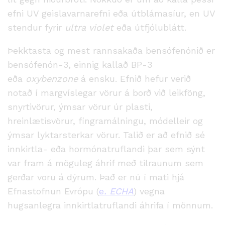
efni UV geislavarnarefni eða útblámasíur, en UV
stendur fyrir
ultra violet
eða
útfjólublátt
.
Þekktasta og mest rannsakaða
bensófenónið er
bensófenón-3, einnig kallað BP-3
eða
oxybenzone
á ensku
. Efnið hefur verið
notað í margvíslegar vörur á borð við leikföng,
snyrtivörur, ýmsar vörur úr plasti,
hreinlætisvörur, fingramálningu, módelleir og
ýmsar lyktarsterkar vörur. Talið er að efnið sé
innkirtla- eða hormónatruflandi þar sem sýnt
var fram á möguleg
áhrif með tilraunum sem
gerðar voru á dýrum. Það er nú í mati hjá
Efnastofnun Evrópu (
e
. ECHA
) vegna
hugsanlegra innkirtlatruflandi
áhrifa í mönnum.