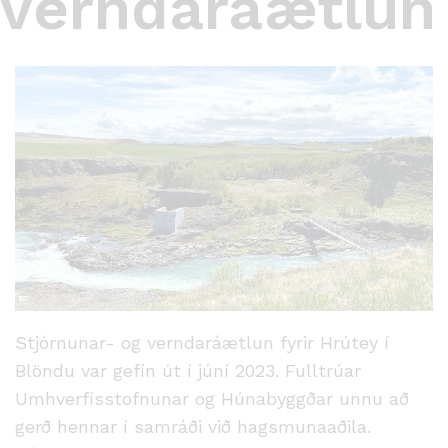
verndaráætlun
Stjórnunar- og verndaráætlun fyrir Hrútey í
Blöndu var gefin út í júní 2023. Fulltrúar
Umhverfisstofnunar og Húnabyggðar unnu að
gerð hennar í samráði við hagsmunaaðila.