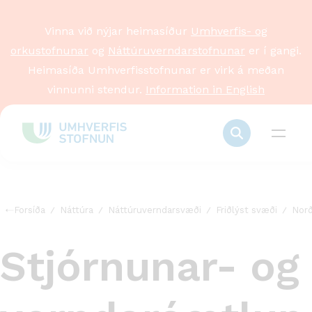
Vinna við nýjar heimasíður
Umhverfis- og
orkustofnunar
og
Náttúruverndarstofnunar
er í gangi.
Heimasíða Umhverfisstofnunar er virk á meðan
vinnunni stendur.
Information in English
Forsíða
Náttúra
Náttúruverndarsvæði
Friðlýst svæði
Norð
Stjórnunar- og