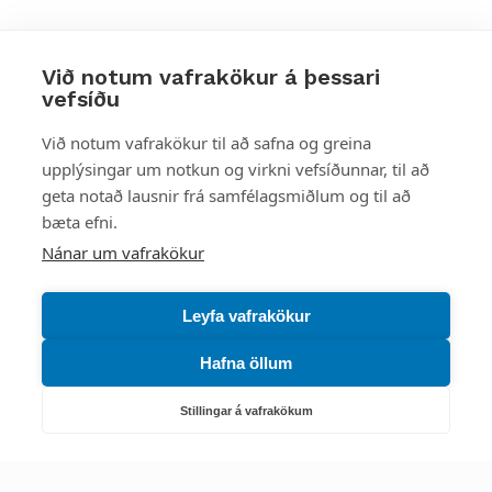
Við notum vafrakökur á þessari
vefsíðu
Styttu þér leið
Við notum vafrakökur til að safna og greina
upplýsingar um notkun og virkni vefsíðunnar, til að
Mest skoðað
geta notað lausnir frá samfélagsmiðlum og til að
bæta efni.
Starfsstöðvar
Nánar um vafrakökur
Leyfa vafrakökur
Hafna öllum
Náttúruverndarstofnun
Veiðimál, friðlýst svæði, landvarsla og náttúruvernd
Stillingar á vafrakökum
Netfang: nattura@nattura.is
Sími: 55 66 800