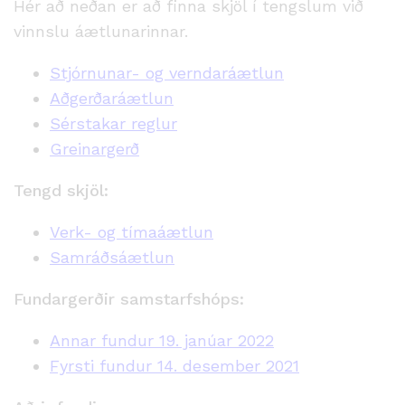
Hér að neðan er að finna skjöl í tengslum við
vinnslu áætlunarinnar.
Stjórnunar- og verndaráætlun
Aðgerðaráætlun
Sérstakar reglur
Greinargerð
Tengd skjöl:
Verk- og tímaáætlun
Samráðsáætlun
Fundargerðir samstarfshóps:
Annar fundur 19. janúar 2022
Fyrsti fundur 14. desember 2021