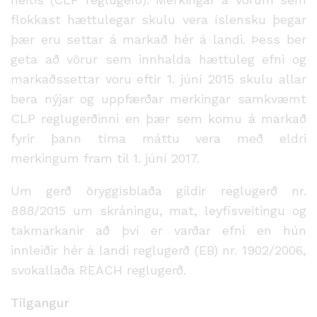
flokkast hættulegar skulu vera íslensku þegar
þær eru settar á markað hér á landi. Þess ber
geta að vörur sem innhalda hættuleg efni og
markaðssettar voru eftir 1. júní 2015 skulu allar
bera nýjar og uppfærðar merkingar samkvæmt
CLP reglugerðinni en þær sem komu á markað
fyrir þann tíma máttu vera með eldri
merkingum fram til 1. júní 2017.
Um gerð öryggisblaða gildir reglugerð nr.
888/2015 um skráningu, mat, leyfisveitingu og
takmarkanir að því er varðar efni en hún
innleiðir hér á landi reglugerð (EB) nr. 1902/2006,
svokallaða REACH reglugerð.
Tilgangur