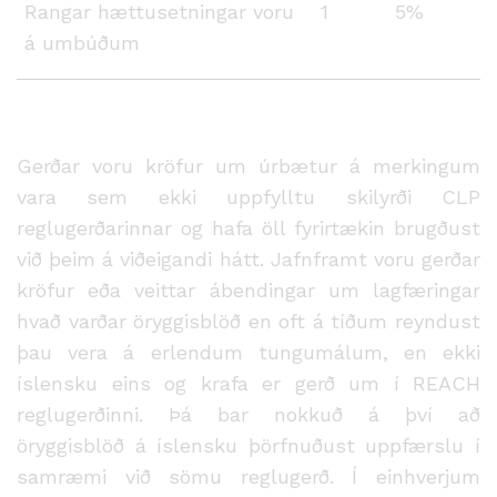
Rangar hættusetningar voru
1
5%
á umbúðum
Gerðar voru kröfur um úrbætur á merkingum
vara sem ekki uppfylltu skilyrði CLP
reglugerðarinnar og hafa öll fyrirtækin brugðust
við þeim á viðeigandi hátt. Jafnframt voru gerðar
kröfur eða veittar ábendingar um lagfæringar
hvað varðar öryggisblöð en oft á tíðum reyndust
þau vera á erlendum tungumálum, en ekki
íslensku eins og krafa er gerð um í REACH
reglugerðinni. Þá bar nokkuð á því að
öryggisblöð á íslensku þörfnuðust uppfærslu í
samræmi við sömu reglugerð. Í einhverjum