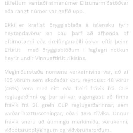
tilfellum vantaði símanúmer Eitrunarmiðstöðvar
eða rangt númer var gefið upp.
Ekki er krafist öryggisblaða á íslensku fyrir
neytendavörur en þau þarf að afhenda ef
eftirnotandi eða dreifingaraðili óskar eftir þeim.
Eftirlit með öryggisblöðum í faglegri notkun
heyrir undir Vinnueftirlit ríkisins.
Meginiðurstaða norræna verkefnisins var, að af
105 vörum sem skoðaðar voru reyndust 48 vörur
(46%) vera með eitt eða fleiri frávik frá CLP
reglugerðinni og þar af var algengast að finna
frávik frá 21. grein CLP reglugerðarinnar, sem
varðar hættusetningar, eða í 18% tilvika. Önnur
frávik sneru að álímingu merkimiða, vörukenni,
viðbótarupplýsingum og viðvörunarorðum.