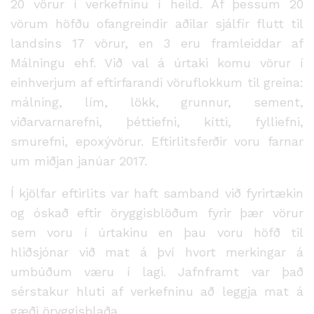
20 vörur í verkefninu í heild. Af þessum 20
vörum höfðu ofangreindir aðilar sjálfir flutt til
landsins 17 vörur, en 3 eru framleiddar af
Málningu ehf. Við val á úrtaki komu vörur í
einhverjum af eftirfarandi vöruflokkum til greina:
málning, lím, lökk, grunnur, sement,
viðarvarnarefni, þéttiefni, kítti, fylliefni,
smurefni, epoxývörur. Eftirlitsferðir voru farnar
um miðjan janúar 2017.
Í kjölfar eftirlits var haft samband við fyrirtækin
og óskað eftir öryggisblöðum fyrir þær vörur
sem voru í úrtakinu en þau voru höfð til
hliðsjónar við mat á því hvort merkingar á
umbúðum væru í lagi. Jafnframt var það
sérstakur hluti af verkefninu að leggja mat á
gæði öryggisblaða.