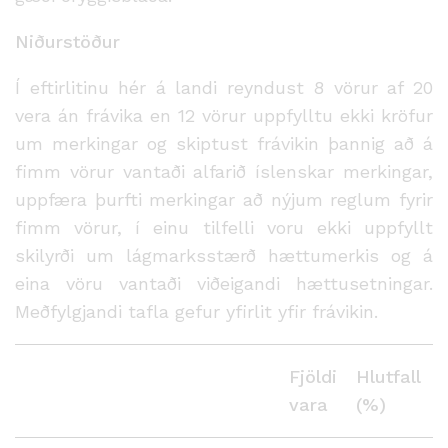
Niðurstöður
Í eftirlitinu hér á landi reyndust 8 vörur af 20
vera án frávika en 12 vörur uppfylltu ekki kröfur
um merkingar og skiptust frávikin þannig að á
fimm vörur vantaði alfarið íslenskar merkingar,
uppfæra þurfti merkingar að nýjum reglum fyrir
fimm vörur, í einu tilfelli voru ekki uppfyllt
skilyrði um lágmarksstærð hættumerkis og á
eina vöru vantaði viðeigandi hættusetningar.
Meðfylgjandi tafla gefur yfirlit yfir frávikin.
Fjöldi
Hlutfall
vara
(%)