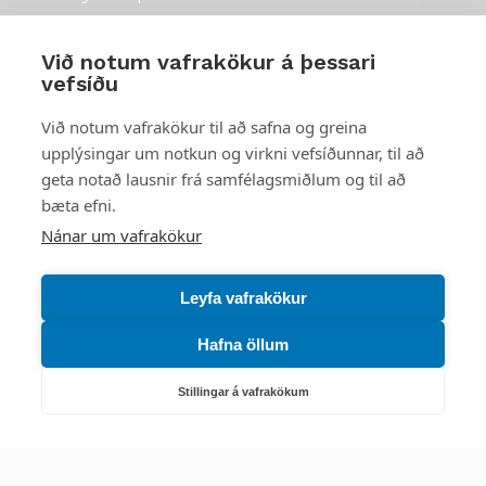
Mest skoðað
Við notum vafrakökur á þessari
vefsíðu
Starfsstöðvar
Við notum vafrakökur til að safna og greina
upplýsingar um notkun og virkni vefsíðunnar, til að
geta notað lausnir frá samfélagsmiðlum og til að
bæta efni.
Náttúruverndarstofnun
Nánar um vafrakökur
Veiðimál, friðlýst svæði, landvarsla og náttúruvernd
Netfang: nattura@nattura.is
Leyfa vafrakökur
Sími: 55 66 800
Hafna öllum
Umhverfis- og orkustofnun
Stillingar á vafrakökum
Efnamál, eftirlit, haf- og vatnsmál, hringrásarhagkerfi, leyfi,
loftgæði, loftslagsmál og orkuskipti
▶ Hafa samband