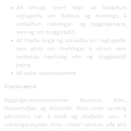
Að athuga hvort fylgt sé ákvæðum
reglugerða um flokkun og merkingu á
umbúðum málningar- og byggingarvara,
sem og um öryggisblöð.
Að fræða birgja og söluaðila um reglugerðir
sem gilda um merkingar á vörum sem
innihalda hættuleg efni og öryggisblöð
þeirra.
Að auka neytendavernd.
Framkvæmd
Byggingarvöruverslanirnar Bauhaus, Byko,
Húsasmiðjan og Múrbúðin féllu undir umfang
eftirlitsins hér á landi og skoðaðar voru 5
merkingarskyldar vörur í hverri verslun, eða alls