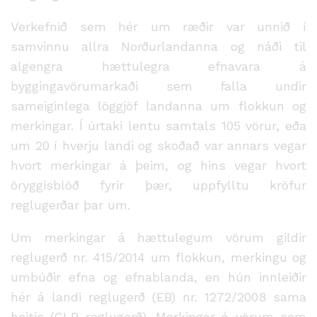
Verkefnið sem hér um ræðir var unnið í
samvinnu allra Norðurlandanna og náði til
algengra hættulegra efnavara á
byggingavörumarkaði sem falla undir
sameiginlega löggjöf landanna um flokkun og
merkingar. Í úrtaki lentu samtals 105 vörur, eða
um 20 í hverju landi og skoðað var annars vegar
hvort merkingar á þeim, og hins vegar hvort
öryggisblöð fyrir þær, uppfylltu kröfur
reglugerðar þar um.
Um merkingar á hættulegum vörum gildir
reglugerð nr. 415/2014 um flokkun, merkingu og
umbúðir efna og efnablanda, en hún innleiðir
hér á landi reglugerð (EB) nr. 1272/2008 sama
heitis (CLP reglugerð). Merkingar á vörum sem