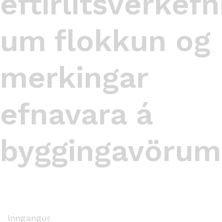
eftirlitsverkefn
um flokkun og
merkingar
efnavara á
byggingavörum
Inngangur