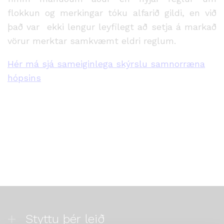
flokkun og merkingar tóku alfarið gildi, en við
það var ekki lengur leyfilegt að setja á markað
vörur merktar samkvæmt eldri reglum.
Hér má sjá sameiginlega skýrslu samnorræna
hópsins
Styttu þér leið