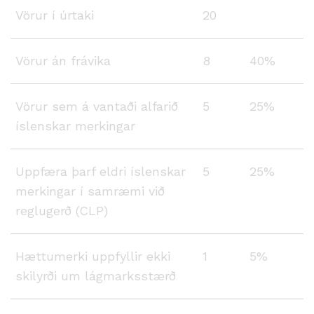
Vörur í úrtaki
20
Vörur án frávika
8
40%
Vörur sem á vantaði alfarið
5
25%
íslenskar merkingar
Uppfæra þarf eldri íslenskar
5
25%
merkingar í samræmi við
reglugerð (CLP)
Hættumerki uppfyllir ekki
1
5%
skilyrði um lágmarksstærð