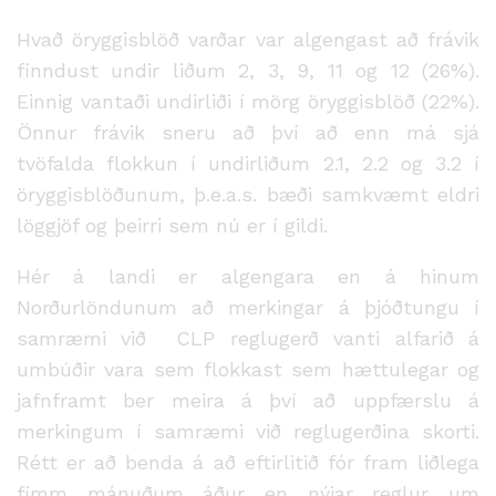
Hvað öryggisblöð varðar var algengast að frávik
finndust undir liðum 2, 3, 9, 11 og 12 (26%).
Einnig vantaði undirliði í mörg öryggisblöð (22%).
Önnur frávik sneru að því að enn má sjá
tvöfalda flokkun í undirliðum 2.1, 2.2 og 3.2 í
öryggisblöðunum, þ.e.a.s. bæði samkvæmt eldri
löggjöf og þeirri sem nú er í gildi.
Hér á landi er algengara en á hinum
Norðurlöndunum að merkingar á þjóðtungu í
samræmi við CLP reglugerð vanti alfarið á
umbúðir vara sem flokkast sem hættulegar og
jafnframt ber meira á því að uppfærslu á
merkingum í samræmi við reglugerðina skorti.
Rétt er að benda á að eftirlitið fór fram liðlega
fimm mánuðum áður en nýjar reglur um