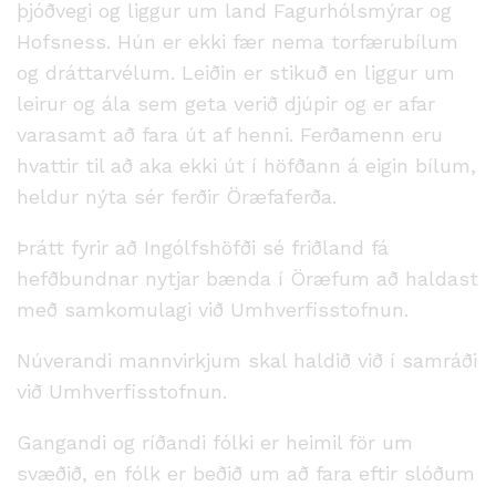
þjóðvegi og liggur um land Fagurhólsmýrar og
Hofsness. Hún er ekki fær nema torfærubílum
og dráttarvélum. Leiðin er stikuð en liggur um
leirur og ála sem geta verið djúpir og er afar
varasamt að fara út af henni. Ferðamenn eru
hvattir til að aka ekki út í höfðann á eigin bílum,
heldur nýta sér ferðir Öræfaferða.
Þrátt fyrir að Ingólfshöfði sé friðland fá
hefðbundnar nytjar bænda í Öræfum að haldast
með samkomulagi við Umhverfisstofnun.
Núverandi mannvirkjum skal haldið við í samráði
við Umhverfisstofnun.
Gangandi og ríðandi fólki er heimil för um
svæðið, en fólk er beðið um að fara eftir slóðum