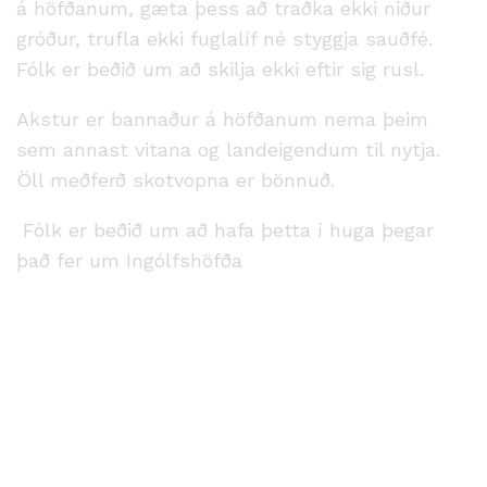
á höfðanum, gæta þess að traðka ekki niður
gróður, trufla ekki fuglalíf né styggja sauðfé.
Fólk er beðið um að skilja ekki eftir sig rusl.
Akstur er bannaður á höfðanum nema þeim
sem annast vitana og landeigendum til nytja.
Öll meðferð skotvopna er bönnuð.
Fólk er beðið um að hafa þetta í huga þegar
það fer um Ingólfshöfða