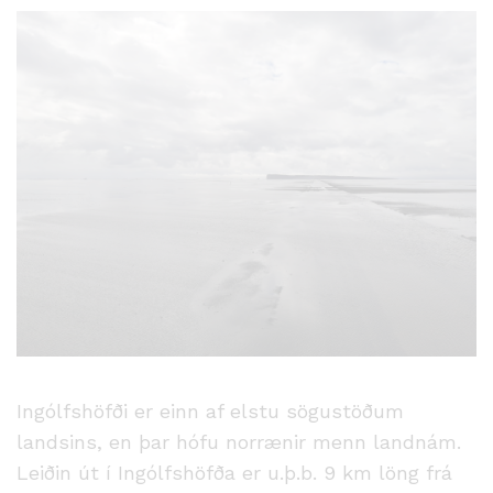
Ingólfshöfði er einn af elstu sögustöðum
landsins, en þar hófu norrænir menn landnám.
Leiðin út í Ingólfshöfða er u.þ.b. 9 km löng frá