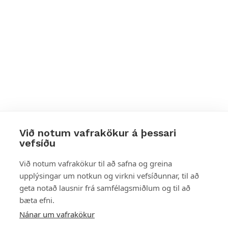
Við notum vafrakökur á þessari
vefsíðu
Styttu þér leið
Við notum vafrakökur til að safna og greina
upplýsingar um notkun og virkni vefsíðunnar, til að
Mest skoðað
geta notað lausnir frá samfélagsmiðlum og til að
bæta efni.
Starfsstöðvar
Nánar um vafrakökur