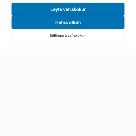
Leyfa vafrakökur
Hafna öllum
Náttúruverndarstofnun
Veiðimál, friðlýst svæði, landvarsla og náttúruvernd
Stillingar á vafrakökum
Netfang: nattura@nattura.is
Sími: 55 66 800
Umhverfis- og orkustofnun
Efnamál, eftirlit, haf- og vatnsmál, hringrásarhagkerfi, leyfi,
loftgæði, loftslagsmál og orkuskipti
▶ Hafa samband
Sími: 569 6000
Kennitala Umhverfis- og orkustofnunar
7010022880