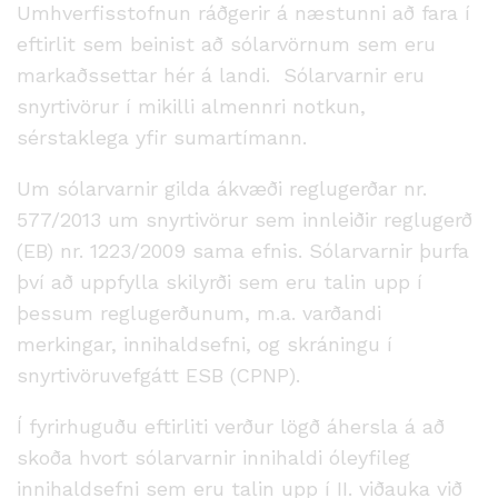
Umhverfisstofnun ráðgerir á næstunni að fara í
eftirlit sem beinist að sólarvörnum sem eru
markaðssettar hér á landi. Sólarvarnir eru
snyrtivörur í mikilli almennri notkun,
sérstaklega yfir sumartímann.
Um sólarvarnir gilda ákvæði reglugerðar nr.
577/2013 um snyrtivörur sem innleiðir reglugerð
(EB) nr. 1223/2009 sama efnis. Sólarvarnir þurfa
því að uppfylla skilyrði sem eru talin upp í
þessum reglugerðunum, m.a. varðandi
merkingar, innihaldsefni, og skráningu í
snyrtivöruvefgátt ESB (CPNP).
Í fyrirhuguðu eftirliti verður lögð áhersla á að
skoða hvort sólarvarnir innihaldi óleyfileg
innihaldsefni sem eru talin upp í II. viðauka við