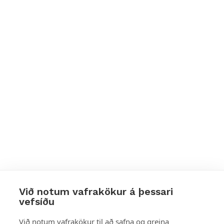
Við notum vafrakökur á þessari
vefsíðu
Styttu þér leið
Við notum vafrakökur til að safna og greina