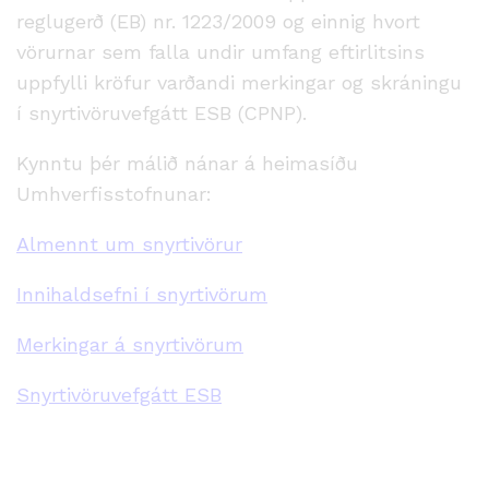
reglugerð (EB) nr. 1223/2009 og einnig hvort
vörurnar sem falla undir umfang eftirlitsins
uppfylli kröfur varðandi merkingar og skráningu
í snyrtivöruvefgátt ESB (CPNP).
Kynntu þér málið nánar á heimasíðu
Umhverfisstofnunar:
Almennt um snyrtivörur
Innihaldsefni í snyrtivörum
Merkingar á snyrtivörum
Snyrtivöruvefgátt ESB