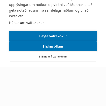
upplýsingar um notkun og virkni vefsíðunnar, til að
Mest skoðað
geta notað lausnir frá samfélagsmiðlum og til að
bæta efni.
Starfsstöðvar
Nánar um vafrakökur
Leyfa vafrakökur
Hafna öllum
Náttúruverndarstofnun
Veiðimál, friðlýst svæði, landvarsla og náttúruvernd
Stillingar á vafrakökum
Netfang: nattura@nattura.is
Sími: 55 66 800
Umhverfis- og orkustofnun
Efnamál, eftirlit, haf- og vatnsmál, hringrásarhagkerfi, leyfi,
loftgæði, loftslagsmál og orkuskipti
▶ Hafa samband