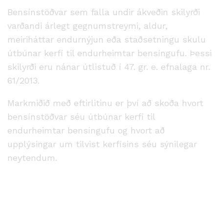
Bensínstöðvar sem falla undir ákveðin skilyrði
varðandi árlegt gegnumstreymi, aldur,
meiriháttar endurnýjun eða staðsetningu skulu
útbúnar kerfi til endurheimtar bensíngufu. Þessi
skilyrði eru nánar útlistuð í 47. gr. e. efnalaga nr.
61/2013.
Markmiðið með eftirlitinu er því að skoða hvort
bensínstöðvar séu útbúnar kerfi til
endurheimtar bensíngufu og hvort að
upplýsingar um tilvist kerfisins séu sýnilegar
neytendum.