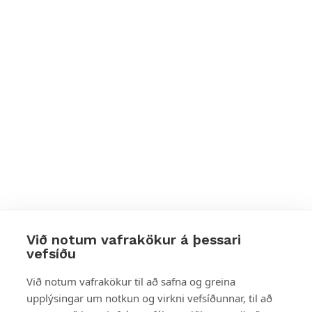
Við notum vafrakökur á þessari
vefsíðu
Styttu þér leið
Við notum vafrakökur til að safna og greina
upplýsingar um notkun og virkni vefsíðunnar, til að