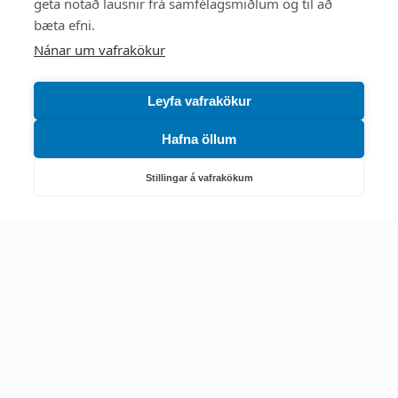
Mest skoðað
geta notað lausnir frá samfélagsmiðlum og til að
bæta efni.
Starfsstöðvar
Nánar um vafrakökur
Leyfa vafrakökur
Hafna öllum
Náttúruverndarstofnun
Veiðimál, friðlýst svæði, landvarsla og náttúruvernd
Stillingar á vafrakökum
Netfang: nattura@nattura.is
Sími: 55 66 800
Umhverfis- og orkustofnun
Efnamál, eftirlit, haf- og vatnsmál, hringrásarhagkerfi, leyfi,
loftgæði, loftslagsmál og orkuskipti
▶ Hafa samband
Sími: 569 6000