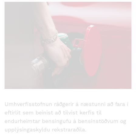
Umhverfisstofnun ráðgerir á næstunni að fara í
eftirlit sem beinist að tilvist kerfis til
endurheimtar bensíngufu á bensínstöðvum og
upplýsingaskyldu rekstraraðila.