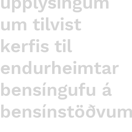
upplýsingum
um tilvist
kerfis til
endurheimtar
bensíngufu á
bensínstöðvu