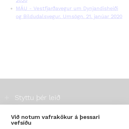
2020
MÁU - Vestfjarðavegur um Dynjandisheiði
og Bíldudalsvegur. Umsögn. 21. janúar 2020
Styttu þér leið
Mest skoðað
Við notum vafrakökur á þessari
vefsíðu
Starfsstöðvar