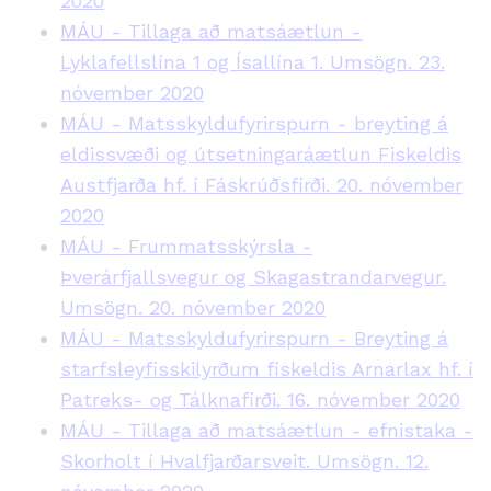
2020
MÁU - Tillaga að matsáætlun -
Lyklafellslína 1 og Ísallína 1. Umsögn. 23.
nóvember 2020
MÁU - Matsskyldufyrirspurn - breyting á
eldissvæði og útsetningaráætlun Fiskeldis
Austfjarða hf. í Fáskrúðsfirði. 20. nóvember
2020
MÁU - Frummatsskýrsla -
Þverárfjallsvegur og Skagastrandarvegur.
Umsögn. 20. nóvember 2020
MÁU - Matsskyldufyrirspurn - Breyting á
starfsleyfisskilyrðum fiskeldis Arnarlax hf. í
Patreks- og Tálknafirði. 16. nóvember 2020
MÁU - Tillaga að matsáætlun - efnistaka -
Skorholt í Hvalfjarðarsveit. Umsögn. 12.