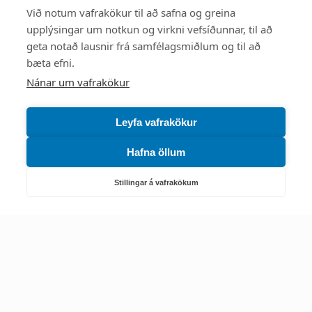
Við notum vafrakökur til að safna og greina
upplýsingar um notkun og virkni vefsíðunnar, til að
geta notað lausnir frá samfélagsmiðlum og til að
bæta efni.
Náttúruverndarstofnun
Nánar um vafrakökur
Veiðimál, friðlýst svæði, landvarsla og náttúruvernd
Netfang: nattura@nattura.is
Leyfa vafrakökur
Sími: 55 66 800
Hafna öllum
Umhverfis- og orkustofnun
Stillingar á vafrakökum
Efnamál, eftirlit, haf- og vatnsmál, hringrásarhagkerfi, leyfi,
loftgæði, loftslagsmál og orkuskipti
▶ Hafa samband
Sími: 569 6000
Kennitala Umhverfis- og orkustofnunar
7010022880