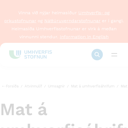
Vinna við nýjar heimasíður
Umhverfis- og
orkustofnunar
og
Náttúruverndarstofnunar
er í gangi.
Heimasíða Umhverfisstofnunar er virk á meðan
vinnunni stendur.
Information in English
Forsíða
Atvinnulíf
Umsagnir
Mat á umhverfisáhrifum
Mat
Mat á