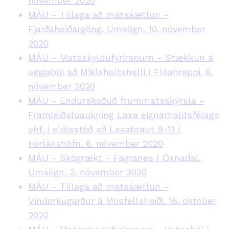
nóvember 2020
MÁU - Tillaga að matsáætlun -
Fjarðaheiðargöng. Umsögn. 10. nóvember
2020
MÁU - Matsskyldufyrirspurn - Stækkun á
eggjabúi að Miklaholtshelli í Flóahreppi. 6.
nóvember 2020
MÁU - Endurskoðuð frummatsskýrsla -
Framleiðsluaukning Laxa eignarhaldsfélags
ehf. í eldisstöð að Laxabraut 9-11 í
Þorlákshöfn. 6. nóvember 2020
MÁU - Skógrækt - Fagranes í Öxnadal.
Umsögn. 3. nóvember 2020
MÁU - Tillaga að matsáætlun -
Vindorkugarður á Mosfellsheiði. 16. október
2020