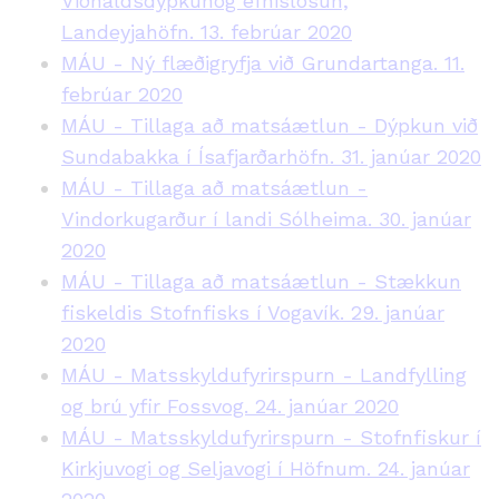
Viðhaldsdýpkunog efnislosun,
Landeyjahöfn. 13. febrúar 2020
MÁU - Ný flæðigryfja við Grundartanga. 11.
febrúar 2020
MÁU - Tillaga að matsáætlun - Dýpkun við
Sundabakka í Ísafjarðarhöfn. 31. janúar 2020
MÁU - Tillaga að matsáætlun -
Vindorkugarður í landi Sólheima. 30. janúar
2020
MÁU - Tillaga að matsáætlun - Stækkun
fiskeldis Stofnfisks í Vogavík. 29. janúar
2020
MÁU - Matsskyldufyrirspurn - Landfylling
og brú yfir Fossvog. 24. janúar 2020
MÁU - Matsskyldufyrirspurn - Stofnfiskur í
Kirkjuvogi og Seljavogi í Höfnum. 24. janúar