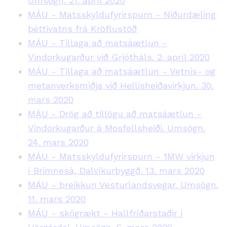
Umsögn. 21. apríl 2020
MÁU - Matsskyldufyrirspurn - Niðurdæling
þéttivatns frá Kröflustöð
MÁU - Tillaga að matsáætlun -
Vindorkugarður við Grjótháls. 2. apríl 2020
MÁU - Tillaga að matsáætlun - Vetnis- og
metanverksmiðja við Hellisheiðavirkjun. 30.
mars 2020
MÁU - Drög að tillögu að matsáætlun -
Vindorkugarður á Mosfellsheiði. Umsögn.
24. mars 2020
MÁU - Matsskyldufyrirspurn - 1MW virkjun
í Brimnesá, Dalvíkurbyggð. 13. mars 2020
MÁU - breikkun Vesturlandsvegar. Umsögn.
11. mars 2020
MÁU - skógrækt - Hallfríðarstaðir í