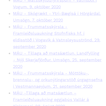
MÁU - Matsskyldufyrirspurn - Vatnsból í
Vogum. 9. október 2020
MÁU - Skógrækt - Ytri-Bægisá í Hörgárdal.
Umsögn. 7. október 2020
MÁU - Frummatsskýrsla -
Framleiðsluaukning Stofnfisks hf. í
eldisstöð í Vogavík á Vatnsleysuströnd. 29.
september 2020
MÁU - Tillaga að matsáætlun. Landfylling
- Nýji Skerjafjörður. Umsögn. 25. september
2020
MÁU - Frummatsskýrsla - Móttöku-,
brennslu- og orkunýtingarstöð úrgagnsefna
í Vestmannaeyjum. 21. september 2020
MÁU -Tillaga að matsáætlun –
Framleiðsluaukning eggjabús Vallár á