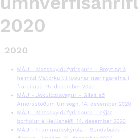
umhverfisáhri
2020
2020
MÁU - Matsskyldufyrirspurn - Breyting á
heimild Matorku til losunar næringarefna í
frárennsli. 15. desember 2020
MÁU - Jökuldalsvegur - Gilsá að
Arnórsstöðum Umsögn. 14. desember 2020
MÁU - Matsskyldufyrirspurn - nýjar
borholur á Hellisheiði. 14. desember 2020
MÁU - Frummatsskýrsla - Sundabakki -