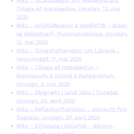
MÁU - Strandavegur um Veiðileysuháls.
Tillaga að matsáætlun. Umsögn. 13. maí
2020
MÁU - Snjóflóðavarnir á Seyðisfirði - Aldan
og Bakkahverfi. Frummatsskýrsla. Umsögn.
13. maí 2020
MÁU - Örlygshafnarvegur um Látravík -
Vesturbyggð. 11. maí 2020
MÁU - Tillaga að matsáætlun -
Brennsluofn á Strönd á Rangárvöllum.
Umsögn. 5. maí 2020
MÁU - Skógrækt í landi Háls í Öxnadal.
Umsögn. 28. apríl 2020
MÁU - Keflavíkurflugvöllur - akbrautir fyrir
flugvélar. Umsögn. 27. apríl 2020
MÁU - Efnistaka í Kollafirði - Björgun.