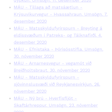
dýpkun. Umsögn. 11. desember 2020
MÁU - Tillaga að matsáætlun -
Krýsuvíkurvegur - Hvassahraun. Umsögn. 7.
desember 2020
MÁU - Matsskyldufyrirspurn - Breyting á
eldissvæðum í Patreks- og Tálknafirði. 4.
desember 2020
MÁU - Efnistaka - Þórisósstífla. Umsögn.
30. nóvember 2020
MÁU - Arnarnesvegur - vegamót við
Breiðholtsbraut. 30. nóvember 2020
MÁU - Matsskyldufyrirspurn -
sjóvinnslusvæði við Reykjanesvirkjun. 26.
nóvember 2020
MÁU - Ný brú - Hverfisfljót -
Skaftárhreppur. Umsögn. 23. nóvember