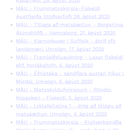
Kjalarnesi. 28. ágúst 2020
MÁU - Frummatsskýrsla-Fiskeldi
Austfjarða Stöðvarfirði 28. ágúst 2020
MÁU - Tillaga að matsáætlun - Borgarlína,
Átúnshöfði - Hamraborg. 21. ágúst 2020
MÁU - Kjarnorkuver í Suffolk - áhrif yfir
landamæri. Umsögn. 17. ágúst 2020
MÁU - Framleiðsluaukning - Laxar fiskeldi
ehf. Þorlákshöfn. 6. ágúst 2020
MÁU - Efnistaka - sandfjara austan Víkur í
Mýrdal. Umsögn. 6. ágúst 2020
MÁU - Matsskyldufyrirspurn - Röndin,
Kópaskeri - Fiskeldi. 5. ágúst 2020
MÁU - Lyklafellslína 1 - drög að tillögu að
matsáætlun. Umsögn. 4. ágúst 2020
MÁU - Frummatsskýrsla - Kísilverksmiðja