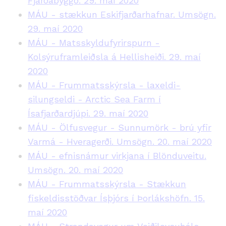
Fjarðabyggð. 29. maí 2020
MÁU - stækkun Eskifjarðarhafnar. Umsögn.
29. maí 2020
MÁU - Matsskyldufyrirspurn -
Kolsýruframleiðsla á Hellisheiði. 29. maí
2020
MÁU - Frummatsskýrsla - laxeldi-
silungseldi - Arctic Sea Farm í
Ísafjarðardjúpi. 29. maí 2020
MÁU - Ölfusvegur - Sunnumörk - brú yfir
Varmá - Hveragerði. Umsögn. 20. maí 2020
MÁU - efnisnámur virkjana í Blönduveitu.
Umsögn. 20. maí 2020
MÁU - Frummatsskýrsla - Stækkun
fiskeldisstöðvar Ísþjórs í Þorlákshöfn. 15.
maí 2020