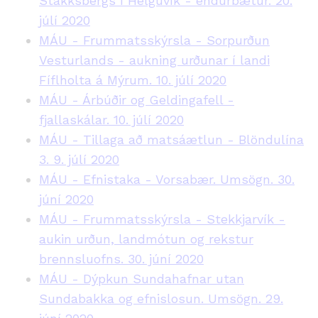
Stakksbergs í Helguvík - endurbætur. 20.
júlí 2020
MÁU - Frummatsskýrsla - Sorpurðun
Vesturlands - aukning urðunar í landi
Fíflholta á Mýrum. 10. júlí 2020
MÁU - Árbúðir og Geldingafell -
fjallaskálar. 10. júlí 2020
MÁU - Tillaga að matsáætlun - Blöndulína
3. 9. júlí 2020
MÁU - Efnistaka - Vorsabær. Umsögn. 30.
júní 2020
MÁU - Frummatsskýrsla - Stekkjarvík -
aukin urðun, landmótun og rekstur
brennsluofns. 30. júní 2020
MÁU - Dýpkun Sundahafnar utan
Sundabakka og efnislosun. Umsögn. 29.