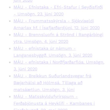
júní 2020
MÁU - Efnistaka - Efri-Stafur í Seyðisfirði
- Umsögn. 23. júní 2020
MÁU - Frummatsskýrsla - Sjókvíaeldi
Arnarlax hf. í Ísafjarðardjúpi. 12. júní 2020
MÁU - Brennsluofn á Strönd í Rangárþingi
ytra. Umsögn. 4. júní 2020
MÁU - efnistaka úr námum -
Langanesbyggð. Umsögn. 3. júní 2020
MÁU - efnistaka í Norðfjarðarflóa. Umsögn.
3. júní 2020
MÁU - Breikkun Suðurlandsvegar frá
Bæjarhálsi að Hólmsá. Tillaga að
matsáætlun. Umsögn. 3. júní
MÁU - Matsskyldufyrirspurn -
Ferðaþjónusta á Heyklifi - Kambanes í