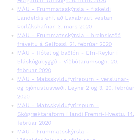
Hörgárdal. Umsögn. 6. mars 2020
MÁU - Frummatsskýrsla - fiskeldi
Landeldis ehf. að Laxabraut vestan
Þorlákshafnar. 3. mars 2020
MÁU - Frummatsskýrsla - hreinsistöð
fráveitu á Selfossi. 21. febrúar 2020
MÁU - Hótel og baðlón - Efri-Reykir í
Bláskógabyggð - Viðbótarumsögn. 20.
febrúar 2020
MÁU - Matsskyldufyrirspurn - verslunar-
og þjónustusvæði, Leynir 2 og 3. 20. febrúar
2020
MÁU - Matsskyldufyrirspurn -
Skógræktaráform í landi Fremri-Hvestu. 14.
febrúar 2020
MÁU - Frummatsskýrsla -