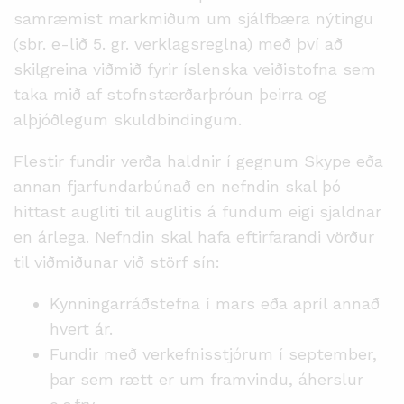
samræmist markmiðum um sjálfbæra nýtingu
(sbr. e-lið 5. gr. verklagsreglna) með því að
skilgreina viðmið fyrir íslenska veiðistofna sem
taka mið af stofnstærðarþróun þeirra og
alþjóðlegum skuldbindingum.
Flestir fundir verða haldnir í gegnum Skype eða
annan fjarfundarbúnað en nefndin skal þó
hittast augliti til auglitis á fundum eigi sjaldnar
en árlega. Nefndin skal hafa eftirfarandi vörður
til viðmiðunar við störf sín:
Kynningarráðstefna í mars eða apríl annað
hvert ár.
Fundir með verkefnisstjórum í september,
þar sem rætt er um framvindu, áherslur