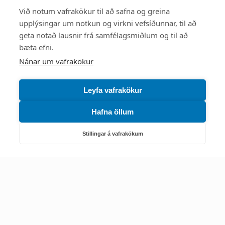
Styttu þér leið
Við notum vafrakökur til að safna og greina
upplýsingar um notkun og virkni vefsíðunnar, til að
Mest skoðað
geta notað lausnir frá samfélagsmiðlum og til að
bæta efni.
Starfsstöðvar
Nánar um vafrakökur
Leyfa vafrakökur
Hafna öllum
Náttúruverndarstofnun
Veiðimál, friðlýst svæði, landvarsla og náttúruvernd
Stillingar á vafrakökum
Netfang: nattura@nattura.is
Sími: 55 66 800
Umhverfis- og orkustofnun
Efnamál, eftirlit, haf- og vatnsmál, hringrásarhagkerfi, leyfi,
loftgæði, loftslagsmál og orkuskipti