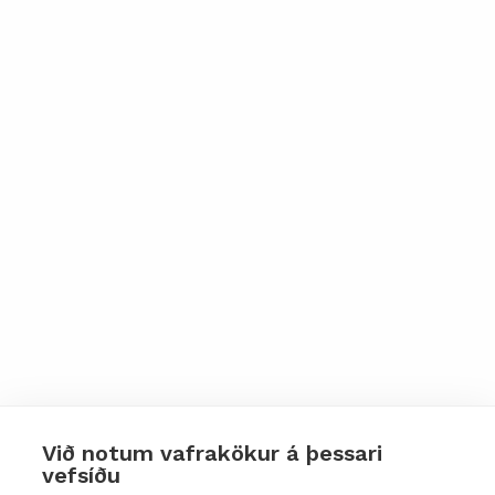
Við notum vafrakökur á þessari
vefsíðu