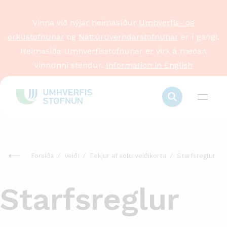
Vinna við nýjar heimasíður
Umhverfis- og
orkustofnunar
og
Náttúruverndarstofnunar
er í gangi.
Heimasíða Umhverfisstofnunar er virk á meðan
vinnunni stendur.
Information in English
Forsíða
Veiði
Tekjur af sölu veiðikorta
Starfsreglur
Starfsreglur