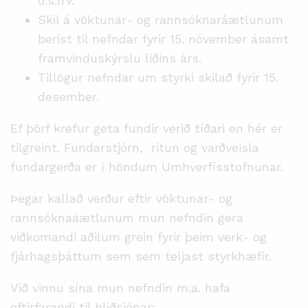
o.s.frv.
Skil á vöktunar- og rannsóknaráætlunum
berist til nefndar fyrir 15. nóvember ásamt
framvinduskýrslu liðins árs.
Tillögur nefndar um styrki skilað fyrir 15.
desember.
Ef þörf krefur geta fundir verið tíðari en hér er
tilgreint. Fundarstjórn, ritun og varðveisla
fundargerða er í höndum Umhverfisstofnunar.
Þegar kallað verður eftir vöktunar- og
rannsóknaáætlunum mun nefndin gera
viðkomandi aðilum grein fyrir þeim verk- og
fjárhagsþáttum sem sem teljast styrkhæfir.
Við vinnu sína mun nefndin m.a. hafa
eftirfarandi til hliðsjónar: