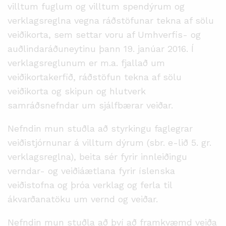
villtum fuglum og villtum spendýrum og
verklagsreglna vegna ráðstöfunar tekna af sölu
veiðikorta, sem settar voru af Umhverfis- og
auðlindaráðuneytinu þann 19. janúar 2016. Í
verklagsreglunum er m.a. fjallað um
veiðikortakerfið, ráðstöfun tekna af sölu
veiðikorta og skipun og hlutverk
samráðsnefndar um sjálfbærar veiðar.
Nefndin mun stuðla að styrkingu faglegrar
veiðistjórnunar á villtum dýrum (sbr. e-lið 5. gr.
verklagsreglna), beita sér fyrir innleiðingu
verndar- og veiðiáætlana fyrir íslenska
veiðistofna og þróa verklag og ferla til
ákvarðanatöku um vernd og veiðar.
Nefndin mun stuðla að því að framkvæmd veiða