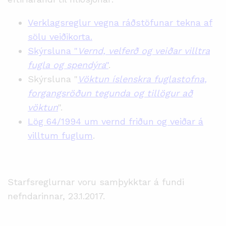
Verklagsreglur vegna ráðstöfunar tekna af
sölu veiðikorta.
Skýrsluna "
Vernd, velferð og veiðar villtra
fugla og spendýra
"
.
Skýrsluna "
Vöktun íslenskra fuglastofna,
forgangsröðun tegunda og tillögur að
vöktun
".
Lög 64/1994 um vernd friðun og veiðar á
villtum fuglum
.
Starfsreglurnar voru samþykktar á fundi
nefndarinnar, 23.1.2017.