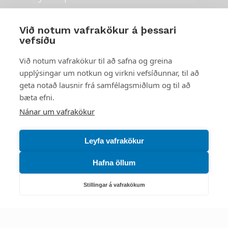
Mest skoðað
Við notum vafrakökur á þessari
vefsíðu
Starfsstöðvar
Við notum vafrakökur til að safna og greina
upplýsingar um notkun og virkni vefsíðunnar, til að
geta notað lausnir frá samfélagsmiðlum og til að
bæta efni.
Náttúruverndarstofnun
Nánar um vafrakökur
Veiðimál, friðlýst svæði, landvarsla og náttúruvernd
Netfang: nattura@nattura.is
Leyfa vafrakökur
Sími: 55 66 800
Hafna öllum
Umhverfis- og orkustofnun
Stillingar á vafrakökum
Efnamál, eftirlit, haf- og vatnsmál, hringrásarhagkerfi, leyfi,
loftgæði, loftslagsmál og orkuskipti
▶ Hafa samband