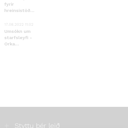
fyrir
hreinsistöð
Orku
náttúrunnar
17.08.2022 11:02
ohf. við
Umsókn um
Hellisheiðarvirkjun
starfsleyfi -
Orka
náttúrunnar
Styttu þér leið