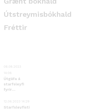
Grænt bókhald
Útstreymisbókhald
Fréttir
08.08.2023
14:06
Útgáfa á
starfsleyfi
fyrir
hreinsivirki -
Orka
12.06.2023 14:29
Náttúrunnar
Starfsleyfistillaga