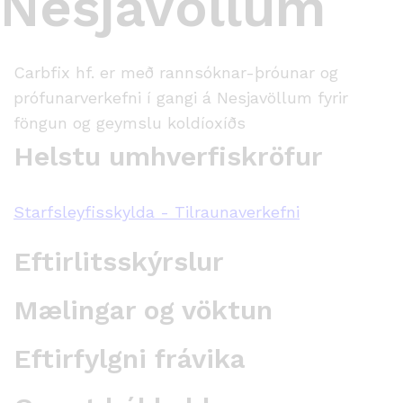
Nesjavöllum
Carbfix hf. er með rannsóknar-þróunar og
prófunarverkefni í gangi á Nesjavöllum fyrir
föngun og geymslu koldíoxíðs
Helstu umhverfiskröfur
Starfsleyfisskylda - Tilraunaverkefni
Eftirlitsskýrslur
Mælingar og vöktun
Eftirfylgni frávika