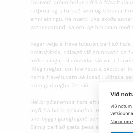
Töluverð þróun hefur orðið á fráveitula
rotþrær og siturbeð sem og tilbúnar hre
einni einingu. Þá mætti líka skoða anna
vatnssparandi salerni og hreinsun með t
Þegar velja á fráveitulausn þarf að hafa
hreinsivirkis, nálægð við grunnvatn og f
leiðbeiningar til aðstoðar við val á fráv
Meginreglan um hreinsun á skólpi er tv
nema fráveituvatn sé losað í viðtaka se
strangari reglur átt við.
Við not
Heilbrigðisnefndir hafa eftirlit með fráv
Við notum 
leyfi frá heilbrigðisnefnd. Hreinsivirki 
vefsíðunnar
skv. byggingareglugerð sem er nauðsynleg
Nánar um 
Einnig þarf að gæta þess að fá fagaðila 