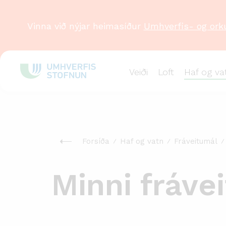
Vinna við nýjar heimasíður
Umhverfis- og ork
Veiði
Loft
Haf og va
Forsíða
Haf og vatn
Fráveitumál
Minni frávei