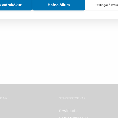
a vafrakökur
Hafna öllum
Stillingar á vaf
ar samkvæmt ISO staðli EN12566.
OÐAÐ
STARFSSTÖÐVAR
Reykjavík