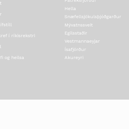
Patreksfjörður
t
Hella
r
Snæfellsjökulsþjóðgarður
fstíll
Mývatnssveit
Egilsstaðir
ef í ríkisrekstri
Vestmannaeyjar
l
Ísafjörður
i og heilsa
Akureyri