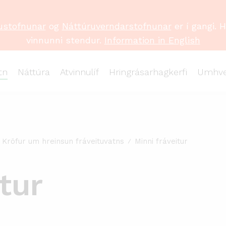
ustofnunar
og
Náttúruverndarstofnunar
er í gangi. 
vinnunni stendur.
Information in English
tn
Náttúra
Atvinnulíf
Hringrásarhagkerfi
Umhve
Kröfur um hreinsun fráveituvatns
Minni fráveitur
tur