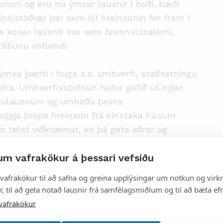
usnum og eru nú ýmsar lausnir í boði, bæði
insistöðvar þar sem öll hreinsunin fer fram í
rs konar lausnir svo sem brennslusalerni,
ilbúnu votlendi.
 ýmsa þætti í huga s.s. umhverfi, staðsetningu
leira. Umhverfisstofnun hefur gefið út nýjar
eitulausnum og umhirðu þeirra.
eggja þrepa hreinsun frá einstaka húsum
m telst viðkvæmur, en þá geta aðrar og
um vafrakökur á þessari vefsíðu
eitum og þegar fráveitulausn er valin skal fá
vafrakökur til að safna og greina upplýsingar um notkun og virkn
fráveitu eiga að koma fram á lóðaruppdrætti húsa
, til að geta notað lausnir frá samfélagsmiðlum og til að bæta efn
t til að auðvelda eftirlit og losun á seyru.
vafrakökur
til að sjá um frágang hreinsivirkis og það sama