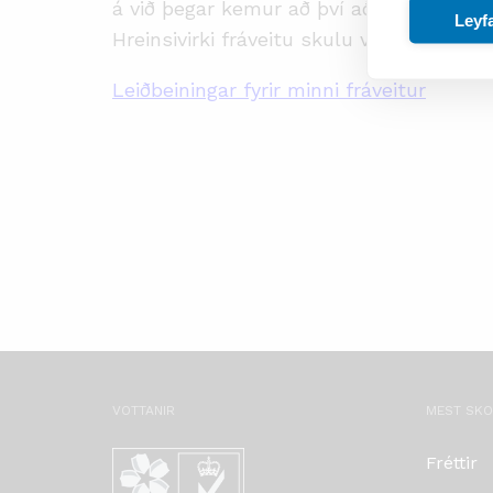
á við þegar kemur að því að losa úr því.
Leyf
Hreinsivirki fráveitu skulu vera vottað
Leiðbeiningar fyrir minni fráveitur
VOTTANIR
MEST SK
Fréttir