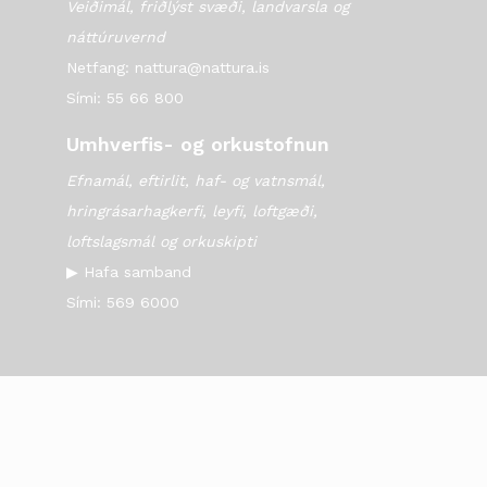
Veiðimál, friðlýst svæði, landvarsla og
náttúruvernd
Netfang: nattura@nattura.is
Sími: 55 66 800
Umhverfis- og orkustofnun
Efnamál, eftirlit, haf- og vatnsmál,
hringrásarhagkerfi, leyfi, loftgæði,
loftslagsmál og orkuskipti
▶ Hafa samband
Sími: 569 6000