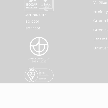
Veiðikor
Hreindý
Cert No. 9117
Grænn lí
ISO 9001
ISO 14001
Græn skr
Efnamá
Umhverf
© 2002-2024 Umhverfisstofnun