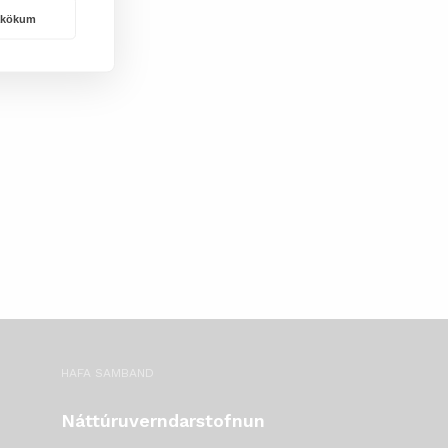
rakökum
HAFA SAMBAND
Náttúruverndarstofnun