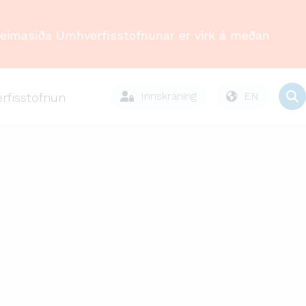
Heimasíða Umhverfisstofnunar er virk á meðan
Innskráning
EN
rfisstofnun