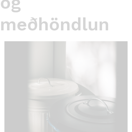
og
meðhöndlun