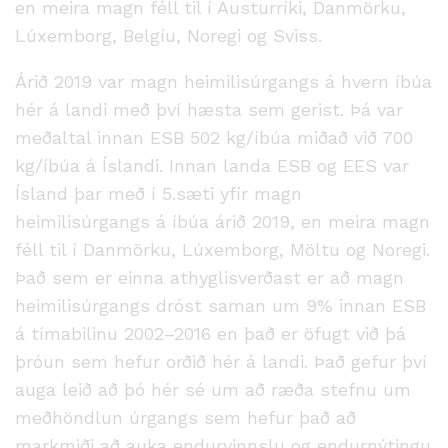
en meira magn féll til í Austurríki, Danmörku,
Lúxemborg, Belgíu, Noregi og Sviss.
Árið 2019 var magn heimilisúrgangs á hvern íbúa
hér á landi með því hæsta sem gerist. Þá var
meðaltal innan ESB 502 kg/íbúa miðað við 700
kg/íbúa á Íslandi. Innan landa ESB og EES var
Ísland þar með í 5.sæti yfir magn
heimilisúrgangs á íbúa árið 2019, en meira magn
féll til í Danmörku, Lúxemborg, Möltu og Noregi.
Það sem er einna athyglisverðast er að magn
heimilisúrgangs dróst saman um 9% innan ESB
á tímabilinu 2002–2016 en það er öfugt við þá
þróun sem hefur orðið hér á landi. Það gefur því
auga leið að þó hér sé um að ræða stefnu um
meðhöndlun úrgangs sem hefur það að
markmiði að auka endurvinnslu og endurnýtingu