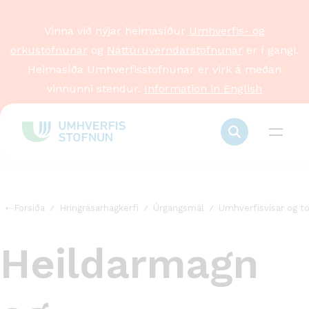
Vinna við nýjar heimasíður
Umhverfis- og
orkustofnunar
og
Náttúruverndarstofnunar
er í gangi.
Heimasíða Umhverfisstofnunar er virk á meðan
vinnunni stendur.
Information in English
Forsíða
Hringrásarhagkerfi
Úrgangsmál
Umhverfisvísar og tö
Heildarmagn