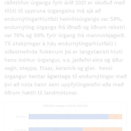
ráðstöfun úrgangs fyrir árið 2021 er skoðuð með
tilliti til uppruna úrgangsins má sjá að
endurnýtingarhlutfall heimilisúrgangs var 58%,
endurnýting úrgangs frá iðnaði og öðrum rekstri
var 76% og 99% fyrir úrgang frá mannvirkjagerð.
Til útskýringar á háu endurnýtingarhlutfalli í
síðastnefnda flokknum þá er langstærsti hluti
hans óvirkur úrgangur, s.s. jarðefni eins og áður
segir, steypa, flísar, keramík og gler. Þessi
úrgangur hentar ágætlega til endurnýtingar með
því að nota hann sem uppfyllingarefni eða með
öðrum hætti til landmótunar.