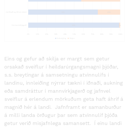
Eins og gefur að skilja er margt sem getur
orsakað sveiflur í heildarúrgangsmagni þjóðar,
s.s. breytingar á samsetningu atvinnulífs í
landinu, innleiðing nýrrar tækni í iðnaði, aukning
eða samdráttur í mannvirkjagerð og jafnvel
sveiflur á erlendum mörkuðum geta haft áhrif á
magnið hér á landi. Jafnframt er samanburður
á milli landa örðugur þar sem atvinnulíf þjóða
getur verið misjafnlega samansett. Í einu landi