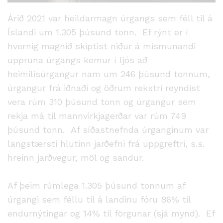
Árið 2021 var heildarmagn úrgangs sem féll til á
Íslandi um 1.305 þúsund tonn. Ef rýnt er í
hvernig magnið skiptist niður á mismunandi
uppruna úrgangs kemur í ljós að
heimilisúrgangur nam um 246 þúsund tonnum,
úrgangur frá iðnaði og öðrum rekstri reyndist
vera rúm 310 þúsund tonn og úrgangur sem
rekja má til mannvirkjagerðar var rúm 749
þúsund tonn. Af síðastnefnda úrganginum var
langstærsti hlutinn jarðefni frá uppgreftri, s.s.
hreinn jarðvegur, möl og sandur.
Af þeim rúmlega 1.305 þúsund tonnum af
úrgangi sem féllu til á landinu fóru 86% til
endurnýtingar og 14% til förgunar (sjá mynd). Ef