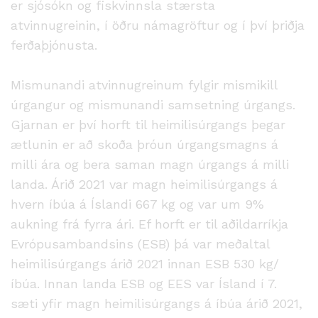
er sjósókn og fiskvinnsla stærsta
atvinnugreinin, í öðru námagröftur og í því þriðja
ferðaþjónusta.
Mismunandi atvinnugreinum fylgir mismikill
úrgangur og mismunandi samsetning úrgangs.
Gjarnan er því horft til heimilisúrgangs þegar
ætlunin er að skoða þróun úrgangsmagns á
milli ára og bera saman magn úrgangs á milli
landa. Árið 2021 var magn heimilisúrgangs á
hvern íbúa á Íslandi 667 kg og var um 9%
aukning frá fyrra ári. Ef horft er til aðildarríkja
Evrópusambandsins (ESB) þá var meðaltal
heimilisúrgangs árið 2021 innan ESB 530 kg/
íbúa. Innan landa ESB og EES var Ísland í 7.
sæti yfir magn heimilisúrgangs á íbúa árið 2021,