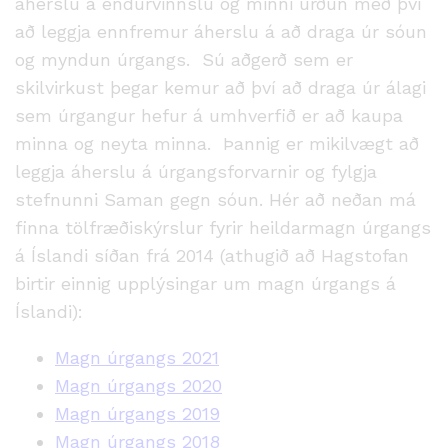
áherslu á endurvinnslu og minni urðun með því
að leggja ennfremur áherslu á að draga úr sóun
og myndun úrgangs. Sú aðgerð sem er
skilvirkust þegar kemur að því að draga úr álagi
sem úrgangur hefur á umhverfið er að kaupa
minna og neyta minna. Þannig er mikilvægt að
leggja áherslu á úrgangsforvarnir og fylgja
stefnunni Saman gegn sóun. Hér að neðan má
finna tölfræðiskýrslur fyrir heildarmagn úrgangs
á Íslandi síðan frá 2014 (athugið að Hagstofan
birtir einnig upplýsingar um magn úrgangs á
Íslandi):
Magn úrgangs 2021
Magn úrgangs 2020
Magn úrgangs 2019
Magn úrgangs 2018