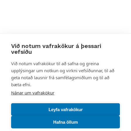
Við notum vafrakökur á þessari
vefsíðu
Styttu þér leið
Við notum vafrakökur til að safna og greina
upplýsingar um notkun og virkni vefsíðunnar, til að
Mest skoðað
geta notað lausnir frá samfélagsmiðlum og til að
bæta efni.
Starfsstöðvar
Nánar um vafrakökur
Leyfa vafrakökur
Hafna öllum
Náttúruverndarstofnun