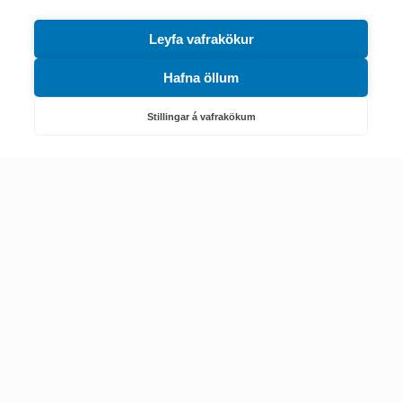
Leyfa vafrakökur
Hafna öllum
Náttúruverndarstofnun
Veiðimál, friðlýst svæði, landvarsla og náttúruvernd
Stillingar á vafrakökum
Netfang: nattura@nattura.is
Sími: 55 66 800
Umhverfis- og orkustofnun
Efnamál, eftirlit, haf- og vatnsmál, hringrásarhagkerfi, leyfi,
loftgæði, loftslagsmál og orkuskipti
▶ Hafa samband
Sími: 569 6000
Kennitala Umhverfis- og orkustofnunar
7010022880