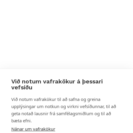
Við notum vafrakökur á þessari
vefsíðu
Styttu þér leið
Við notum vafrakökur til að safna og greina
upplýsingar um notkun og virkni vefsíðunnar, til að
Mest skoðað
geta notað lausnir frá samfélagsmiðlum og til að
bæta efni.
Starfsstöðvar
Nánar um vafrakökur