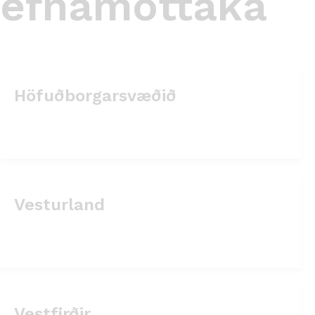
efnamóttaka
Höfuðborgarsvæðið
Vesturland
Vestfirðir