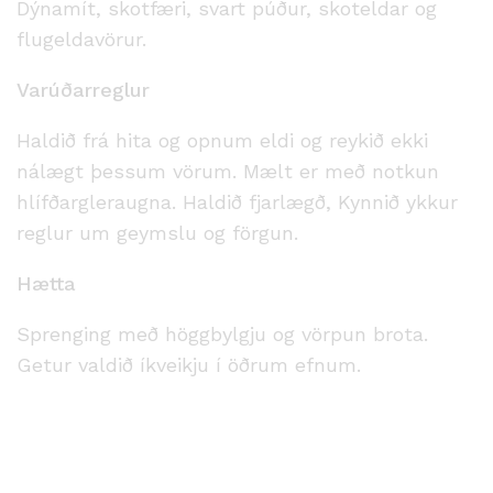
Dýnamít, skotfæri, svart púður, skoteldar og
flugeldavörur.
Varúðarreglur
Haldið frá hita og opnum eldi og reykið ekki
nálægt þessum vörum. Mælt er með notkun
hlífðargleraugna. Haldið fjarlægð, Kynnið ykkur
reglur um geymslu og förgun.
Hætta
Sprenging með höggbylgju og vörpun brota.
Getur valdið íkveikju í öðrum efnum.