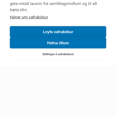
Mest skoðað
geta notað lausnir frá samfélagsmiðlum og til að
bæta efni.
Starfsstöðvar
Nánar um vafrakökur
Leyfa vafrakökur
Hafna öllum
Náttúruverndarstofnun
Veiðimál, friðlýst svæði, landvarsla og náttúruvernd
Stillingar á vafrakökum
Netfang: nattura@nattura.is
Sími: 55 66 800
Umhverfis- og orkustofnun
Efnamál, eftirlit, haf- og vatnsmál, hringrásarhagkerfi, leyfi,
loftgæði, loftslagsmál og orkuskipti
▶ Hafa samband
Sími: 569 6000