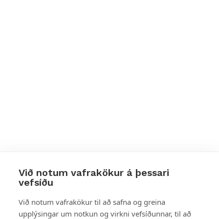
Við notum vafrakökur á þessari
vefsíðu
Styttu þér leið
Við notum vafrakökur til að safna og greina
upplýsingar um notkun og virkni vefsíðunnar, til að