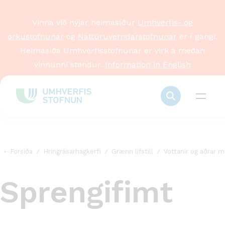
Vinna við nýjar heimasíður
Umhverfis- og
orkustofnunar
og
Náttúruverndarstofnunar
er í gangi.
Heimasíða Umhverfisstofnunar er virk á meðan
vinnunni stendur.
Information in English
Forsíða
Hringrásarhagkerfi
Grænn lífstíll
Vottanir og aðrar m
Sprengifimt