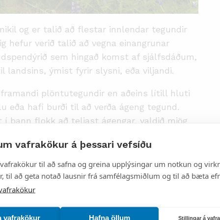
ikil og er talið að flestar innlendar tegundir
nig hefur verið talið að vegna einangrunar
andspendýrið sem hingað komst af sjálfsdáðum,
 landsins, ýmist fyrir slysni, eða viljandi.
ramandi plöntutegundir en aðeins lítill hluti
slu eða hafi burði til að verða ágeng tegund.
í þann flokk að teljast ágengar, valdið mjög
íki Íslands og ógnað lífræðilegum
um vafrakökur á þessari vefsíðu
um eikur mjög líkur á því að eitthvað af þeim
fluttar verði ágengar.
vafrakökur til að safna og greina upplýsingar um notkun og virkn
, til að geta notað lausnir frá samfélagsmiðlum og til að bæta efn
andi lífverur á Íslandi en á heimasíðu
vafrakökur
lista yfir þær tegundir sem teljast ágengar.
 á Íslandi og koma upp lista yfir ágengar
a vafrakökur
Hafna öllum
Stillingar á vaf