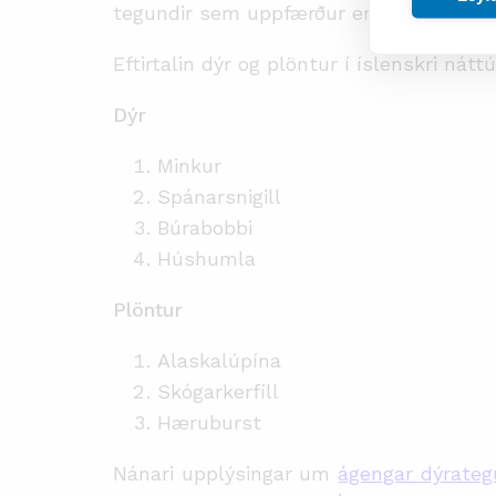
tegundir sem uppfærður er reglulega.
Eftirtalin dýr og plöntur í íslenskri nátt
Dýr
Minkur
Spánarsnigill
Búrabobbi
Húshumla
Plöntur
Alaskalúpína
Skógarkerfill
Hæruburst
Nánari upplýsingar um
ágengar dýrateg