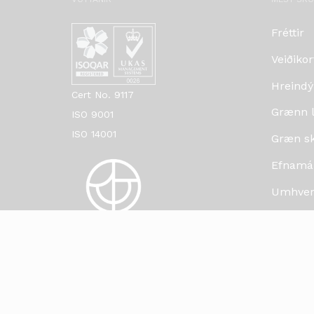
Fréttir
Veiðikor
Hreindý
Cert No. 9117
Grænn lí
ISO 9001
ISO 14001
Græn skr
Efnamá
Umhverf