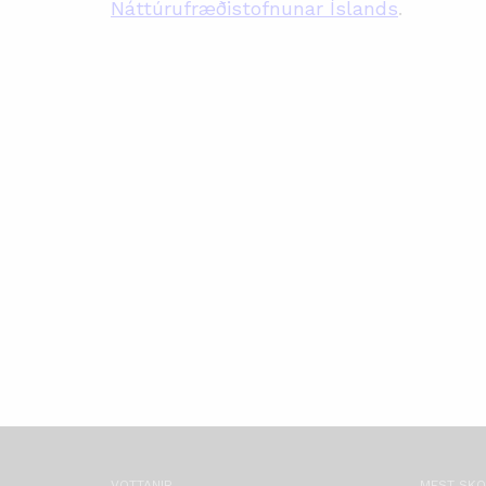
Náttúrufræðistofnunar Íslands
.
VOTTANIR
MEST SK