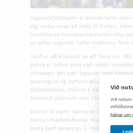
Tegundafjölbreytni á Íslands telst ekki m
eigi rætur sínar að rekja til Evrópu. Þan
landsins sé heimskautarefurinn eina l
en aðrar tegundir hefur maðurinn flutt til
Talið er að á Íslandi sé að finna
um 340 f
þeirra er talinn geta náð mikilli útbreið
Hinsvegar get þær tegundir sem komast 
alvarlegum og óafturkræfum skaða á lífr
Við not
fjölbreytileika. Hlýnun á norðlægum slóð
framandi plöntum sem hingað hafa verið 
Við notum 
vefsíðunnar
Ekki er til neinn tæmandi listi yfir fram
Nánar um 
Náttúrufræðistofnunar Íslands má finna 
Bæta þarf skráningu á framandi lífverum
Leyf