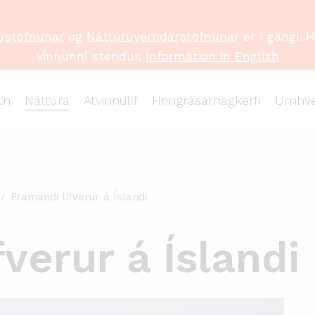
ustofnunar
og
Náttúruverndarstofnunar
er í gangi. 
vinnunni stendur.
Information in English
tn
Náttúra
Atvinnulíf
Hringrásarhagkerfi
Umhve
Framandi lífverur á Íslandi
verur á Íslandi