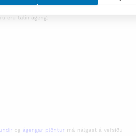
úru eru talin ágeng:
undir
og
ágengar plöntur
má nálgast á vefsíðu