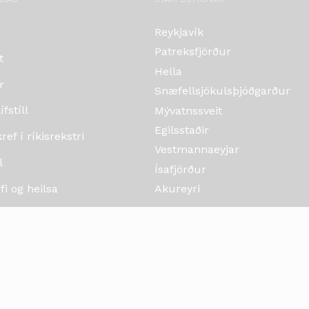
Reykjavík
Patreksfjörður
t
Hella
r
Snæfellsjökulsþjóðgarður
fstíll
Mývatnssveit
Egilsstaðir
ef í ríkisrekstri
Vestmannaeyjar
l
Ísafjörður
i og heilsa
Akureyri