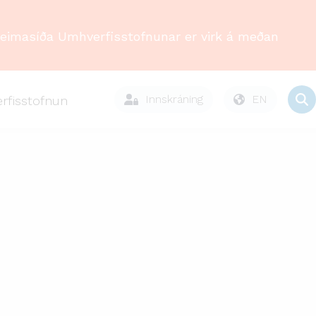
Heimasíða Umhverfisstofnunar er virk á meðan
Innskráning
EN
rfisstofnun