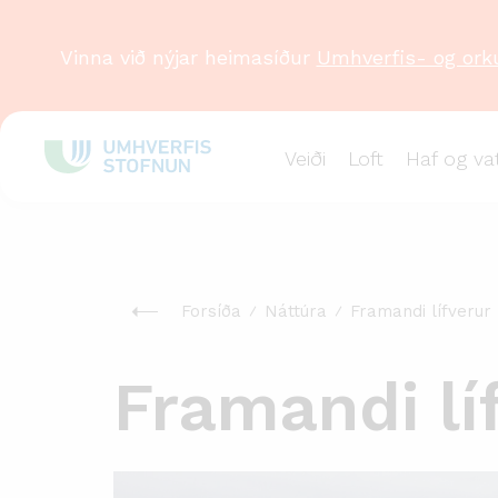
Vinna við nýjar heimasíður
Umhverfis- og ork
Veiði
Loft
Haf og va
Forsíða
Náttúra
Framandi lífverur
Framandi líf