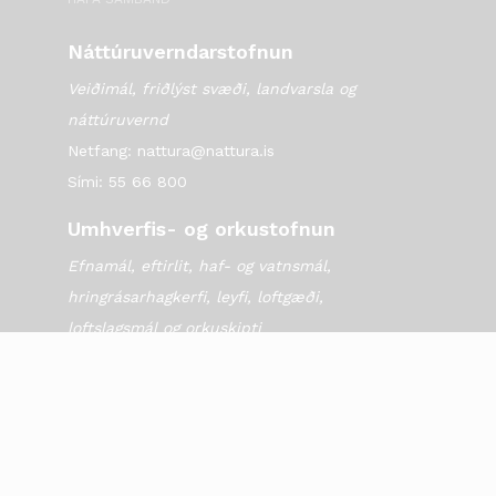
Náttúruverndarstofnun
Veiðimál, friðlýst svæði, landvarsla og
náttúruvernd
Netfang: nattura@nattura.is
Sími: 55 66 800
Umhverfis- og orkustofnun
Efnamál, eftirlit, haf- og vatnsmál,
hringrásarhagkerfi, leyfi, loftgæði,
loftslagsmál og orkuskipti
▶ Hafa samband
Sími: 569 6000