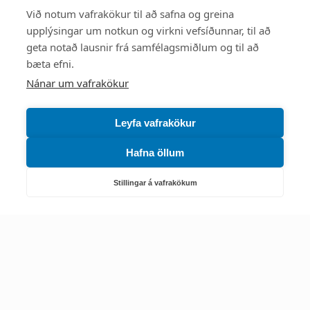
Styttu þér leið
Við notum vafrakökur til að safna og greina
upplýsingar um notkun og virkni vefsíðunnar, til að
Mest skoðað
geta notað lausnir frá samfélagsmiðlum og til að
bæta efni.
Starfsstöðvar
Nánar um vafrakökur
Leyfa vafrakökur
Hafna öllum
Náttúruverndarstofnun
Veiðimál, friðlýst svæði, landvarsla og náttúruvernd
Stillingar á vafrakökum
Netfang: nattura@nattura.is
Sími: 55 66 800
Umhverfis- og orkustofnun
Efnamál, eftirlit, haf- og vatnsmál, hringrásarhagkerfi, leyfi,
loftgæði, loftslagsmál og orkuskipti