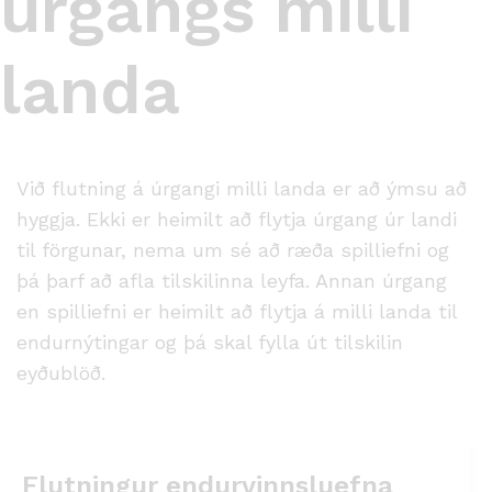
úrgangs milli
landa
Við flutning á úrgangi milli landa er að ýmsu að
hyggja. Ekki er heimilt að flytja úrgang úr landi
til förgunar, nema um sé að ræða spilliefni og
þá þarf að afla tilskilinna leyfa. Annan úrgang
en spilliefni er heimilt að flytja á milli landa til
endurnýtingar og þá skal fylla út tilskilin
eyðublöð.
Flutningur endurvinnsluefna