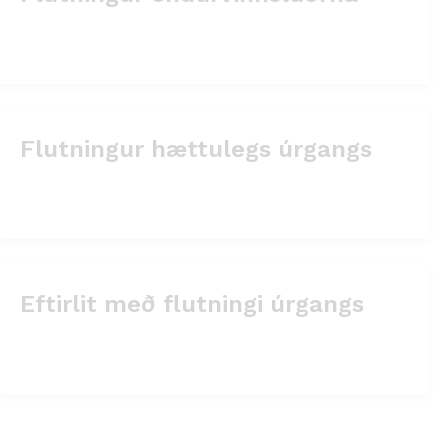
Flutningur hættulegs úrgangs
Eftirlit með flutningi úrgangs