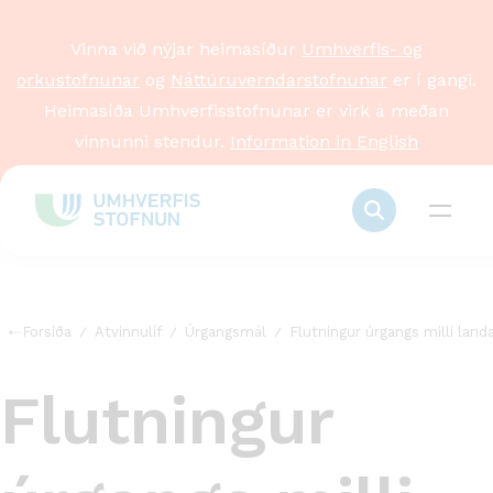
Vinna við nýjar heimasíður
Umhverfis- og
orkustofnunar
og
Náttúruverndarstofnunar
er í gangi.
Heimasíða Umhverfisstofnunar er virk á meðan
vinnunni stendur.
Information in English
Forsíða
Atvinnulíf
Úrgangsmál
Flutningur úrgangs milli land
Flutningur