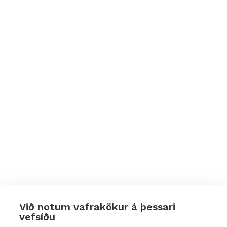
Við notum vafrakökur á þessari
vefsíðu