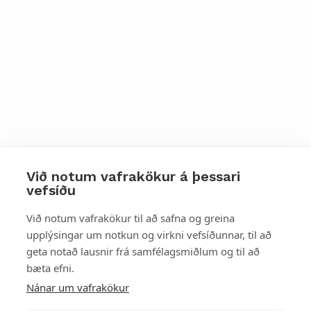
Við notum vafrakökur á þessari
vefsíðu
Styttu þér leið
Við notum vafrakökur til að safna og greina
upplýsingar um notkun og virkni vefsíðunnar, til að
Mest skoðað
geta notað lausnir frá samfélagsmiðlum og til að
bæta efni.
Starfsstöðvar
Nánar um vafrakökur