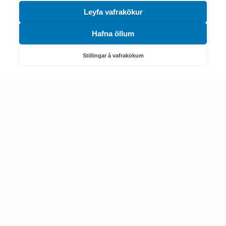
Leyfa vafrakökur
Hafna öllum
Náttúruverndarstofnun
Veiðimál, friðlýst svæði, landvarsla og náttúruvernd
Stillingar á vafrakökum
Netfang: nattura@nattura.is
Sími: 55 66 800
Umhverfis- og orkustofnun
Efnamál, eftirlit, haf- og vatnsmál, hringrásarhagkerfi, leyfi,
loftgæði, loftslagsmál og orkuskipti
▶ Hafa samband
Sími: 569 6000
Kennitala Umhverfis- og orkustofnunar
7010022880
© 2002-2024 Umhverfisstofnun