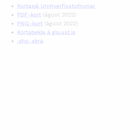
Kortasjá Umhverfisstofnunar
PDF-kort
(ágúst 2022)
PNG-kort
(ágúst 2022)
Kortaþekja á gis.ust.is
.shp-skrá
.