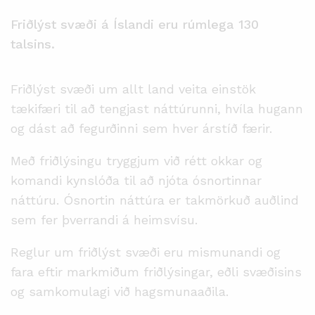
Friðlýst svæði á Íslandi eru rúmlega 130
talsins.
Friðlýst svæði um allt land veita einstök
tækifæri til að tengjast náttúrunni, hvíla hugann
og dást að fegurðinni sem hver árstíð færir.
Með friðlýsingu tryggjum við rétt okkar og
komandi kynslóða til að njóta ósnortinnar
náttúru. Ósnortin náttúra er takmörkuð auðlind
sem fer þverrandi á heimsvísu.
Reglur um friðlýst svæði eru mismunandi og
fara eftir markmiðum friðlýsingar, eðli svæðisins
og samkomulagi við hagsmunaaðila.