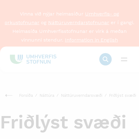
Vinna við nýjar heimasíður
Umhverfis- og
orkustofnunar
og
Náttúruverndarstofnunar
er í gangi.
Heimasíða Umhverfisstofnunar er virk á meðan
vinnunni stendur.
Information in English
Forsíða
Náttúra
Náttúruverndarsvæði
Friðlýst svæði
Friðlýst svæði