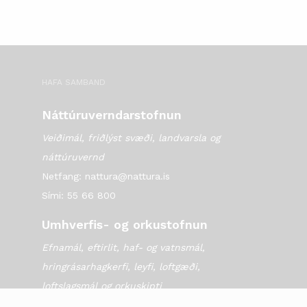
HAFA SAMBAND
Náttúruverndarstofnun
Veiðimál, friðlýst svæði, landvarsla og
náttúruvernd
Netfang: nattura@nattura.is
Sími: 55 66 800
Umhverfis- og orkustofnun
Efnamál, eftirlit, haf- og vatnsmál,
hringrásarhagkerfi, leyfi, loftgæði,
loftslagsmál og orkuskipti
▶ Hafa samband