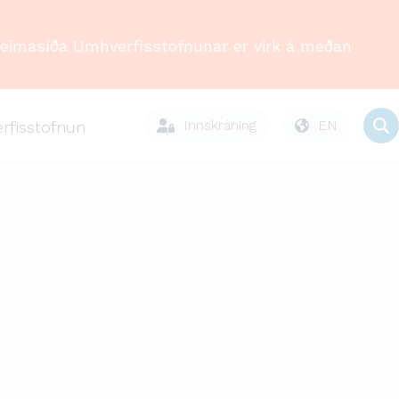
Heimasíða Umhverfisstofnunar er virk á meðan
Innskráning
EN
rfisstofnun