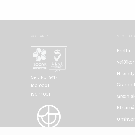
VOTTANIR
MEST SK
Fréttir
Veiðikor
Hreindý
Cert No. 9117
Grænn lí
ISO 9001
ISO 14001
Græn skr
Efnamá
Umhverf