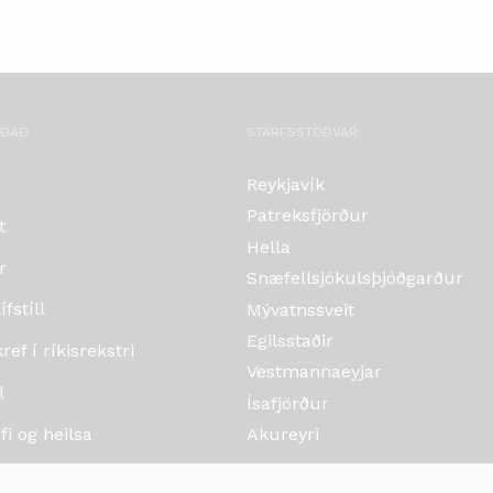
OÐAÐ
STARFSSTÖÐVAR
Reykjavík
Patreksfjörður
t
Hella
r
Snæfellsjökulsþjóðgarður
fstíll
Mývatnssveit
Egilsstaðir
ef í ríkisrekstri
Vestmannaeyjar
l
Ísafjörður
i og heilsa
Akureyri