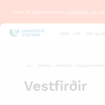
Vinna við nýjar heimasíður
Umhverfis- og ork
Veiði
Loft
Haf og va
Forsíða
Atvinnulíf
Mengandi starfs
Vestfirðir