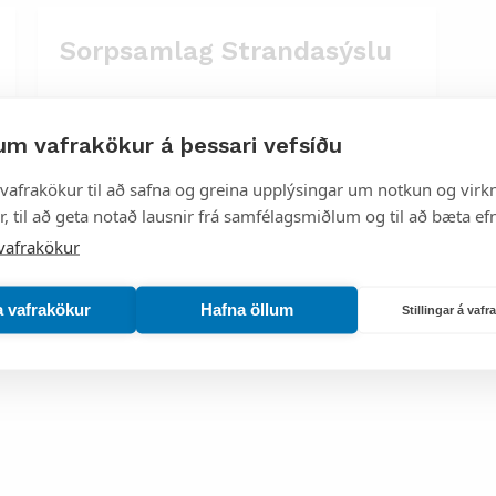
Sorpsamlag Strandasýslu
um vafrakökur á þessari vefsíðu
vafrakökur til að safna og greina upplýsingar um notkun og virkn
, til að geta notað lausnir frá samfélagsmiðlum og til að bæta efn
vafrakökur
a vafrakökur
Hafna öllum
Stillingar á vaf