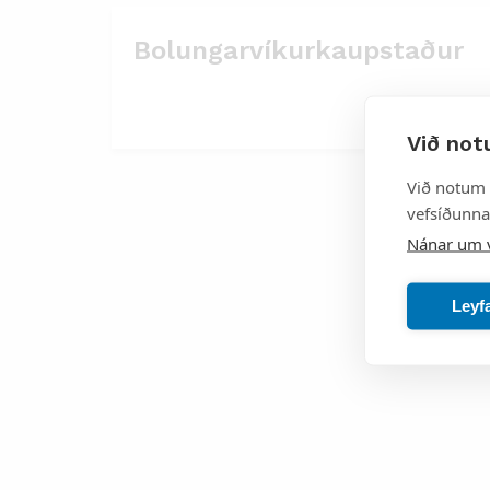
Bolungarvíkurkaupstaður
Við not
Við notum 
vefsíðunnar
Nánar um 
Leyf