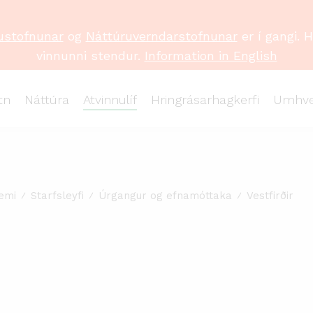
ustofnunar
og
Náttúruverndarstofnunar
er í gangi. 
vinnunni stendur.
Information in English
tn
Náttúra
Atvinnulíf
Hringrásarhagkerfi
Umhve
emi
Starfsleyfi
Úrgangur og efnamóttaka
Vestfirðir