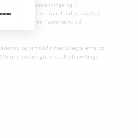
, bæði meðal almennings og í
tja hættuflokkaðar efnablöndur, skoðuð
rakökum
ráning varanna sé í samræmi við
 merkingu og umbúðir hættulegra efna og
2015 um skráningu, mat, leyfisveitingu