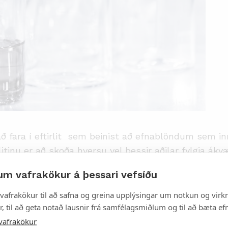
ð fara í eftirlit sem beinist að efnablöndum sem in
itinu er að skoða hversu vel þessir aðilar fylgja ák
löndum, en jafnframt að veita leiðbeiningar og stu
um vafrakökur á þessari vefsíðu
vafrakökur til að safna og greina upplýsingar um notkun og virkn
, til að geta notað lausnir frá samfélagsmiðlum og til að bæta efn
reytt Íslandi í samanburði við önnur lönd, á sér hér 
vafrakökur
a vörur eins og þvotta- og hreinsiefni, málningavöru