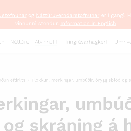
ustofnunar
og
Náttúruverndarstofnunar
er í gangi. 
vinnunni stendur.
Information in English
tn
Náttúra
Atvinnulíf
Hringrásarhagkerfi
Umhve
ðun eftirlits
Flokkun, merkingar, umbúðir, öryggisblöð og
rkingar, umbúð
 og skráning á