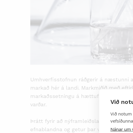
Umhverfisstofnun ráðgerir á næstunni a
markað hér á landi. Markmiðið með eftirl
markaðssetningu á hættuflokkuðum efnab
Við not
varðar.
Við notum 
vefsíðunnar
Þrátt fyrir að nýframleiðsla efna sé fáb
Nánar um 
efnablandna og getur þar verið um að ræð