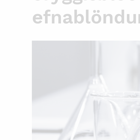
efnablöndu