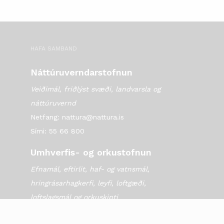
HAFA SAMBAND
Náttúruverndarstofnun
Veiðimál, friðlýst svæði, landvarsla og
náttúruvernd
Netfang: nattura@nattura.is
Sími: 55 66 800
Umhverfis- og orkustofnun
Efnamál, eftirlit, haf- og vatnsmál,
hringrásarhagkerfi, leyfi, loftgæði,
loftslagsmál og orkuskipti
▶ Hafa samband