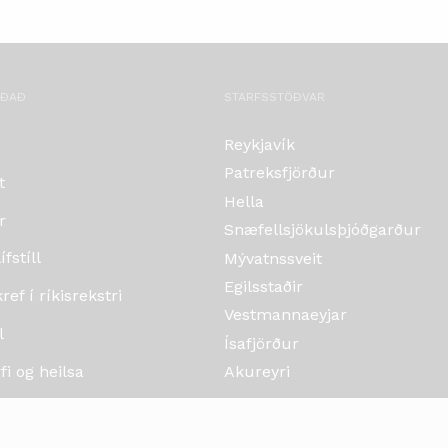
OÐAÐ
STARFSSTÖÐVAR
Reykjavík
Patreksfjörður
t
Hella
r
Snæfellsjökulsþjóðgarður
fstíll
Mývatnssveit
Egilsstaðir
ef í ríkisrekstri
Vestmannaeyjar
l
Ísafjörður
i og heilsa
Akureyri