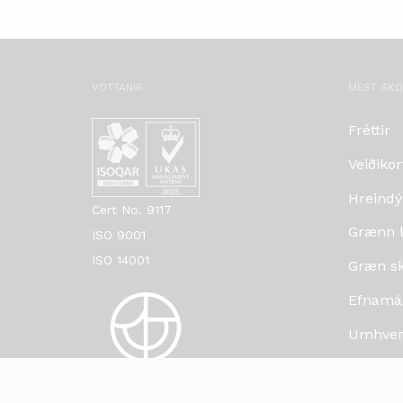
VOTTANIR
MEST SK
Fréttir
Veiðikor
Hreindý
Cert No. 9117
Grænn lí
ISO 9001
ISO 14001
Græn skr
Efnamá
Umhverf