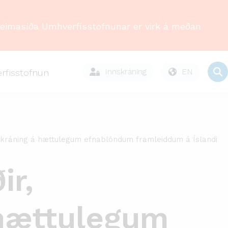
Heimasíða Umhverfisstofnunar er virk á meðan
Innskráning
EN
rfisstofnun
 skráning á hættulegum efnablöndum framleiddum á Íslandi
ir,
 hættulegum