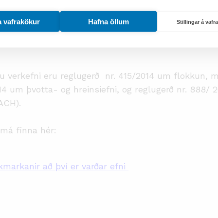
a að því að tryggja öryggi þeirra sem nota vörurnar
farið til hérlendra aðila sem framleiða og markaðsse
a vafrakökur
Hafna öllum
Stillingar á vaf
ort flokkun, merkingar, umbúðir, öryggisblöð og sk
essu verkefni eru reglugerð nr. 415/2014 um flokkun,
4 um þvotta- og hreinsiefni, og reglugerð nr. 888/ 
ACH).
má finna hér:
akmarkanir að því er varðar efni