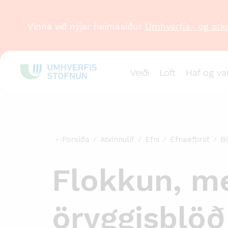
Vinna við nýjar heimasíður
Umhverfis- og ork
Veiði
Loft
Haf og va
Forsíða
Atvinnulíf
Efni
Efnaeftirlit
Bo
Flokkun, me
öryggisblöð