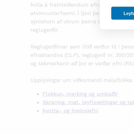
hvíla á framleiðendum efnavara sem snú
atvinnustarfsemi. Í ljósi þessa verður 
Leyf
sýnishorn af vörum þeirra og athugað hv
reglugerðir.
Reglugerðirnar sem litið verður til í þ
efnablandna (CLP), reglugerð nr. 300/201
og takmarkanir að því er varðar efni (RE
Upplýsingar um viðkomandi málaflokka 
Flokkun, merking og umbúðir
Skráning, mat, leyfisveitingar og t
Þvotta- og hreinsiefni