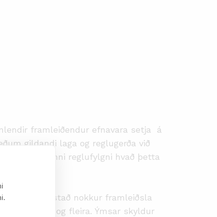
nlendir framleiðendur efnavara setja á
væðum gildandi laga og reglugerða við
ðla að aukinni reglufylgni hvað þetta
i
i.
engu að síður stað nokkur framleiðsla
r, bílavörur og fleira. Ýmsar skyldur