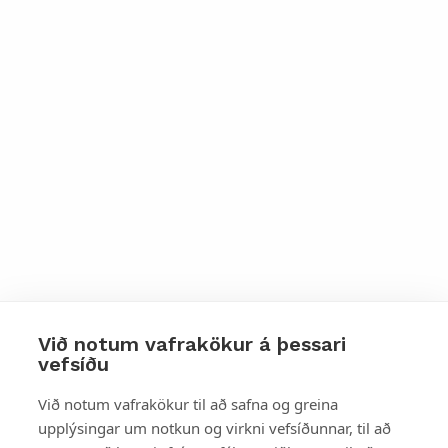
Við notum vafrakökur á þessari
vefsíðu
Styttu þér leið
Við notum vafrakökur til að safna og greina
upplýsingar um notkun og virkni vefsíðunnar, til að