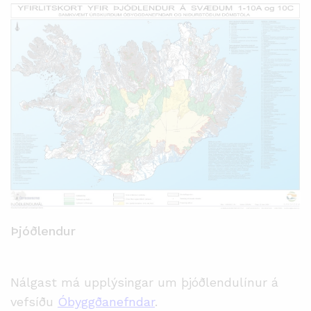
Þjóðlendur
Nálgast má upplýsingar um þjóðlendulínur á
vefsíðu
Óbyggðanefndar
.