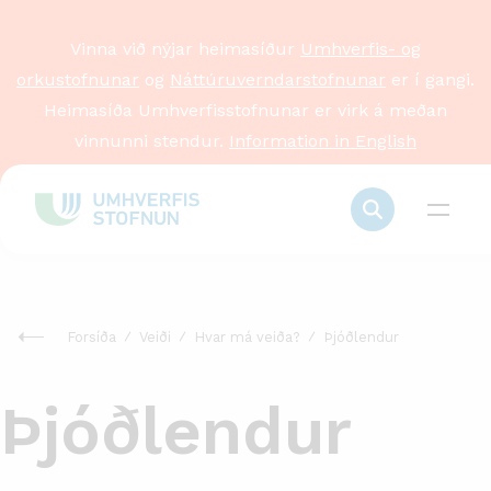
Vinna við nýjar heimasíður
Umhverfis- og
orkustofnunar
og
Náttúruverndarstofnunar
er í gangi.
Heimasíða Umhverfisstofnunar er virk á meðan
vinnunni stendur.
Information in English
Forsíða
Veiði
Hvar má veiða?
Þjóðlendur
Þjóðlendur