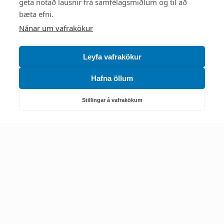
Mest skoðað
geta notað lausnir frá samfélagsmiðlum og til að
bæta efni.
Starfsstöðvar
Nánar um vafrakökur
Leyfa vafrakökur
Hafna öllum
Náttúruverndarstofnun
Veiðimál, friðlýst svæði, landvarsla og náttúruvernd
Stillingar á vafrakökum
Netfang: nattura@nattura.is
Sími: 55 66 800
Umhverfis- og orkustofnun
Efnamál, eftirlit, haf- og vatnsmál, hringrásarhagkerfi, leyfi,
loftgæði, loftslagsmál og orkuskipti
▶ Hafa samband
Sími: 569 6000