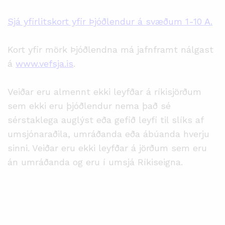
Sjá yfirlitskort yfir Þjóðlendur á svæðum 1-10 A.
Kort yfir mörk Þjóðlendna má jafnframt nálgast
á
www.vefsja.is
.
Veiðar eru almennt ekki leyfðar á ríkisjörðum
sem ekki eru þjóðlendur nema það sé
sérstaklega auglýst eða gefið leyfi til slíks af
umsjónaraðila, umráðanda eða ábúanda hverju
sinni. Veiðar eru ekki leyfðar á jörðum sem eru
án umráðanda og eru í umsjá Ríkiseigna.