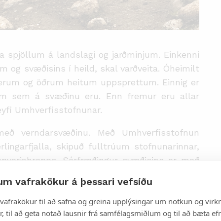
a spjöllum á landslagi
og jarðminjum.
Einkenni
em og svæðisins í heild, skal varðveita.
Óheimilt
t hverum og öðrum heitum uppsprettum.
Einnig er
jum sem á svæðinu eru. Enn fremur eru allar
yfi Umhverfisstofnunar.
eð verndarsvæðinu. Með Umhverfisstofnun
rlingarfjalla
, skipuð fulltrúum
stofnunarinnar
,
pverjahrepps.
Sérfræðingur svæðisins er með
isstofnunar er í fjöllunum yfir sumarið.
um vafrakökur á þessari vefsíðu
vafrakökur til að safna og greina upplýsingar um notkun og virkn
, til að geta notað lausnir frá samfélagsmiðlum og til að bæta efn