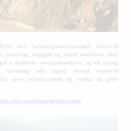
iðlýst sem landslagsverndarsvæði
. Markmið
jar, landslag, óbyggðir og ásýnd svæði
sins.
Með
ngið á auðlindir verndarsvæðisins og að nýting
um, landslagi eða ásýnd.
Annað markmið
rfjöll sem útivistarsvæði og stuðla að góðri
.
fjalla sem landslagsverndarsvæði