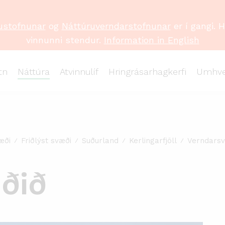
ustofnunar
og
Náttúruverndarstofnunar
er í gangi. 
vinnunni stendur.
Information in English
tn
Náttúra
Atvinnulíf
Hringrásarhagkerfi
Umhve
æði
Friðlýst svæði
Suðurland
Kerlingarfjöll
Verndars
ðið