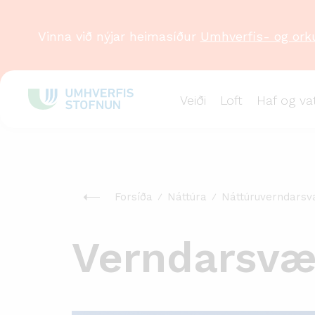
Vinna við nýjar heimasíður
Umhverfis- og ork
Veiði
Loft
Haf og va
Forsíða
Náttúra
Náttúruverndarsv
Verndarsvæ