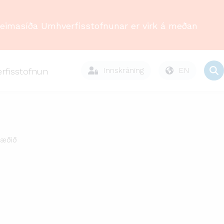
Heimasíða Umhverfisstofnunar er virk á meðan
Innskráning
EN
rfisstofnun
væðið