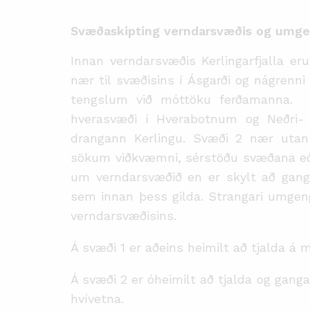
Svæðaskipting verndarsvæðis
og
umge
Innan verndarsvæðis Kerlingarfjalla er
nær til svæðisins í Ásgarði
og nágrenni 
tengslum við móttöku ferðamanna. F
hverasvæði í Hverabotnum og Neðri-
drangann Kerlingu.
Svæði 2 nær utan 
sökum viðkvæmni, sérstöðu svæðana e
um verndarsvæðið en er skylt að gang
sem innan þess gilda. Strangari umgen
verndarsvæðisins.
Á svæði 1 er aðeins heimilt að tjalda 
Á svæði 2 er óheimilt að tjalda og gang
hvívetna.