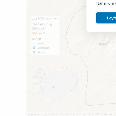
Nánar um 
Leyf