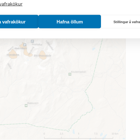
vafrakökur
a vafrakökur
Hafna öllum
Stillingar á vaf