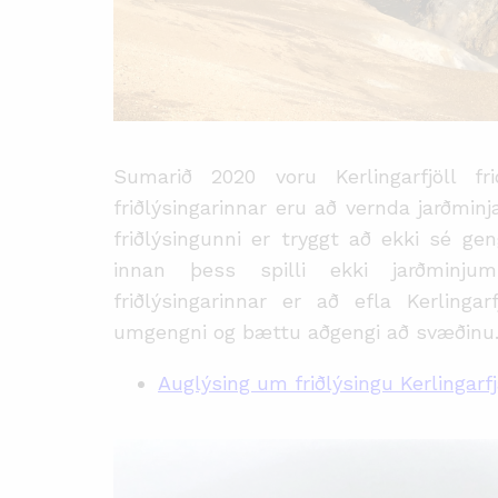
Sumarið 2020 voru Kerlingarfjöll fr
friðlýsingarinnar eru að vernda jarðmin
friðlýsingunni er tryggt að ekki sé ge
innan þess spilli ekki jarðminj
friðlýsingarinnar er að efla Kerlinga
umgengni
og bættu aðgengi að svæðinu
Auglýsing um friðlýsingu Kerlingar