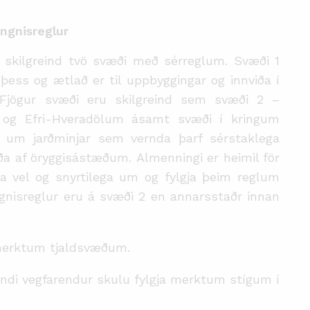
ngnis
reglur
u skilgreind tvö svæði með sérreglum. Svæði 1
þess og ætlað er til uppbyggingar og inn
við
a í
jögur svæði eru skilgre
i
nd sem
s
væði 2 –
 og Efri-Hveradölum ásamt svæði í kringum
um jarðminjar sem vernda þarf sérstaklega
ða af öryggisástæðum.
Al
menningi er heimil för
a vel og snyrtilega um og fylgja þeim reglum
gnisreglur eru á svæði 2 en annarsstaðr innan
á merktum tjaldsvæðum.
andi vegfarendur skulu fylgja merktum stígum í