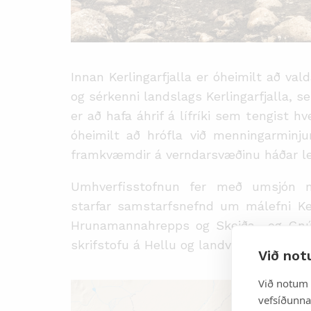
Innan
Kerlingarfjalla er óheimilt að
v
ald
og sérkenni landslags Kerlingarfjalla, s
er að hafa áhrif á lífríki sem tengis
óheimilt að hrófla við menningarmin
framkvæmdir á verndarsvæðinu háðar le
Umhverfisstofnun fer með umsjón m
starfar samstarfsnefnd um málefni
Ke
Hrunamannahrepps og Skeiða- og Gnú
skrifstofu á Hellu
og l
andvörður Umhverf
Við not
Við notum 
vefsíðunnar