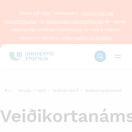
Vinna við nýjar heimasíður
Umhverfis- og
orkustofnunar
og
Náttúruverndarstofnunar
er í gangi.
Heimasíða Umhverfisstofnunar er virk á meðan
vinnunni stendur.
Information in English
Forsíða
Veiði
Veiðinámskeið
Veiðikortanámskeið
Veiðikortanám