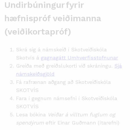
Undirbúningur fyrir
hæfnispróf veiðimanna
(veiðikortapróf)
Skrá sig á námskeið í Skotveiðiskóla
Skotvís á
gagnagátt Umhverfisstofnunar
Greiða með greiðslukorti við skráningu.
Sjá
námskeiðsgjöld
Fá rafrænan aðgang að Skotveiðiskóla
SKOTVÍS
Fara í gegnum námsefni í Skotveiðiskóla
SKOTVÍS
Lesa bókina
Veiðar á villtum fuglum og
spendýrum
eftir Einar Guðmann (ítarefni)