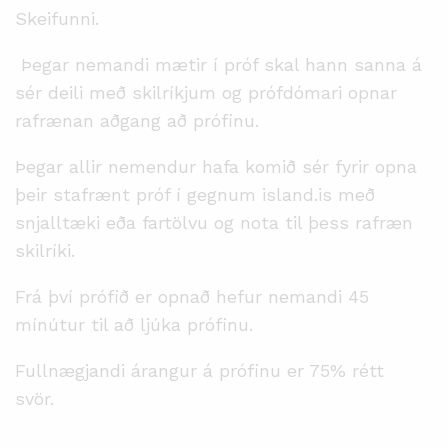
Skeifunni.
Þegar nemandi mætir í próf skal hann sanna á
sér deili með skilríkjum og prófdómari opnar
rafrænan aðgang að prófinu.
Þegar allir nemendur hafa komið sér fyrir opna
þeir stafrænt próf í gegnum island.is með
snjalltæki eða fartölvu og nota til þess rafræn
skilríki.
Frá því prófið er opnað hefur nemandi 45
mínútur til að ljúka prófinu.
Fullnægjandi árangur á prófinu er 75% rétt
svör.