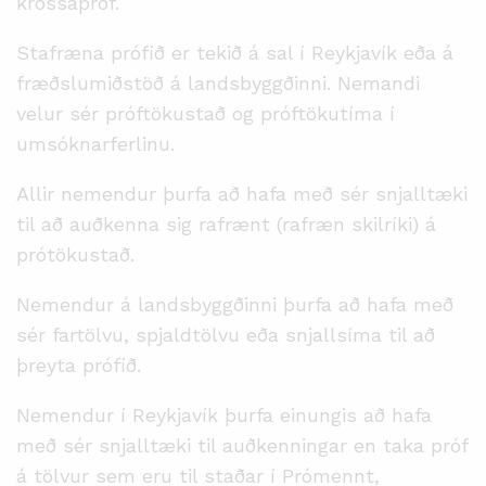
krossapróf.
Stafræna prófið er tekið á sal í Reykjavík eða á
fræðslumiðstöð á landsbyggðinni. Nemandi
velur sér próftökustað og próftökutíma í
umsóknarferlinu.
Allir nemendur þurfa að hafa með sér snjalltæki
til að auðkenna sig rafrænt (rafræn skilríki) á
prótökustað.
Nemendur á landsbyggðinni þurfa að hafa með
sér fartölvu, spjaldtölvu eða snjallsíma til að
þreyta prófið.
Nemendur í Reykjavík þurfa einungis að hafa
með sér snjalltæki til auðkenningar en taka próf
á tölvur sem eru til staðar í Prómennt,