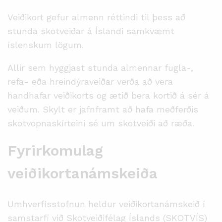
Veiðikort gefur almenn réttindi til þess að
stunda skotveiðar á Íslandi samkvæmt
íslenskum lögum.
Allir sem hyggjast stunda almennar fugla-,
refa- eða hreindýraveiðar verða að vera
handhafar veiðikorts og ætið bera kortið á sér á
veiðum. Skylt er jafnframt að hafa meðferðis
skotvopnaskírteini sé um skotveiði að ræða.
Fyrirkomulag
veiðikortanámskeiða
Umhverfisstofnun heldur veiðikortanámskeið í
samstarfi við Skotveiðifélag Íslands (SKOTVÍS)