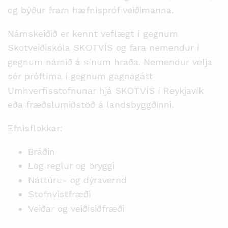
og býður fram hæfnispróf veiðimanna.
Námskeiðið er kennt veflægt í gegnum
Skotveiðiskóla SKOTVÍS og fara nemendur í
gegnum námið á sínum hraða. Nemendur velja
sér próftíma í gegnum gagnagátt
Umhverfisstofnunar hjá SKOTVÍS í Reykjavík
eða fræðslumiðstöð á landsbyggðinni.
Efnisflokkar:
Bráðin
Lög reglur og öryggi
Náttúru- og dýravernd
Stofnvistfræði
Veiðar og veiðisiðfræði