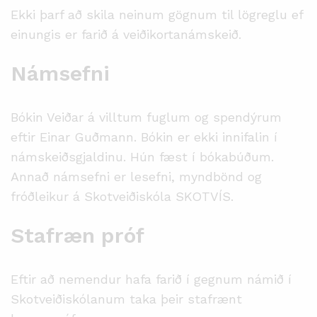
Ekki þarf að skila neinum gögnum til lögreglu ef
einungis er farið á veiðikortanámskeið.
Námsefni
Bókin Veiðar á villtum fuglum og spendýrum
eftir Einar Guðmann. Bókin er ekki innifalin í
námskeiðsgjaldinu. Hún fæst í bókabúðum.
Annað námsefni er lesefni, myndbönd og
fróðleikur á Skotveiðiskóla SKOTVÍS.
Stafræn próf
Eftir að nemendur hafa farið í gegnum námið í
Skotveiðiskólanum taka þeir stafrænt