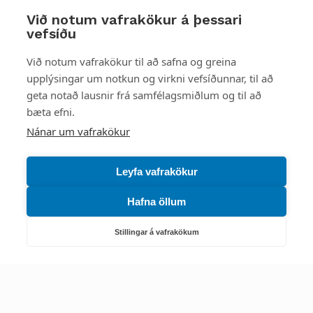
Við notum vafrakökur á þessari
vefsíðu
Styttu þér leið
Við notum vafrakökur til að safna og greina
upplýsingar um notkun og virkni vefsíðunnar, til að
Mest skoðað
geta notað lausnir frá samfélagsmiðlum og til að
bæta efni.
Starfsstöðvar
Nánar um vafrakökur
Leyfa vafrakökur
Hafna öllum
Náttúruverndarstofnun
Veiðimál, friðlýst svæði, landvarsla og náttúruvernd
Stillingar á vafrakökum
Netfang: nattura@nattura.is
Sími: 55 66 800
Umhverfis- og orkustofnun