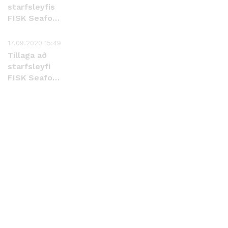
starfsleyfis
FISK Seafood
ehf. í
Hjaltadal
17.09.2020 15:49
Tillaga að
starfsleyfi
FISK Seafood
ehf.