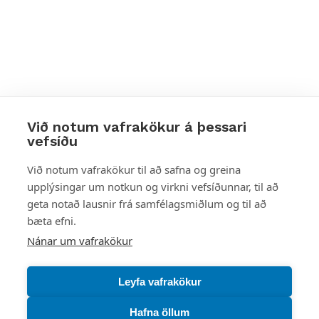
Við notum vafrakökur á þessari
vefsíðu
Styttu þér leið
Við notum vafrakökur til að safna og greina
upplýsingar um notkun og virkni vefsíðunnar, til að
Mest skoðað
geta notað lausnir frá samfélagsmiðlum og til að
bæta efni.
Starfsstöðvar
Nánar um vafrakökur
Leyfa vafrakökur
Hafna öllum