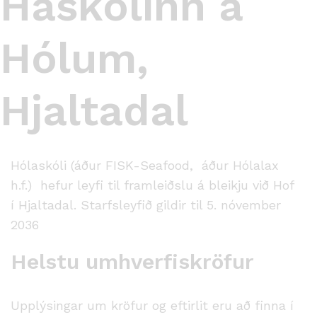
Háskólinn á
Hólum,
Hjaltadal
Hólaskóli (áður FISK-Seafood, áður Hólalax
h.f.) hefur leyfi til framleiðslu á bleikju við Hof
í Hjaltadal. Starfsleyfið gildir til 5. nóvember
2036
Helstu umhverfiskröfur
Upplýsingar um kröfur og eftirlit eru að finna í