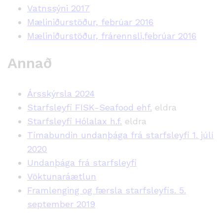
Vatnssýni 2017
Mæliniðurstöður, febrúar 2016
Mæliniðurstöður, frárennsli,febrúar 2016
Annað
Ársskýrsla 2024
Starfsleyfi FISK-Seafood ehf.
eldra
Starfsleyfi Hólalax h.f.
eldra
Tímabundin undanþága frá starfsleyfi 1. júlí
2020
Undanþága frá starfsleyfi
Vöktunaráætlun
Framlenging og færsla starfsleyfis. 5.
september 2019