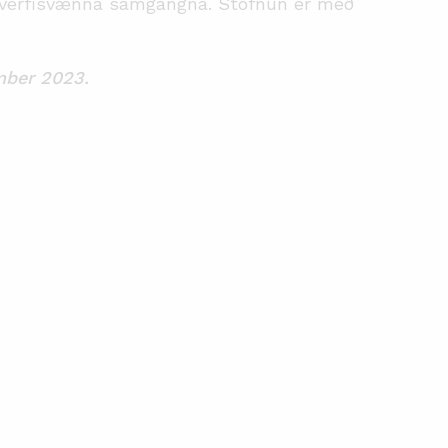
hverfisvænna samgangna. Stofnun er með
ember 2023.