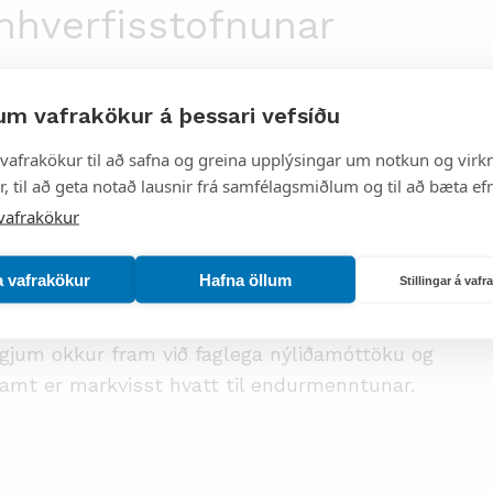
hverfisstofnunar
rábæru starfsfólki sem vinnur í samræmi við
um vafrakökur á þessari vefsíðu
. Gildi Umhverfisstofnunar eru framsýni,
vafrakökur til að safna og greina upplýsingar um notkun og virkn
, til að geta notað lausnir frá samfélagsmiðlum og til að bæta efn
vafrakökur
a vafrakökur
Hafna öllum
Stillingar á vaf
eð mikla þekkingu og reynslu sem ber
ráðningar fylgjum við faglegu ferli og leitum að
eggjum okkur fram við faglega nýliðamóttöku og
framt er markvisst hvatt til endurmenntunar.