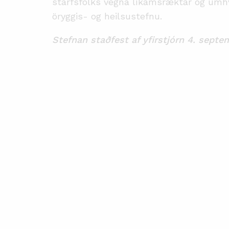
starfsfólks vegna líkamsræktar og um
öryggis- og heilsustefnu.
Stefnan staðfest af yfirstjórn 4. sept