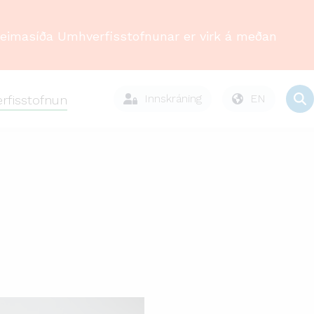
Heimasíða Umhverfisstofnunar er virk á meðan
Innskráning
EN
rfisstofnun