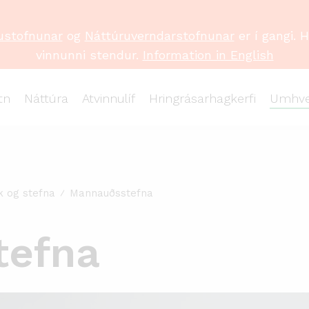
ustofnunar
og
Náttúruverndarstofnunar
er í gangi. 
vinnunni stendur.
Information in English
tn
Náttúra
Atvinnulíf
Hringrásarhagkerfi
Umhve
k og stefna
Mannauðsstefna
tefna