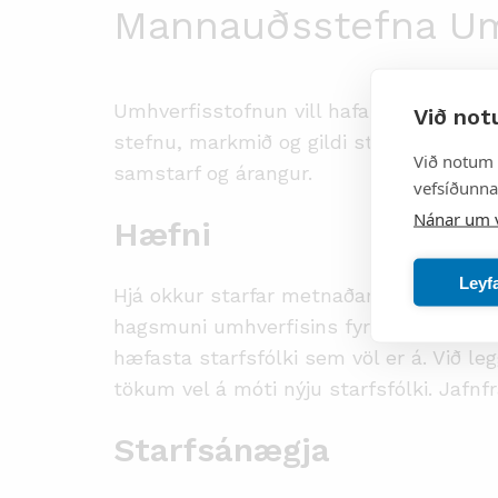
Mannauðsstefna Um
Umhverfisstofnun vill hafa á að skipa f
Við not
stefnu, markmið og gildi stofnunarinnar
Við notum 
samstarf og árangur.
vefsíðunnar
Nánar um 
Hæfni
Leyf
Hjá okkur starfar metnaðarfullt fólk m
hagsmuni umhverfisins fyrir brjósti. Við 
hæfasta starfsfólki sem völ er á. Við l
tökum vel á móti nýju starfsfólki. Jafn
Starfsánægja