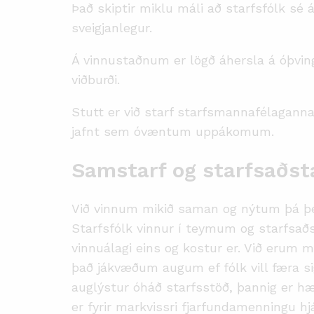
Það skiptir miklu máli að starfsfólk sé á
sveigjanlegur.
Á vinnustaðnum er lögð áhersla á óþving
viðburði.
Stutt er við starf starfsmannafélagan
jafnt sem óvæntum uppákomum.
Samstarf og starfsaðs
Við vinnum mikið saman og nýtum þá þek
Starfsfólk vinnur í teymum og starfsaðs
vinnuálagi eins og kostur er. Við erum 
það jákvæðum augum ef fólk vill færa sig 
auglýstur óháð starfsstöð, þannig er hæ
er fyrir markvissri fjarfundamenningu h