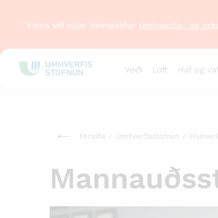
Vinna við nýjar heimasíður
Umhverfis- og ork
Veiði
Loft
Haf og va
Forsíða
Umhverfisstofnun
Hlutver
Mannauðss