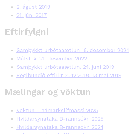
2. ágúst 2019
21. júní 2017
Eftirfylgni
Samþykkt úrbótaáætlun 16. desember 2024
Málslok. 21. desember 2022
Samþykkt úrbótaáætlun. 24. júní 2019
Reglbundið eftirlit 20.12.2018. 13 maí 2019
Mælingar og vöktun
Vöktun - hámarkslífmassi 2025
Hvíldarsýnataka B-rannsókn 2025
Hvíldarsýnataka B-rannsókn 2024