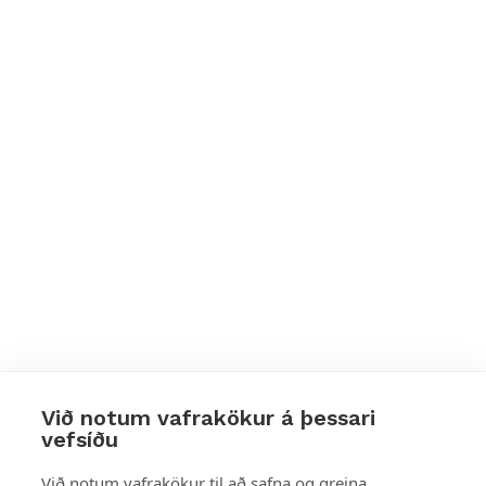
Við notum vafrakökur á þessari
vefsíðu
Styttu þér leið
Við notum vafrakökur til að safna og greina