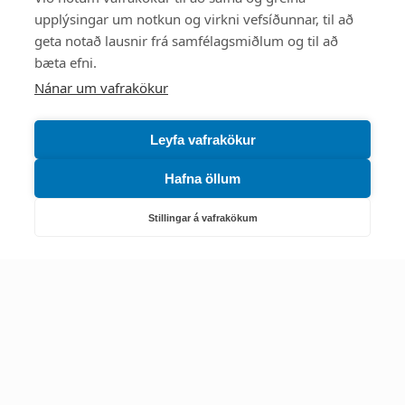
upplýsingar um notkun og virkni vefsíðunnar, til að
Mest skoðað
geta notað lausnir frá samfélagsmiðlum og til að
bæta efni.
Starfsstöðvar
Nánar um vafrakökur
Leyfa vafrakökur
Hafna öllum
Náttúruverndarstofnun
Veiðimál, friðlýst svæði, landvarsla og náttúruvernd
Stillingar á vafrakökum
Netfang: nattura@nattura.is
Sími: 55 66 800
Umhverfis- og orkustofnun
Efnamál, eftirlit, haf- og vatnsmál, hringrásarhagkerfi, leyfi,
loftgæði, loftslagsmál og orkuskipti
▶ Hafa samband