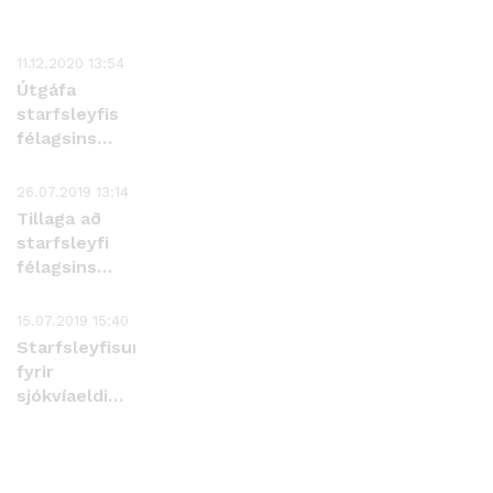
11.12.2020 13:54
Útgáfa
starfsleyfis
félagsins
Hábrún hf. í
Skutulsfirði
26.07.2019 13:14
Tillaga að
starfsleyfi
félagsins
Hábrún hf. í
Skutulsfirði,
15.07.2019 15:40
Ísafjarðardjúpi
Starfsleyfisumsókn
fyrir
sjókvíaeldi
Hábrúnar hf. í
Skutulsfirði