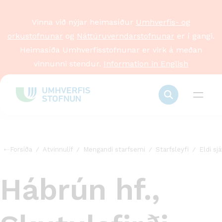
Vinna við nýjar heimasíður
Umhverfis- og
orkustofnunar
og
Náttúruverndarstofnunar
er í gangi.
Heimasíða Umhverfisstofnunar er virk á meðan
vinnunni stendur.
Information in English
Forsíða
Atvinnulíf
Mengandi starfsemi
Starfsleyfi
Eldi sj
Hábrún hf.,