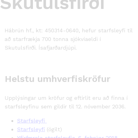
Skutulsfirði
Hábrún hf., kt: 450314-0640, hefur starfsleyfi til
að starfrækja 700 tonna sjókvíaeldi í
Skutulsfirði. Ísafjarðardjúpi.
Helstu umhverfiskröfur
Upplýsingar um kröfur og eftirlit eru að finna í
starfsleyfinu sem gildir til 12. nóvember 2036.
Starfsleyfi
Starfsleyfi
(ógilt)
Yfirfærsla starfsleyfis. 6. febrúar 2018