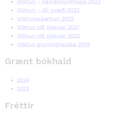
Vöktun - hámarkslífmassi 2023
Vöktun - öll svæði 2022
Vöktunaráætlun 2022
Vöktun við sjókvíar 2021
Vöktun við sjókvíar 2020
Vöktun grunnsýnataka 2019
Grænt bókhald
2024
2023
Fréttir